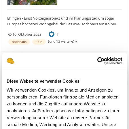
Ehingen - Einst Vorzeigeprojekt und im Planungsstadium sogar
Europas höchstes Wohngebäude: Das Axa-Hochhaus am Kölner
Rheinufer wurde 1973 fertiggestellt und bietet bis heute rund 1000
1
10. Oktober 2023
Menschen auf 43 der insgesamt 45 Stockwerke Wohnraum. Da die
Waschbeton-Balkone des Baus schon längere Zeit marode...
(und 13 weitere)
hochhaus
köln
Liebherr Kran LTM 1750-9.1
Diese Webseite verwendet Cookies
ein Thema erstellte Bauforum24 in
News aus der
Baumaschinen Industrie
Wir verwenden Cookies, um Inhalte und Anzeigen zu
personalisieren, Funktionen für soziale Medien anbieten
Ehingen - Einst Vorzeigeprojekt und im Planungsstadium sogar
zu können und die Zugriffe auf unsere Website zu
Europas höchstes Wohngebäude: Das Axa-Hochhaus am Kölner
analysieren. Außerdem geben wir Informationen zu Ihrer
Rheinufer wurde 1973 fertiggestellt und bietet bis heute rund 1000
(und 13 weitere)
10. Oktober 2023
liebherr
köln
Menschen auf 43 der insgesamt 45 Stockwerke Wohnraum. Da die
Verwendung unserer Website an unsere Partner für
Waschbeton-Balkone des Baus schon längere Zeit marode...
soziale Medien, Werbung und Analysen weiter. Unsere