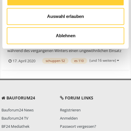
Auswahl erlauben
KEMROC-Universalfräse ES 110
ein Thema erstellte Bauforum24 in
News aus der
Baumaschinen Industrie
Ablehnen
Hämbach, 17.04.2020 - Das Abbruchunternehmen Freimuth hatte
während des vergangenen Winters einen ungewöhnlichen Einsatz
im Hamburger Hafen: Dort musste in unmittelbarer Nähe zu einer
(und 16 weitere)
17. April 2020
schuppen 52
es 110
historischen Hafenanlage eine riesige Betonplatte entfernt werden.
Um das denkmalgeschützte Gebäude vor Erschütteru...
BAUFORUM24
FORUM LINKS
Bauforum24 News
Registrieren
Bauforum24 TV
Anmelden
BF24 Mediathek
Passwort vergessen?