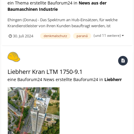
ein Thema erstellte Bauforum24 in
News aus der
Baumaschinen Industrie
Ehingen (Donau) - Das Spektrum an Hub-Einsätzen, für welche
Krandienstleister von ihren Kunden beauftragt werden, ist
durchaus vielfältig. Einen Kran-Job der besonderen Art erledigte
(und 11 weitere)
30. Juli 2024
denkmalschutz
paraná
das argentinische Unternehmen GRÚAS BOVIER SRL in der Provinz
Entre Rios: Nördlich von Buenos Aires galt es zwei Mete...
Liebherr Kran LTM 1750-9.1
eine Bauforum24 News erstellte Bauforum24 in
Liebherr