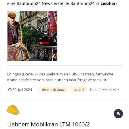
eine Bauforum24 News erstellte Bauforum24 in
Liebherr
Ehingen (Donau) - Das Spektrum an Hub-Einsätzen, für welche
Krandienstleister von ihren Kunden beauftragt werden, ist
durchaus vielfältig. Einen Kran-Job der besonderen Art erledigte
(und 11 weitere)
30. Juli 2024
denkmalschutz
paraná
das argentinische Unternehmen GRÚAS BOVIER SRL in der Provinz
Entre Rios: Nördlich von Buenos Aires galt es zwei Mete...
Liebherr Mobilkran LTM 1060/2