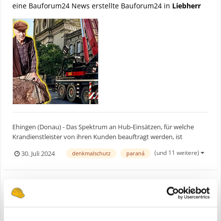
eine Bauforum24 News erstellte Bauforum24 in
Liebherr
Ehingen (Donau) - Das Spektrum an Hub-Einsätzen, für welche
Krandienstleister von ihren Kunden beauftragt werden, ist
durchaus vielfältig. Einen Kran-Job der besonderen Art erledigte
(und 11 weitere)
30. Juli 2024
denkmalschutz
paraná
das argentinische Unternehmen GRÚAS BOVIER SRL in der Provinz
Entre Rios: Nördlich von Buenos Aires galt es zwei Mete...
Liebherr Mobilkran LTM 1060/2