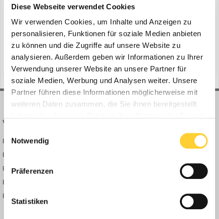
ein Thema erstellte Bauforum24 in
News aus der
Diese Webseite verwendet Cookies
Baumaschinen Industrie
Wir verwenden Cookies, um Inhalte und Anzeigen zu
Ehingen (Donau) - Das Spektrum an Hub-Einsätzen, für welche
personalisieren, Funktionen für soziale Medien anbieten
Krandienstleister von ihren Kunden beauftragt werden, ist
zu können und die Zugriffe auf unsere Website zu
durchaus vielfältig. Einen Kran-Job der besonderen Art erledigte
analysieren. Außerdem geben wir Informationen zu Ihrer
(und 11 weitere)
30. Juli 2024
denkmalschutz
paraná
das argentinische Unternehmen GRÚAS BOVIER SRL in der Provinz
Verwendung unserer Website an unsere Partner für
Entre Rios: Nördlich von Buenos Aires galt es zwei Mete...
soziale Medien, Werbung und Analysen weiter. Unsere
Partner führen diese Informationen möglicherweise mit
weiteren Daten zusammen, die Sie ihnen bereitgestellt
haben oder die sie im Rahmen Ihrer Nutzung der Dienste
BAUFORUM24
FORUM LINKS
gesammelt haben.
Einwilligungsauswahl
Notwendig
Bauforum24 News
Registrieren
Bauforum24 TV
Anmelden
BF24 Mediathek
Passwort vergessen?
Präferenzen
BF24 Fotostrecken
Neue Themen
Bauforum Shop
Forenübersicht
Statistiken
Inside