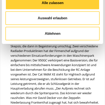
Alle zulassen
Cat Kettenbagger 323 sowie ein Cat Minibagger 301.8. In Kürze
werden noch ein Cat Mobilbagger M318F und ein weiterer Cat
Radlader 966M XE dazu stoßen.
Auswahl erlauben
„Bevor wir neue Geräte anschaffen, lasse ich sie von den
Mitarbeitern testen. Es bringt nichts, Maschinen gegen den
Willen der Mitarbeiter durchzusetzen. Nur manchmal gibt es
eine Ausnahme, wenn ich von etwas wirklich überzeugt bin“, so
Ablehnen
Thomas Weber. Die Joystick-Lenkung, wie sie der Cat 966M XE
bekommen hat, ist so ein Beispiel. Diese stieß zuerst auf
Skepsis, die dann in Begeisterung umschlug. Zwei verschiedene
Radlader-Produktlinien hat der Firmenchef aufgrund der
verschiedenen Einsatzanforderungen in den Maschinenpark
aufgenommen: Der 950GC verkörpert eine Basisversion, die für
einfachere bis mittelschwere Anwendungen konzipiert ist und
bei dem Unternehmen für die Beschickung der RC-Anlage
vorgesehen ist. Der Cat 966M XE steht für Hightech aufgrund
seines leistungsverzweigten, stufenlosen Getriebes. Er ist auf
Leistung getrimmt, die er als Schlüsselgerät in der
Hauptverladung abrufen muss. „Der Aufpreis rechnet sich
wiederum durch die Spritersparnis. Das können wir wieder
rausholen. Was mir David Decker von der Zeppelin
Niederlassung Frankenthal zugesagt hat, hat sich bewahrheitet.