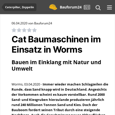
Bauforum24
Caterpillar, Zeppelin
06.04.2020 von Bauforum24
Cat Baumaschinen im
Einsatz in Worms
Bauen im Einklang mit Natur und
Umwelt
Worms, 03.04.2020 -
Immer wieder machen Schlagzeilen die
Runde, dass Sand knapp wird in Deutschland. Angesichts
der Vorkommen scheint es kaum vorstellbar. Rund 2000
Sand- und Kiesgruben hierzulande produzieren jährlich
rund 240 Millionen Tonnen Sand und Kies. Doch der
Bauboom fordert seinen Tribut durch eine steigende
Nachfrage. Auch die Genehmigung neuer Abbauflächen