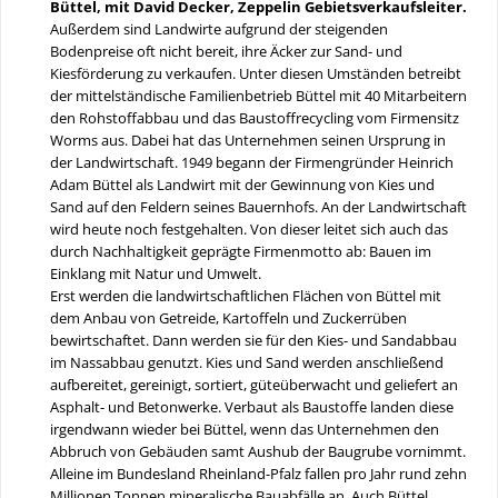
Büttel, mit David Decker, Zeppelin Gebietsverkaufsleiter.
Außerdem sind Landwirte aufgrund der steigenden
Bodenpreise oft nicht bereit, ihre Äcker zur Sand- und
Kiesförderung zu verkaufen. Unter diesen Umständen betreibt
der mittelständische Familienbetrieb Büttel mit 40 Mitarbeitern
den Rohstoffabbau und das Baustoffrecycling vom Firmensitz
Worms aus. Dabei hat das Unternehmen seinen Ursprung in
der Landwirtschaft. 1949 begann der Firmengründer Heinrich
Adam Büttel als Landwirt mit der Gewinnung von Kies und
Sand auf den Feldern seines Bauernhofs. An der Landwirtschaft
wird heute noch festgehalten. Von dieser leitet sich auch das
durch Nachhaltigkeit geprägte Firmenmotto ab: Bauen im
Einklang mit Natur und Umwelt.
Erst werden die landwirtschaftlichen Flächen von Büttel mit
dem Anbau von Getreide, Kartoffeln und Zuckerrüben
bewirtschaftet. Dann werden sie für den Kies- und Sandabbau
im Nassabbau genutzt. Kies und Sand werden anschließend
aufbereitet, gereinigt, sortiert, güteüberwacht und geliefert an
Asphalt- und Betonwerke. Verbaut als Baustoffe landen diese
irgendwann wieder bei Büttel, wenn das Unternehmen den
Abbruch von Gebäuden samt Aushub der Baugrube vornimmt.
Alleine im Bundesland Rheinland-Pfalz fallen pro Jahr rund zehn
Millionen Tonnen mineralische Bauabfälle an. Auch Büttel