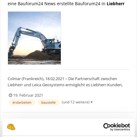
eine Bauforum24 News erstellte Bauforum24 in
Liebherr
Colmar (Frankreich), 18.02.2021 – Die Partnerschaft zwischen
Liebherr und Leica Geosystems ermöglicht es Liebherr-Kunden,
Raupenbagger und Mobilbagger der Generation 6 und 8 optional
19. Februar 2021
mit einer werkseitig eingebauten 2D- und 3D-Maschinensteuerung
(und 12 weitere)
erdarbeiten
baustelle
zu erwerben. Erster Kunde, der von dieser Zusammenarbe...