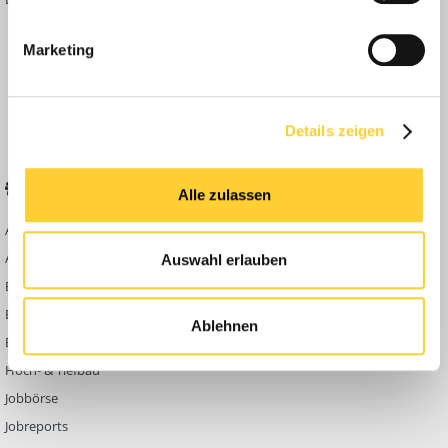
Inside
Marketing
Anleitungen
FAQ
Community Regeln
Details zeigen
BELIEBTE FOREN
KONTAKT
Alle zulassen
Abbruch
Werben auf
Bauforum24
Ausbildung & Beruf
Auswahl erlauben
Kontakt
Bau Allgemein
Impressum
Baumaschinen
Ablehnen
Datenschutzerklärung
Berg- & Tagebau
Hoch- & Tiefbau
Jobbörse
Jobreports