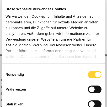
Liebherr-Hydraulikbagger
ein Thema erstellte Bauforum24 in
News aus der
Diese Webseite verwendet Cookies
Baumaschinen Industrie
Wir verwenden Cookies, um Inhalte und Anzeigen zu
Colmar (Frankreich), 18.02.2021 – Die Partnerschaft zwischen
personalisieren, Funktionen für soziale Medien anbieten
Liebherr und Leica Geosystems ermöglicht es Liebherr-Kunden,
zu können und die Zugriffe auf unsere Website zu
Raupenbagger und Mobilbagger der Generation 6 und 8 optional
analysieren. Außerdem geben wir Informationen zu Ihrer
19. Februar 2021
mit einer werkseitig eingebauten 2D- und 3D-Maschinensteuerung
Verwendung unserer Website an unsere Partner für
(und 12 weitere)
baustelle
liebherr-maschine
zu erwerben. Erster Kunde, der von dieser Zusammenarbe...
soziale Medien, Werbung und Analysen weiter. Unsere
Partner führen diese Informationen möglicherweise mit
weiteren Daten zusammen, die Sie ihnen bereitgestellt
haben oder die sie im Rahmen Ihrer Nutzung der Dienste
gesammelt haben.
Einwilligungsauswahl
BAUFORUM24
FORUM LINKS
Notwendig
Bauforum24 News
Registrieren
Bauforum24 TV
Anmelden
Präferenzen
BF24 Mediathek
Passwort vergessen?
BF24 Fotostrecken
Neue Themen
Statistiken
Bauforum Shop
Forenübersicht