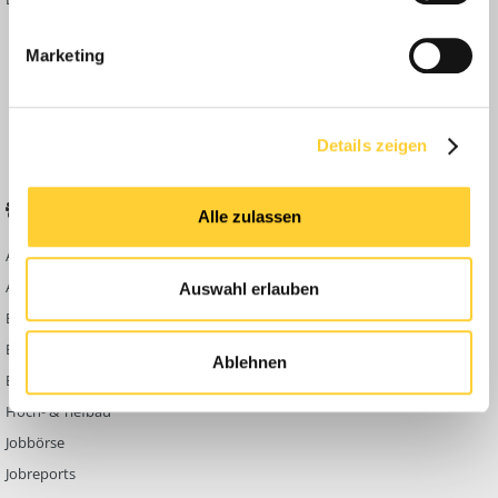
Inside
Marketing
Anleitungen
FAQ
Community Regeln
Details zeigen
BELIEBTE FOREN
KONTAKT
Alle zulassen
Abbruch
Werben auf
Bauforum24
Ausbildung & Beruf
Auswahl erlauben
Kontakt
Bau Allgemein
Impressum
Baumaschinen
Ablehnen
Datenschutzerklärung
Berg- & Tagebau
Hoch- & Tiefbau
Jobbörse
Jobreports