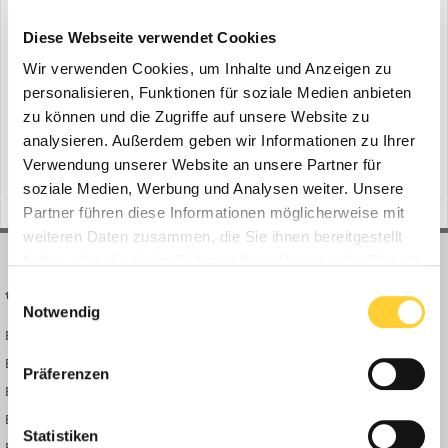
Liebherr-Hydraulikbagger
ein Thema erstellte Bauforum24 in
News aus der
Diese Webseite verwendet Cookies
Baumaschinen Industrie
Wir verwenden Cookies, um Inhalte und Anzeigen zu
Colmar (Frankreich), 18.02.2021 – Die Partnerschaft zwischen
personalisieren, Funktionen für soziale Medien anbieten
Liebherr und Leica Geosystems ermöglicht es Liebherr-Kunden,
zu können und die Zugriffe auf unsere Website zu
Raupenbagger und Mobilbagger der Generation 6 und 8 optional
analysieren. Außerdem geben wir Informationen zu Ihrer
19. Februar 2021
mit einer werkseitig eingebauten 2D- und 3D-Maschinensteuerung
Verwendung unserer Website an unsere Partner für
(und 12 weitere)
baustelle
liebherr-maschine
zu erwerben. Erster Kunde, der von dieser Zusammenarbe...
soziale Medien, Werbung und Analysen weiter. Unsere
Partner führen diese Informationen möglicherweise mit
weiteren Daten zusammen, die Sie ihnen bereitgestellt
haben oder die sie im Rahmen Ihrer Nutzung der Dienste
gesammelt haben.
Einwilligungsauswahl
BAUFORUM24
FORUM LINKS
Notwendig
Bauforum24 News
Registrieren
Bauforum24 TV
Anmelden
Präferenzen
BF24 Mediathek
Passwort vergessen?
BF24 Fotostrecken
Neue Themen
Statistiken
Bauforum Shop
Forenübersicht