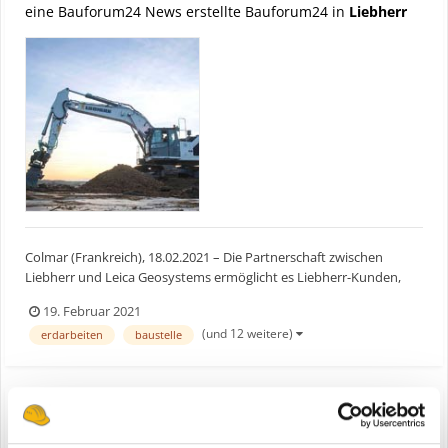
eine Bauforum24 News erstellte Bauforum24 in
Liebherr
Colmar (Frankreich), 18.02.2021 – Die Partnerschaft zwischen
Liebherr und Leica Geosystems ermöglicht es Liebherr-Kunden,
Raupenbagger und Mobilbagger der Generation 6 und 8 optional
19. Februar 2021
mit einer werkseitig eingebauten 2D- und 3D-Maschinensteuerung
(und 12 weitere)
erdarbeiten
baustelle
zu erwerben. Erster Kunde, der von dieser Zusammenarbe...