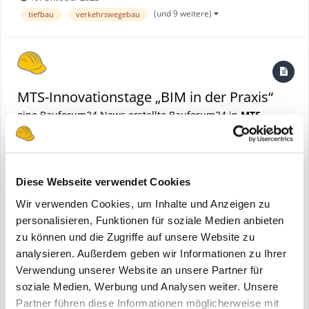
Lösungen aufzuzeigen, mit denen sich Bauabläufe optimieren,
(und 9 weitere)
tiefbau
verkehrswegebau
Kosten reduzieren und Ressourcen einsparen lassen. Bauf...
MTS-Innovationstage „BIM in der Praxis“
eine Bauforum24 News erstellte Bauforum24 in
MTS
Diese Webseite verwendet Cookies
Wir verwenden Cookies, um Inhalte und Anzeigen zu
personalisieren, Funktionen für soziale Medien anbieten
zu können und die Zugriffe auf unsere Website zu
analysieren. Außerdem geben wir Informationen zu Ihrer
Verwendung unserer Website an unsere Partner für
Hayingen, 31.05.2022 - Die MTS-Innovationstage „BIM in der Praxis“
soziale Medien, Werbung und Analysen weiter. Unsere
gehen am 23. und 24.06.2022 zum dritten Mal an den Start.
Partner führen diese Informationen möglicherweise mit