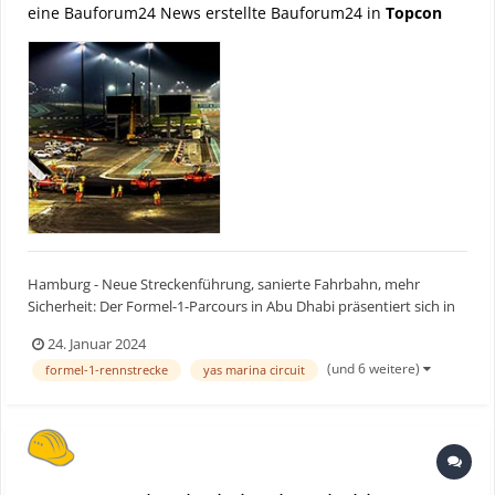
eine Bauforum24 News erstellte Bauforum24 in
Topcon
Hamburg - Neue Streckenführung, sanierte Fahrbahn, mehr
Sicherheit: Der Formel-1-Parcours in Abu Dhabi präsentiert sich in
überarbeitetem Design. Der umfangreiche Umbau wurde in nur elf
24. Januar 2024
Tagen effizient mit der 3D-Technologie von Topcon umgesetzt.
(und 6 weitere)
formel-1-rennstrecke
yas marina circuit
Bauforum24 Artikel (24.08.2023): Topcon Technol...