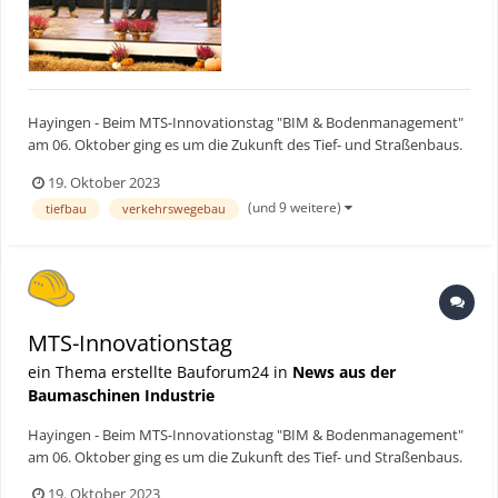
Hayingen - Beim MTS-Innovationstag "BIM & Bodenmanagement"
am 06. Oktober ging es um die Zukunft des Tief- und Straßenbaus.
Leitgedanke der Veranstaltung war es, zukunftsweisende
19. Oktober 2023
Lösungen aufzuzeigen, mit denen sich Bauabläufe optimieren,
(und 9 weitere)
tiefbau
verkehrswegebau
Kosten reduzieren und Ressourcen einsparen lassen. Bauf...
MTS-Innovationstag
ein Thema erstellte Bauforum24 in
News aus der
Baumaschinen Industrie
Hayingen - Beim MTS-Innovationstag "BIM & Bodenmanagement"
am 06. Oktober ging es um die Zukunft des Tief- und Straßenbaus.
Leitgedanke der Veranstaltung war es, zukunftsweisende
19. Oktober 2023