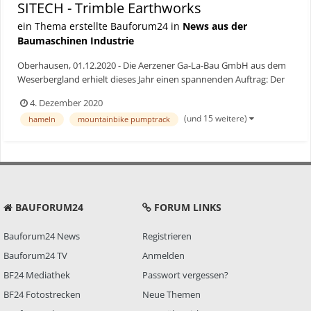
SITECH - Trimble Earthworks
ein Thema erstellte Bauforum24 in
News aus der
Baumaschinen Industrie
Oberhausen, 01.12.2020 - Die Aerzener Ga-La-Bau GmbH aus dem
Weserbergland erhielt dieses Jahr einen spannenden Auftrag: Der
Fahrradhändler bunnyhop wünschte sich einen Mountainbike
4. Dezember 2020
Pumptrack direkt am neuen Outlet in Hameln. Hier können
(und 15 weitere)
hameln
mountainbike pumptrack
Kunden Ihre Mountainbikes direkt testen, für Anfänger finden h...
BAUFORUM24
FORUM LINKS
Bauforum24 News
Registrieren
Bauforum24 TV
Anmelden
BF24 Mediathek
Passwort vergessen?
BF24 Fotostrecken
Neue Themen