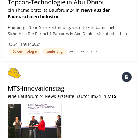
Topcon-Technologie in Abu Dhabi
ein Thema erstellte Bauforum24 in
News aus der
Baumaschinen Industrie
Hamburg - Neue Streckenführung, sanierte Fahrbahn, mehr
Sicherheit: Der Formel-1-Parcours in Abu Dhabi präsentiert sich in
überarbeitetem Design. Der umfangreiche Umbau wurde in nur elf
24. Januar 2024
Tagen effizient mit der 3D-Technologie von Topcon umgesetzt.
(und 6 weitere)
3d-technologie
sanierung
Bauforum24 Artikel (24.08.2023): Topcon Technol...
MTS-Innovationstag
eine Bauforum24 News erstellte Bauforum24 in
MTS