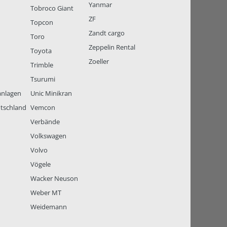
Yanmar
Tobroco Giant
ZF
Topcon
Zandt cargo
Toro
Zeppelin Rental
Toyota
Zoeller
Trimble
Tsurumi
anlagen
Unic Minikran
tschland
Vemcon
Verbände
Volkswagen
Volvo
Vögele
Wacker Neuson
Weber MT
Weidemann