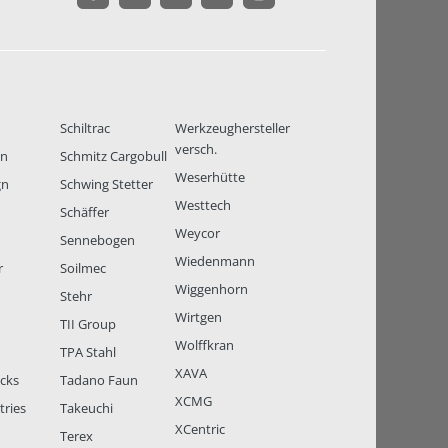
Schiltrac
Werkzeughersteller
versch.
en
Schmitz Cargobull
Weserhütte
gn
Schwing Stetter
Westtech
Schäffer
Weycor
Sennebogen
Wiedenmann
r
Soilmec
Wiggenhorn
Stehr
Wirtgen
TII Group
Wolffkran
TPA Stahl
XAVA
ucks
Tadano Faun
XCMG
tries
Takeuchi
XCentric
Terex