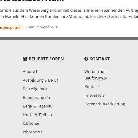
u GmbH aus dem Weserbergland erhielt dieses Jahr einen spannenden Auftr
n Hameln. Hier können Kunden Ihre Mountainbikes direkt testen, für Anfäng
(und 15 weitere)
e pumptrack
BELIEBTE FOREN
KONTAKT
Abbruch
Werben auf
Bauforum24
Ausbildung & Beruf
Kontakt
Bau Allgemein
Impressum
Baumaschinen
Datenschutzerklärung
Berg- & Tagebau
Hoch- & Tiefbau
Jobbörse
Jobreports