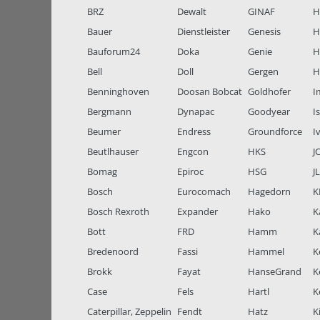
BRZ
Dewalt
GINAF
H
Bauer
Dienstleister
Genesis
H
Bauforum24
Doka
Genie
H
Bell
Doll
Gergen
H
Benninghoven
Doosan Bobcat
Goldhofer
I
Bergmann
Dynapac
Goodyear
I
Beumer
Endress
Groundforce
I
Beutlhauser
Engcon
HKS
J
Bomag
Epiroc
HSG
J
Bosch
Eurocomach
Hagedorn
K
Bosch Rexroth
Expander
Hako
K
Bott
FRD
Hamm
K
Bredenoord
Fassi
Hammel
K
Brokk
Fayat
HanseGrand
K
Case
Fels
Hartl
K
Caterpillar, Zeppelin
Fendt
Hatz
K