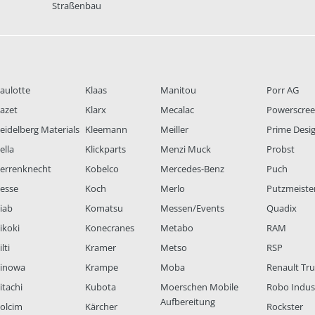
Straßenbau
aulotte
Klaas
Manitou
Porr AG
azet
Klarx
Mecalac
Powerscre
eidelberg Materials
Kleemann
Meiller
Prime Desi
ella
Klickparts
Menzi Muck
Probst
errenknecht
Kobelco
Mercedes-Benz
Puch
esse
Koch
Merlo
Putzmeiste
iab
Komatsu
Messen/Events
Quadix
ikoki
Konecranes
Metabo
RAM
lti
Kramer
Metso
RSP
inowa
Krampe
Moba
Renault Tr
itachi
Kubota
Moerschen Mobile
Robo Indus
Aufbereitung
olcim
Kärcher
Rockster