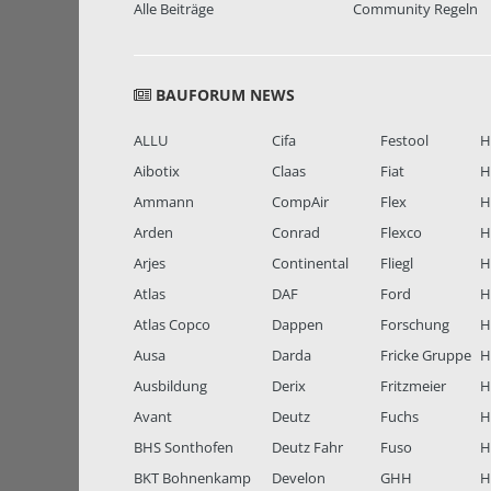
Alle Beiträge
Community Regeln
BAUFORUM NEWS
ALLU
Cifa
Festool
H
Aibotix
Claas
Fiat
H
Ammann
CompAir
Flex
H
Arden
Conrad
Flexco
H
Arjes
Continental
Fliegl
H
Atlas
DAF
Ford
H
Atlas Copco
Dappen
Forschung
H
Ausa
Darda
Fricke Gruppe
H
Ausbildung
Derix
Fritzmeier
Hi
Avant
Deutz
Fuchs
H
BHS Sonthofen
Deutz Fahr
Fuso
H
BKT Bohnenkamp
Develon
GHH
H