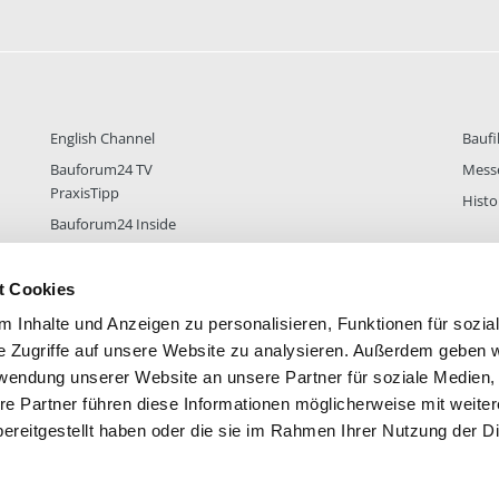
English Channel
Baufi
Bauforum24 TV
Mess
PraxisTipp
Histo
Bauforum24 Inside
t Cookies
 Inhalte und Anzeigen zu personalisieren, Funktionen für sozia
DER
38.432
FOREN STATISTIK
ALLE 
e Zugriffe auf unsere Website zu analysieren. Außerdem geben w
rwendung unserer Website an unsere Partner für soziale Medien
re Partner führen diese Informationen möglicherweise mit weite
ereitgestellt haben oder die sie im Rahmen Ihrer Nutzung der D