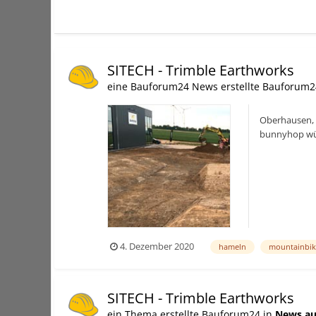
SITECH - Trimble Earthworks
eine Bauforum24 News erstellte Bauforum2
Oberhausen, 
bunnyhop wün
testen, für An
4. Dezember 2020
hameln
mountainbik
SITECH - Trimble Earthworks
ein Thema erstellte Bauforum24 in
News au