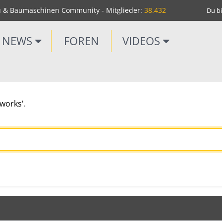
u & Baumaschinen Community - Mitglieder:
38.432
Du bi
NEWS
FOREN
VIDEOS
works'.