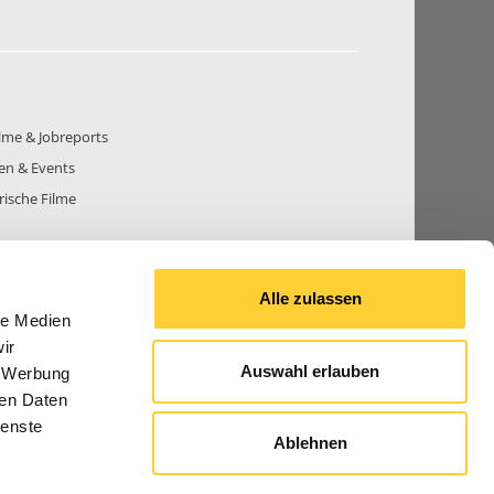
lme & Jobreports
en & Events
rische Filme
Alle zulassen
le Medien
THEMEN
81.270
BEITRÄGE GESAMT
842.660
ir
Auswahl erlauben
, Werbung
ren Daten
ienste
Ablehnen
© 2026 Bauforum24.biz