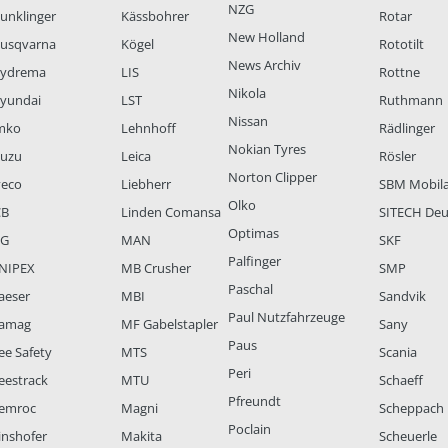
NZG
unklinger
Kässbohrer
Rotar
New Holland
usqvarna
Kögel
Rototilt
News Archiv
ydrema
LIS
Rottne
Nikola
yundai
LST
Ruthmann
Nissan
mko
Lehnhoff
Rädlinger
Nokian Tyres
suzu
Leica
Rösler
Norton Clipper
veco
Liebherr
SBM Mobil
Olko
CB
Linden Comansa
SITECH Deu
Optimas
LG
MAN
SKF
Palfinger
NIPEX
MB Crusher
SMP
Paschal
aeser
MBI
Sandvik
Paul Nutzfahrzeuge
amag
MF Gabelstapler
Sany
Paus
ee Safety
MTS
Scania
Peri
eestrack
MTU
Schaeff
Pfreundt
emroc
Magni
Scheppach
Poclain
inshofer
Makita
Scheuerle