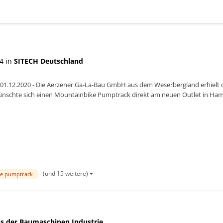
4 in
SITECH Deutschland
01.12.2020 - Die Aerzener Ga-La-Bau GmbH aus dem Weserbergland erhielt d
schte sich einen Mountainbike Pumptrack direkt am neuen Outlet in Hame
fänger finden h...
(und 15 weitere)
e pumptrack
s der Baumaschinen Industrie