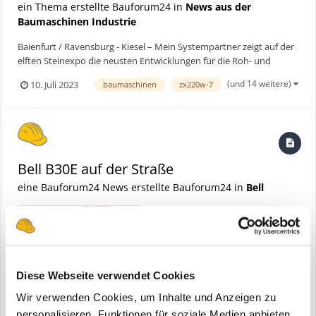
ein Thema erstellte Bauforum24 in
News aus der
Baumaschinen Industrie
Baienfurt / Ravensburg - Kiesel – Mein Systempartner zeigt auf der
elften Steinexpo die neusten Entwicklungen für die Roh- und
Baustoffindustrie. Unter anderem wird ein autonom fahrender Bell
(und 14 weitere)
10. Juli 2023
baumaschinen
zx220w-7
B30E in der Sonderfläche „Quarry Vision“ zu bestaunen sein.
Bauforum24 Artikel (12.05.2023): Hitachi ZW...
Bell B30E auf der Straße
eine Bauforum24 News erstellte Bauforum24 in
Bell
Diese Webseite verwendet Cookies
Wir verwenden Cookies, um Inhalte und Anzeigen zu
personalisieren, Funktionen für soziale Medien anbieten