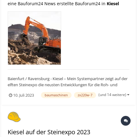
eine Bauforum24 News erstellte Bauforum24 in
Kiesel
Baienfurt / Ravensburg - Kiesel – Mein Systempartner zeigt auf der
elften Steinexpo die neusten Entwicklungen für die Roh- und
Baustoffindustrie. Unter anderem wird ein autonom fahrender Bell
(und 14 weitere)
10. Juli 2023
baumaschinen
zx220w-7
B30E in der Sonderfläche „Quarry Vision“ zu bestaunen sein.
Bauforum24 Artikel (12.05.2023): Hitachi ZW...
Kiesel auf der Steinexpo 2023