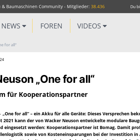
u & Baumaschinen Community - Mitglieder:
38.436
Du bi
NEWS
FOREN
VIDEOS
 for all“
m24
euson „One for all“
rm für Kooperationspartner
 -
„One for all“ – ein Akku für alle Geräte: Dieses Versprechen b
t 2021 kann der von Wacker Neuson entwickelte modulare Baug
nd eingesetzt werden: Kooperationspartner ist Bomag. Damit pro
llenlogistik sowie von Kosteneinsparungen bei der Investition in