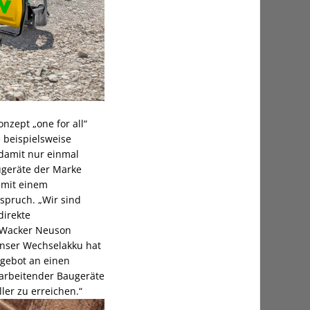
zept „one for all“
 beispielsweise
 damit nur einmal
augeräte der Marke
amit einem
spruch. „Wir sind
direkte
r Wacker Neuson
Unser Wechselakku hat
ngebot an einen
 arbeitender Baugeräte
ler zu erreichen.“