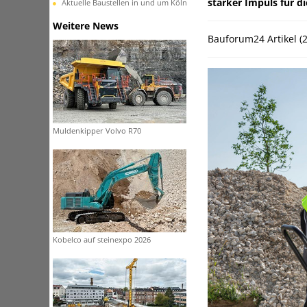
starker Impuls für di
Aktuelle Baustellen in und um Köln
Weitere News
Bauforum24 Artikel (
Muldenkipper Volvo R70
Kobelco auf steinexpo 2026