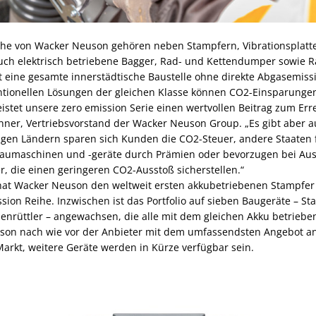
eihe von Wacker Neuson gehören neben Stampfern, Vibrationsplat
uch elektrisch betriebene Bagger, Rad- und Kettendumper sowie Ra
it eine gesamte innerstädtische Baustelle ohne direkte Abgasemiss
ntionellen Lösungen der gleichen Klasse können CO2-Einsparungen
eistet unsere zero emission Serie einen wertvollen Beitrag zum Err
hner, Vertriebsvorstand der Wacker Neuson Group. „Es gibt aber a
inigen Ländern sparen sich Kunden die CO2-Steuer, andere Staaten 
 Baumaschinen und -geräte durch Prämien oder bevorzugen bei Au
r, die einen geringeren CO2-Ausstoß sicherstellen.“
hat Wacker Neuson den weltweit ersten akkubetriebenen Stampfer vo
sion Reihe. Inzwischen ist das Portfolio auf sieben Baugeräte – St
nnenrüttler – angewachsen, die alle mit dem gleichen Akku betrieb
uson nach wie vor der Anbieter mit dem umfassendsten Angebot a
Markt, weitere Geräte werden in Kürze verfügbar sein.