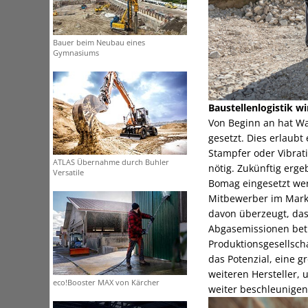
Bauer beim Neubau eines
Gymnasiums
Baustellenlogistik wi
Von Beginn an hat Wa
gesetzt. Dies erlaub
Stampfer oder Vibrati
ATLAS Übernahme durch Buhler
nötig. Zukünftig erge
Versatile
Bomag eingesetzt we
Mitbewerber im Markt
davon überzeugt, das
Abgasemissionen betr
Produktionsgesellsch
das Potenzial, eine 
weiteren Hersteller,
eco!Booster MAX von Kärcher
weiter beschleunigen