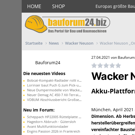
HOME
SHOP
Europas größte Ba
Startseite
News
Wacker Neuson
Wacker Neuson „One
27.04.2021 von Bauforu
Bauforum24
Wacker N
Die neuesten Videos
Bobcat-Kompakt-Radlader rollt vom Band
Lorinser baut Puch G zum Pick-up um
Akku-Plattfo
Neue Dumpermodelle von Wacker Neuson
Neuer Demag AC 450-7 All-Terrain-Kran
VDBUM Abschlussbericht Großseminar
München, April 2021
Neu im Forum:
Dimension. Ab Herbs
Scheppach HP2200S Rüttelplatte ohne Funktion
Hagedorn Abbruch - Gütersloh
herstellerübergreife
Avant Multifunktionslader
vereinfachter Bauste
Engins Passion 2026 in Frankreich