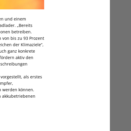
ten und einem
dlader. „Bereits
ionen betreiben.
 von bis zu 93 Prozent
eichen der Klimaziele“,
uch ganz konkrete
fördern aktiv den
sschreibungen
rgestellt, als erstes
ampfer,
en werden können.
n akkubetriebenen