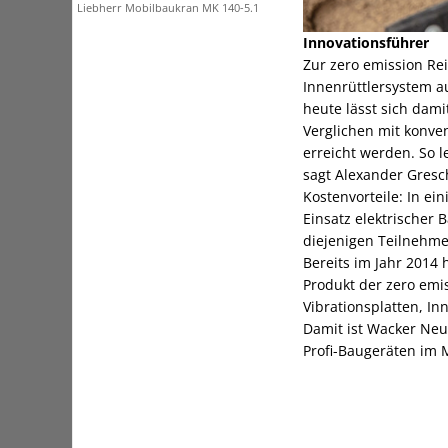
Liebherr Mobilbaukran MK 140-5.1
Innovationsführer
Zur zero emission R
Innenrüttlersystem a
heute lässt sich dam
Verglichen mit konve
erreicht werden. So l
sagt Alexander Gresc
Kostenvorteile: In e
Einsatz elektrischer
diejenigen Teilnehme
Bereits im Jahr 2014 
Produkt der zero emis
Vibrationsplatten, I
Damit ist Wacker Ne
Profi-Baugeräten im 