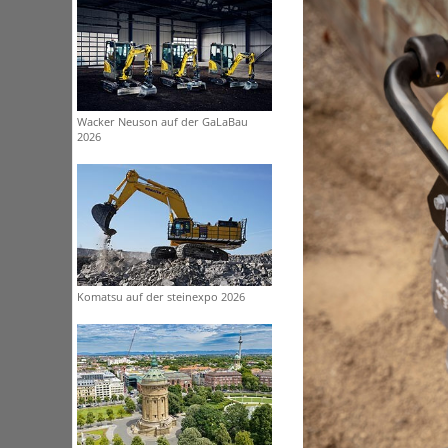
Wacker Neuson auf der GaLaBau
2026
Komatsu auf der steinexpo 2026