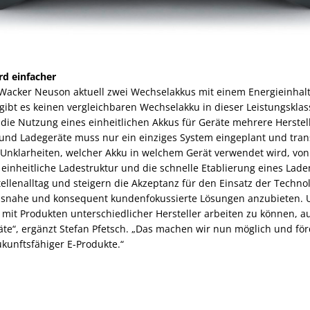
rd einfacher
 Wacker Neuson aktuell zwei Wechselakkus mit einem Energieinhal
gibt es keinen vergleichbaren Wechselakku in dieser Leistungsklas
 die Nutzung eines einheitlichen Akkus für Geräte mehrere Herstelle
und Ladegeräte muss nur ein einziges System eingeplant und tran
Unklarheiten, welcher Akku in welchem Gerät verwendet wird, von
 einheitliche Ladestruktur und die schnelle Etablierung eines L
ellenalltag und steigern die Akzeptanz für den Einsatz der Techno
axisnahe und konsequent kundenfokussierte Lösungen anzubieten.
, mit Produkten unterschiedlicher Hersteller arbeiten zu können, a
te“, ergänzt Stefan Pfetsch. „Das machen wir nun möglich und för
ukunftsfähiger E-Produkte.“