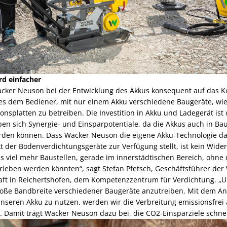
rd einfacher
cker Neuson bei der Entwicklung des Akkus konsequent auf das Kon
t es dem Bediener, mit nur einem Akku verschiedene Baugeräte, wie
onsplatten zu betreiben. Die Investition in Akku und Ladegerät ist
ben sich Synergie- und Einsparpotentiale, da die Akkus auch in B
rden können. Dass Wacker Neuson die eigene Akku-Technologie d
 der Bodenverdichtungsgeräte zur Verfügung stellt, ist kein Wider
s viel mehr Baustellen, gerade im innerstädtischen Bereich, ohne 
ieben werden könnten“, sagt Stefan Pfetsch, Geschäftsführer de
aft in Reichertshofen, dem Kompetenzzentrum für Verdichtung. „
große Bandbreite verschiedener Baugeräte anzutreiben. Mit dem A
 unseren Akku zu nutzen, werden wir die Verbreitung emissionsfrei
. Damit trägt Wacker Neuson dazu bei, die CO2-Einsparziele schnel