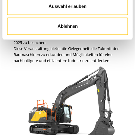
Möglich wird dies durch die intelligente Kombination aus
modernster Maschinentechnologie, integrierten
Auswahl erlauben
Dienstleistungen und flexiblen Finanzlösungen.
Volvo CE lädt gemeinsam mit den anderen Unternehmen der
Volvo-Gruppe, Volvo Trucks, Volvo Financial Services und den
Ablehnen
Handelspartnern Swecon Baumaschinen und Robert Aebi die
Besucher ein, ihren Stand auf der bauma vom 7. bis 13. April
2025 zu besuchen.
Diese Veranstaltung bietet die Gelegenheit, die Zukunft der
Baumaschinen zu erkunden und Möglichkeiten für eine
nachhaltigere und effizientere Industrie zu entdecken.