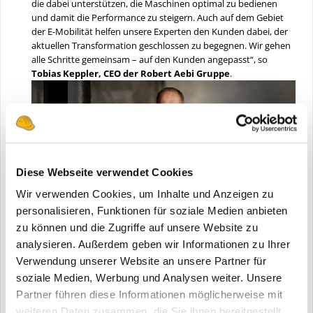
die dabei unterstützen, die Maschinen optimal zu bedienen
und damit die Performance zu steigern. Auch auf dem Gebiet
der E-Mobilität helfen unsere Experten den Kunden dabei, der
aktuellen Transformation geschlossen zu begegnen. Wir gehen
alle Schritte gemeinsam – auf den Kunden angepasst“, so
Tobias Keppler, CEO der Robert Aebi Gruppe
.
Diese Webseite verwendet Cookies
Wir verwenden Cookies, um Inhalte und Anzeigen zu
personalisieren, Funktionen für soziale Medien anbieten
zu können und die Zugriffe auf unsere Website zu
analysieren. Außerdem geben wir Informationen zu Ihrer
Verwendung unserer Website an unsere Partner für
„Wir freuen uns auf interessante Messetage auf der bauma. Wir
haben viele spannende Themen im Gepäck und möchten
soziale Medien, Werbung und Analysen weiter. Unsere
Volvos Weg in eine nachhaltige und digitale Zukunft mit
Partner führen diese Informationen möglicherweise mit
unserem Know-How und unserer Erfahrung in der Anwendung
weiteren Daten zusammen, die Sie ihnen bereitgestellt