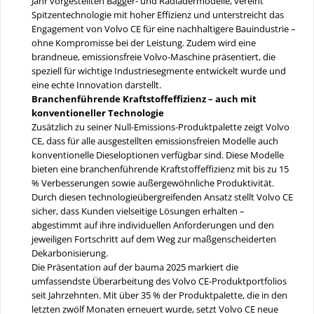
Jahr vorgestellten Bagger- und Radladermodelle, vereint
Spitzentechnologie mit hoher Effizienz und unterstreicht das
Engagement von Volvo CE für eine nachhaltigere Bauindustrie –
ohne Kompromisse bei der Leistung. Zudem wird eine
brandneue, emissionsfreie Volvo-Maschine präsentiert, die
speziell für wichtige Industriesegmente entwickelt wurde und
eine echte Innovation darstellt.
Branchenführende Kraftstoffeffizienz – auch mit
konventioneller Technologie
Zusätzlich zu seiner Null-Emissions-Produktpalette zeigt Volvo
CE, dass für alle ausgestellten emissionsfreien Modelle auch
konventionelle Dieseloptionen verfügbar sind. Diese Modelle
bieten eine branchenführende Kraftstoffeffizienz mit bis zu 15
% Verbesserungen sowie außergewöhnliche Produktivität.
Durch diesen technologieübergreifenden Ansatz stellt Volvo CE
sicher, dass Kunden vielseitige Lösungen erhalten –
abgestimmt auf ihre individuellen Anforderungen und den
jeweiligen Fortschritt auf dem Weg zur maßgenscheiderten
Dekarbonisierung.
Die Präsentation auf der bauma 2025 markiert die
umfassendste Überarbeitung des Volvo CE-Produktportfolios
seit Jahrzehnten. Mit über 35 % der Produktpalette, die in den
letzten zwölf Monaten erneuert wurde, setzt Volvo CE neue