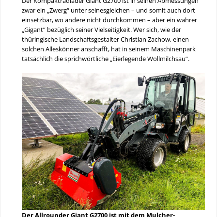
Der Kompaktradlader Giant G2700 ist in seinen Abmessungen
zwar ein „Zwerg“ unter seinesgleichen – und somit auch dort
einsetzbar, wo andere nicht durchkommen – aber ein wahrer
„Gigant” bezüglich seiner Vielseitigkeit. Wer sich, wie der
thüringische Landschaftsgestalter Christian Zachow, einen
solchen Alleskönner anschafft, hat in seinem Maschinenpark
tatsächlich die sprichwörtliche „Eierlegende Wollmilchsau“.
Der Allrounder Giant G2700 ist mit dem Mulcher-