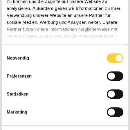
hydrostatischen Allradantrieb mit automotiver Steuerung
zu können und die Zugriffe auf unsere Website zu
sowie die zuschaltbare 100 Prozent-Sperre an beiden Achsen
analysieren. Außerdem geben wir Informationen zu Ihrer
sind optimaler Grip und hohe Zugkraft gegeben.
Verwendung unserer Website an unsere Partner für
Die von Zachow gewählten BKT TRac Master-Reifen mit breitem
soziale Medien, Werbung und Analysen weiter. Unsere
Profil sind für Anwendungen im Gartenbau prädestiniert und
Partner führen diese Informationen möglicherweise mit
sorgen für Bodenschonung sowie für beachtliche Traktion vor
allem auf rutschigem Untergrund.
weiteren Daten zusammen, die Sie ihnen bereitgestellt
haben oder die sie im Rahmen Ihrer Nutzung der Dienste
gesammelt haben.
Einwilligungsauswahl
Notwendig
Präferenzen
Statistiken
Marketing
Partnerschaft auf Augenhöhe: Galabauer Christian
Zachow links und Ralf Dewart, BAW-Geschäftsführer,