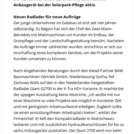
Anbaugerät bei der Solarpark-Pflege aktiv.
Neuer Radlader für neue Aufträge
Der junge Unternehmer im Galabau ist erst seit vier Jahren
selbständig. Zu Beginn hat sich der Chef des Zwei-Mann-
Betriebes mit Mietmaschinen um Kunden im Erdbau, der
Grünpflege und der Landschaftsgestaltung bemüht. Nachdem
die Aufträge immer zahlreicher wurden, entschloss er sich zur
Anschaffung eines komplexen Gerätes, um die Projekte seiner
Kunden umsetzen zu können.
Nach eingehenden Beratungen durch den Kiesel-Partner BAW
Baumaschinen Vertrieb GmbH, Niederlassung Gotha, fiel
Zachows Wahl auf den in den Niederlanden hergestellten
Radlader Giant G2700 in der X-Tra HD+ Variante. Er machte bei
der üppigen Ausstattung keine Abstriche: „Ich wollte mit nur
einer Maschine so viele Projekte wie möglich in kürzester Zeit
und mit geringstem Arbeitsaufwand erledigen. Zugleich sollte
sie einen ermüdungsfreien Arbeitsplatz bieten“, erklärt der
Firmenchef. Er ließ den Kompaktradlader in Mattschwarz
lackieren und mit zusätzlichen Hydraulikanschlüssen für bis zu
sechs Anbaugeräte ausstatten. Der Giant 2700 wird nun beim