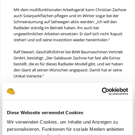
Mit dem multifunktionalen Arbeitsgerät kann Christian Zachow
auch Solarparkflächen pflegen und im Winter sogar bei der
Schneeräumung auf Gehwegen aktiv werden: „Ich will den
Radlader ständig im Betrieb haben, ihn auch bei
ungewöhnlichen Arbeiten einsetzen. Er darf sich nicht ‘kaputt
stehen’ und soll seine Investition wieder hereinholen.“
Ralf Dewart, Geschäftsführer bei BAW Baumaschinen Vertrieb
GmbH, bestätigt: „Der Galabauer Zachow hat fast alle Extras
bestellt, die es für dieses Radlader-Modell gibt, und wir haben
den Giant all seinen Wünschen angepasst. Damit hat er seine
Unikat-Variante.“
Der Kompakte mit „gigantischen“ Leistungen
Der Giant G2700 X-tra HD+ mit einem Betriebsgewicht von 2600
kg überzeugt vor allem durch Kipplasten von bis zu zwei Drittel
des Eigengewichtes und somit sehr hohen Nutzlasten von bis
zu 1,7 t.
Diese Webseite verwendet Cookies
Wir verwenden Cookies, um Inhalte und Anzeigen zu
Durch den 50-PS starken, Stufe V-Dieselmotor mit
personalisieren, Funktionen für soziale Medien anbieten
Abgasnachbehandlung und Dieselpartikelfilter, den