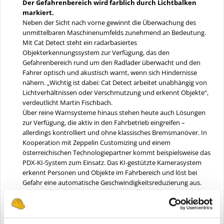
Der Gefahrenbereich wird farblich durch Lichtbalken
markiert.
Neben der Sicht nach vorne gewinnt die Überwachung des
unmittelbaren Maschinenumfelds zunehmend an Bedeutung.
Mit Cat Detect steht ein radarbasiertes
Objekterkennungssystem zur Verfügung, das den
Gefahrenbereich rund um den Radlader überwacht und den
Fahrer optisch und akustisch warnt, wenn sich Hindernisse
nähern. „Wichtig ist dabei: Cat Detect arbeitet unabhängig von
Lichtverhältnissen oder Verschmutzung und erkennt Objekte“,
verdeutlicht Martin Fischbach.
Über reine Warnsysteme hinaus stehen heute auch Lösungen
zur Verfügung, die aktiv in den Fahrbetrieb eingreifen –
allerdings kontrolliert und ohne klassisches Bremsmanöver. In
Kooperation mit Zeppelin Customizing und einem
österreichischen Technologiepartner kommt beispielsweise das
PDX-KI-System zum Einsatz. Das KI-gestützte Kamerasystem
erkennt Personen und Objekte im Fahrbereich und löst bei
Gefahr eine automatische Geschwindigkeitsreduzierung aus.
„Dabei erfolgt kein aktiver Bremseingriff. Stattdessen wird der
hydrostatische Antrieb so geregelt, dass die Maschine
kontrolliert verzögert und bis zum Stillstand kommen kann.
Parallel erhält der Fahrer optische und akustische Warnsignale