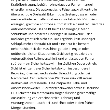
Kraftübertragung behält – ohne dass der Fahrer manuell
eingreifen muss. Die automatische Felgenzugkraftkontrolle
überwacht die Drehzahl. Erkennt das System, dass ein oder
mehrere Räder schneller drehen als sie tatsächlich Vortrieb
erzeugen, greift die Kontrolle automatisch ein und reduziert das
Antriebsmoment. Das heißt beim Ladevorgang: Mehr
Schubkraft und besseres Eindringen in Haufwerke – der
Radlader gräbt sich nicht ein. Das Ergebnis: kein unnötiger
Schlupf, mehr Fahrstabilität und eine deutlich bessere
Beherrschbarkeit der Maschine, gerade in engen oder
unübersichtlichen Situationen. Gleichzeitig reduziert die
Automatik den Reifenverschleiß und entlastet den Fahrer
spürbar – ein Sicherheitsgewinn im täglichen Dauerbetrieb.
Sicht ist ein zentraler Sicherheitsfaktor, insbesondere in
Recyclinghöfen mit wechselnder Beleuchtung oder bei
Nachtarbeit. Cat Radlader der Plattform 926–938 setzen
deshalb auf umfassende LED-Lichtpakete. Fahr- und
Arbeitsscheinwerfer, Rückfahrscheinwerfer sowie zusätzliche
LED-Leuchten im Motorraum sorgen für eine gleichmäßige
Ausleuchtung von Arbeitsbereich, Fahrweg und
Wartungszonen – auch bei Dunkelheit oder in den frühen
Morgenstunden.