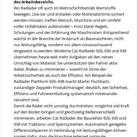
des Arbeitsbereichs.
Wo Radlader oft auch im Mehrschichtbetrieb Wertstoffe
bewegen, Lkw be- und entladen oder Materialströme sortiert
werden müssen, treffen Mensch, Maschine und ein Umfeld
voller Unfallrisiken aufeinander – trotz klarer Regeln,
Schulungen und der Erfahrung der Maschinisten. Entsprechend
wächst in der Branche der Anspruch an Baumaschinen, nicht
nur leistungsfähig, sondern vor allem vorausschauend
eingesetzt zu werden. Moderne Cat Radlader 926, 930 und 938
übernehmen heute weit mehr Aufgaben als den reinen
Umschlag von Material. Sie unterstützen den Fahrer aktiv
dabei, Risiken zu minimieren – sowohl im Sinne der
Arbeitssicherheit als auch der Effizienz. Am Beispiel der
Radlader Plattform 926–938 macht Martin Fischbach,
zuständiger Zeppelin Produktmanager, deutlich, wie Sicherheit,
Effizienz und Fahrerentlastung systematisch miteinander
verzahnt sind.
Damit die Räder nicht unnötig durchdrehen, möglichst viel Kraft
auf den Boden bringen und gleichzeitig Reifenverschleiß
minimieren, arbeiten Cat Radlader der Baureihen 926, 930 und
938 mit Traktions- und Sperrsystemen. Automatisch geregelte
Differenzialsperren in Verbindung mit leistungsfähigen Achsen
sorgen dafür, dass die Maschine jederzeit optimale