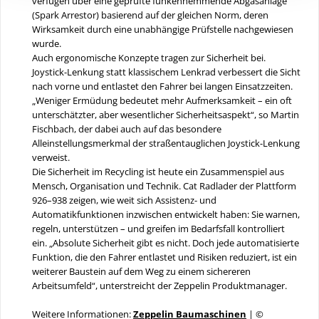
verfügen über eine geprüfte funkenhemmende Abgasanlage
(Spark Arrestor) basierend auf der gleichen Norm, deren
Wirksamkeit durch eine unabhängige Prüfstelle nachgewiesen
wurde.
Auch ergonomische Konzepte tragen zur Sicherheit bei.
Joystick-Lenkung statt klassischem Lenkrad verbessert die Sicht
nach vorne und entlastet den Fahrer bei langen Einsatzzeiten.
„Weniger Ermüdung bedeutet mehr Aufmerksamkeit – ein oft
unterschätzter, aber wesentlicher Sicherheitsaspekt“, so Martin
Fischbach, der dabei auch auf das besondere
Alleinstellungsmerkmal der straßentauglichen Joystick-Lenkung
verweist.
Die Sicherheit im Recycling ist heute ein Zusammenspiel aus
Mensch, Organisation und Technik. Cat Radlader der Plattform
926–938 zeigen, wie weit sich Assistenz- und
Automatikfunktionen inzwischen entwickelt haben: Sie warnen,
regeln, unterstützen – und greifen im Bedarfsfall kontrolliert
ein. „Absolute Sicherheit gibt es nicht. Doch jede automatisierte
Funktion, die den Fahrer entlastet und Risiken reduziert, ist ein
weiterer Baustein auf dem Weg zu einem sichereren
Arbeitsumfeld“, unterstreicht der Zeppelin Produktmanager.
Weitere Informationen:
Zeppelin Baumaschinen
| ©