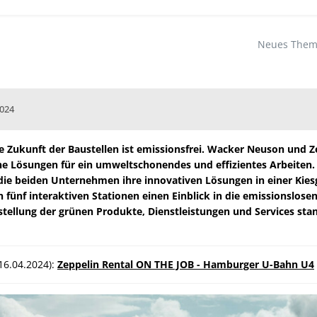
Neues Thema
2024
e Zukunft der Baustellen ist emissionsfrei. Wacker Neuson und Z
ne Lösungen für ein umweltschonendes und effizientes Arbeiten.
die beiden Unternehmen ihre innovativen Lösungen in einer Kie
an fünf interaktiven Stationen einen Einblick in die emissionsl
stellung der grünen Produkte, Dienstleistungen und Services st
16.04.2024):
Zeppelin Rental ON THE JOB - Hamburger U-Bahn U4