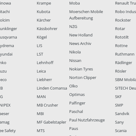
inowa
Krampe
Moba
Renault Tr
itachi
Kubota
Moerschen Mobile
Robo Indus
Aufbereitung
olcim
Kärcher
Rockster
NZG
unklinger
Kässbohrer
Rotar
New Holland
usqvarna
Kögel
Rototilt
News Archiv
ydrema
LIS
Rottne
Nikola
yundai
LST
Ruthmann
Nissan
mko
Lehnhoff
Rädlinger
Nokian Tyres
suzu
Leica
Rösler
Norton Clipper
veco
Liebherr
SBM Mobil
Olko
CB
Linden Comansa
SITECH Deu
Optimas
LG
MAN
SKF
Palfinger
NIPEX
MB Crusher
SMP
Paschal
aeser
MBI
Sandvik
Paul Nutzfahrzeuge
amag
MF Gabelstapler
Sany
Paus
ee Safety
MTS
Scania