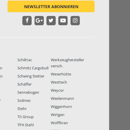
NEWSLETTER ABONNIEREN
Schiltrac
Werkzeughersteller
versch.
en
Schmitz Cargobull
Weserhütte
gn
Schwing Stetter
Westtech
Schäffer
Weycor
Sennebogen
Wiedenmann
r
Soilmec
Wiggenhorn
Stehr
Wirtgen
TII Group
Wolffkran
TPA Stahl