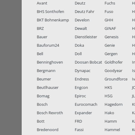
Avant
Deutz
Fuchs
H
BHS Sonthofen
Deutz Fahr
Fuso
H
BKT Bohnenkamp
Develon
GHH
H
BRZ
Dewalt
GINAF
H
Bauer
Dienstleister
Genesis
H
Bauforum24
Doka
Genie
H
Bell
Doll
Gergen
H
Benninghoven
Doosan Bobcat
Goldhofer
I
Bergmann
Dynapac
Goodyear
I
Beumer
Endress
Groundforce
I
Beutlhauser
Engcon
HKS
J
Bomag
Epiroc
HSG
J
Bosch
Eurocomach
Hagedorn
K
Bosch Rexroth
Expander
Hako
K
Bott
FRD
Hamm
K
Bredenoord
Fassi
Hammel
K