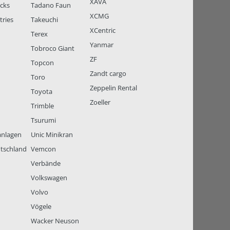
XAVA
ucks
Tadano Faun
XCMG
tries
Takeuchi
XCentric
Terex
Yanmar
Tobroco Giant
ZF
Topcon
Zandt cargo
Toro
Zeppelin Rental
Toyota
Zoeller
Trimble
Tsurumi
anlagen
Unic Minikran
tschland
Vemcon
Verbände
Volkswagen
Volvo
Vögele
Wacker Neuson