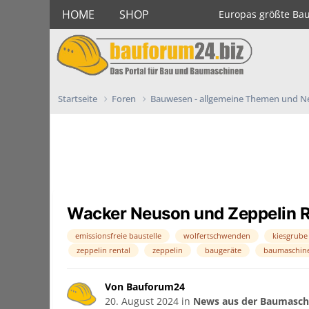
HOME
SHOP
Europas größte Ba
Startseite
Foren
Bauwesen - allgemeine Themen und 
Wacker Neuson und Zeppelin R
emissionsfreie baustelle
wolfertschwenden
kiesgrube
zeppelin rental
zeppelin
baugeräte
baumaschin
Von Bauforum24
20. August 2024
in
News aus der Baumaschi