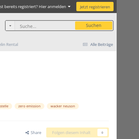
st bereits registriert? Hier anmelden
Jetzt registrieren
Suchen
in Rental
Alle Beiträge
stelle
zero emission
wacker neuson
Share
Folgen diesem Inhalt
0