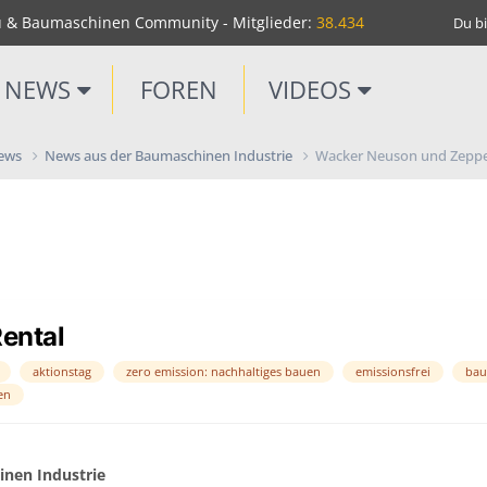
u & Baumaschinen Community - Mitglieder:
38.434
Du bi
NEWS
FOREN
VIDEOS
News
News aus der Baumaschinen Industrie
Wacker Neuson und Zeppel
ental
aktionstag
zero emission: nachhaltiges bauen
emissionsfrei
bau
en
nen Industrie