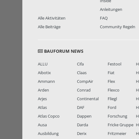
Inside
Anleitungen
Alle Aktivitäten
FAQ
Alle Beiträge
Community Regeln
BAUFORUM NEWS
ALLU
Cifa
Festool
H
Aibotix
Claas
Fiat
H
Ammann
CompAir
Flex
H
Arden
Conrad
Flexco
H
Arjes
Continental
Fliegl
H
Atlas
DAF
Ford
H
Atlas Copco
Dappen
Forschung
H
Ausa
Darda
Fricke Gruppe
H
Ausbildung
Derix
Fritzmeier
Hi