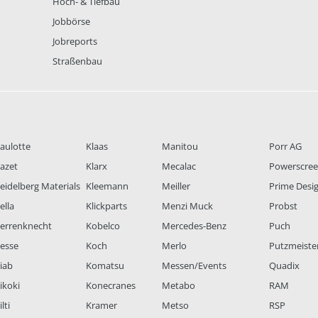
Hoch- & Tiefbau
Jobbörse
Jobreports
Straßenbau
aulotte
Klaas
Manitou
Porr AG
azet
Klarx
Mecalac
Powerscre
eidelberg Materials
Kleemann
Meiller
Prime Desi
ella
Klickparts
Menzi Muck
Probst
errenknecht
Kobelco
Mercedes-Benz
Puch
esse
Koch
Merlo
Putzmeiste
iab
Komatsu
Messen/Events
Quadix
ikoki
Konecranes
Metabo
RAM
lti
Kramer
Metso
RSP