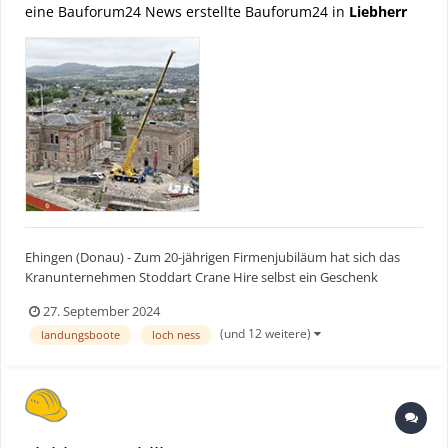
eine Bauforum24 News erstellte Bauforum24 in
Liebherr
Ehingen (Donau) - Zum 20-jährigen Firmenjubiläum hat sich das
Kranunternehmen Stoddart Crane Hire selbst ein Geschenk
gemacht: Pünktlich zu den Feierlichkeiten im Sommer nahm der
27. September 2024
schottische Krandienstleister einen neuen Liebherr-Mobilkran LTM
(und 12 weitere)
landungsboote
loch ness
1150-5.3 in Betrieb. Das familiengeführte Unternehmen –...