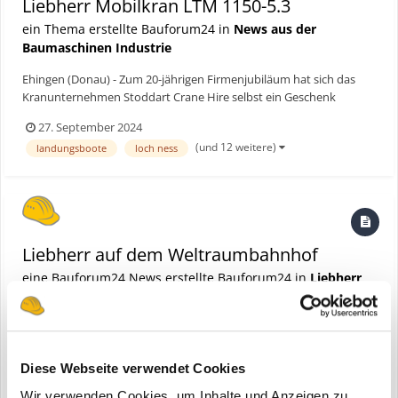
Liebherr Mobilkran LTM 1150-5.3
ein Thema erstellte Bauforum24 in
News aus der
Baumaschinen Industrie
Ehingen (Donau) - Zum 20-jährigen Firmenjubiläum hat sich das
Kranunternehmen Stoddart Crane Hire selbst ein Geschenk
gemacht: Pünktlich zu den Feierlichkeiten im Sommer nahm der
27. September 2024
schottische Krandienstleister einen neuen Liebherr-Mobilkran LTM
(und 12 weitere)
landungsboote
loch ness
1150-5.3 in Betrieb. Das familiengeführte Unternehmen –...
Liebherr auf dem Weltraumbahnhof
eine Bauforum24 News erstellte Bauforum24 in
Liebherr
Diese Webseite verwendet Cookies
Wir verwenden Cookies, um Inhalte und Anzeigen zu