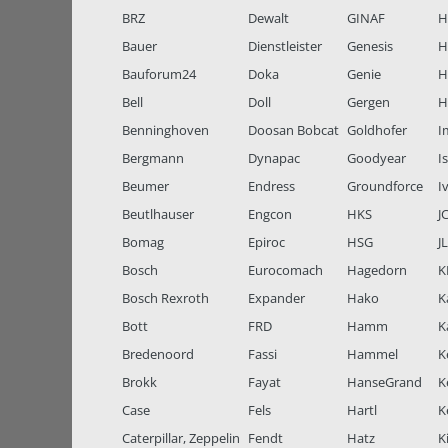
BRZ
Dewalt
GINAF
H
Bauer
Dienstleister
Genesis
H
Bauforum24
Doka
Genie
H
Bell
Doll
Gergen
H
Benninghoven
Doosan Bobcat
Goldhofer
I
Bergmann
Dynapac
Goodyear
I
Beumer
Endress
Groundforce
I
Beutlhauser
Engcon
HKS
J
Bomag
Epiroc
HSG
J
Bosch
Eurocomach
Hagedorn
K
Bosch Rexroth
Expander
Hako
K
Bott
FRD
Hamm
K
Bredenoord
Fassi
Hammel
K
Brokk
Fayat
HanseGrand
K
Case
Fels
Hartl
K
Caterpillar, Zeppelin
Fendt
Hatz
K