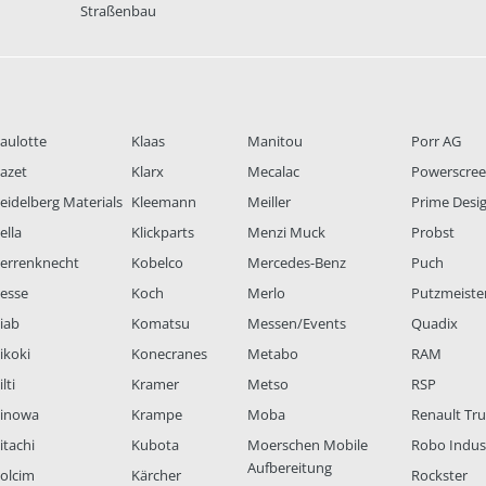
Straßenbau
aulotte
Klaas
Manitou
Porr AG
azet
Klarx
Mecalac
Powerscre
eidelberg Materials
Kleemann
Meiller
Prime Desi
ella
Klickparts
Menzi Muck
Probst
errenknecht
Kobelco
Mercedes-Benz
Puch
esse
Koch
Merlo
Putzmeiste
iab
Komatsu
Messen/Events
Quadix
ikoki
Konecranes
Metabo
RAM
lti
Kramer
Metso
RSP
inowa
Krampe
Moba
Renault Tr
itachi
Kubota
Moerschen Mobile
Robo Indus
Aufbereitung
olcim
Kärcher
Rockster