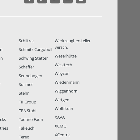
Schiltrac
Werkzeughersteller
versch.
en
Schmitz Cargobull
Weserhütte
gn
Schwing Stetter
Westtech
Schäffer
Weycor
Sennebogen
Wiedenmann
r
Soilmec
Wiggenhorn
Stehr
Wirtgen
TII Group
Wolffkran
TPA Stahl
XAVA
ucks
Tadano Faun
XCMG
tries
Takeuchi
XCentric
Terex