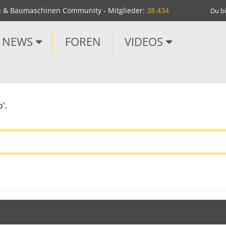
u & Baumaschinen Community - Mitglieder:
38.434
Du bi
NEWS
FOREN
VIDEOS
'.