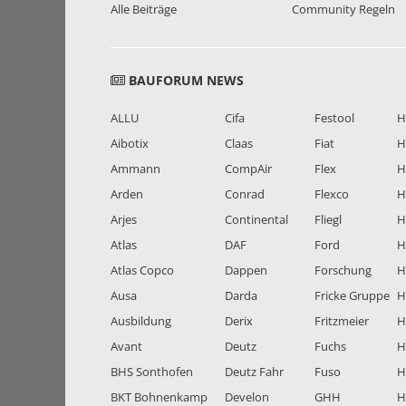
Alle Beiträge
Community Regeln
BAUFORUM NEWS
ALLU
Cifa
Festool
H
Aibotix
Claas
Fiat
H
Ammann
CompAir
Flex
H
Arden
Conrad
Flexco
H
Arjes
Continental
Fliegl
H
Atlas
DAF
Ford
H
Atlas Copco
Dappen
Forschung
H
Ausa
Darda
Fricke Gruppe
H
Ausbildung
Derix
Fritzmeier
Hi
Avant
Deutz
Fuchs
H
BHS Sonthofen
Deutz Fahr
Fuso
H
BKT Bohnenkamp
Develon
GHH
H