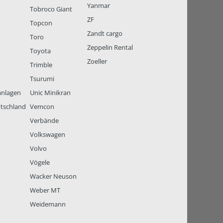
Yanmar
Tobroco Giant
ZF
Topcon
Zandt cargo
Toro
Zeppelin Rental
Toyota
Zoeller
Trimble
Tsurumi
anlagen
Unic Minikran
tschland
Vemcon
Verbände
Volkswagen
Volvo
Vögele
Wacker Neuson
Weber MT
Weidemann