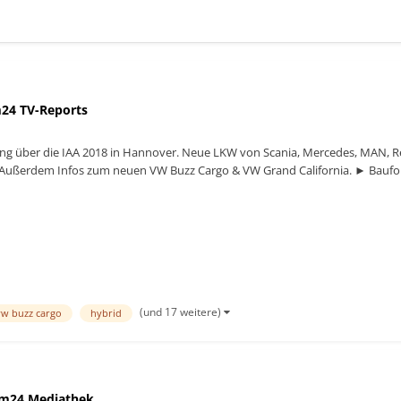
24 TV-Reports
g über die IAA 2018 in Hannover. Neue LKW von Scania, Mercedes, MAN, Ren
 Außerdem Infos zum neuen VW Buzz Cargo & VW Grand California. ► Bauf
(und 17 weitere)
vw buzz cargo
hybrid
m24 Mediathek