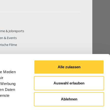
lme & Jobreports
en & Events
rische Filme
Alle zulassen
le Medien
THEMEN
81.272
BEITRÄGE GESAMT
842.686
ir
Auswahl erlauben
, Werbung
ren Daten
ienste
Ablehnen
© 2026 Bauforum24.biz