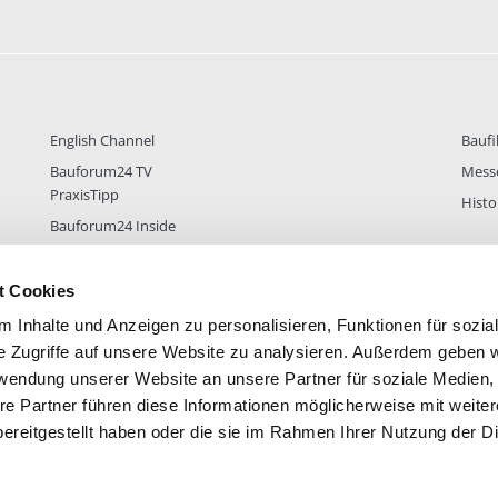
English Channel
Baufi
Bauforum24 TV
Mess
PraxisTipp
Histo
Bauforum24 Inside
t Cookies
 Inhalte und Anzeigen zu personalisieren, Funktionen für sozia
DER
38.434
FOREN STATISTIK
ALLE 
e Zugriffe auf unsere Website zu analysieren. Außerdem geben w
rwendung unserer Website an unsere Partner für soziale Medien
re Partner führen diese Informationen möglicherweise mit weite
ereitgestellt haben oder die sie im Rahmen Ihrer Nutzung der D