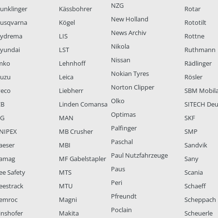
NZG
unklinger
Kässbohrer
Rotar
New Holland
usqvarna
Kögel
Rototilt
News Archiv
ydrema
LIS
Rottne
Nikola
yundai
LST
Ruthmann
Nissan
mko
Lehnhoff
Rädlinger
Nokian Tyres
suzu
Leica
Rösler
Norton Clipper
veco
Liebherr
SBM Mobil
Olko
CB
Linden Comansa
SITECH Deu
Optimas
LG
MAN
SKF
Palfinger
NIPEX
MB Crusher
SMP
Paschal
aeser
MBI
Sandvik
Paul Nutzfahrzeuge
amag
MF Gabelstapler
Sany
Paus
ee Safety
MTS
Scania
Peri
eestrack
MTU
Schaeff
Pfreundt
emroc
Magni
Scheppach
Poclain
inshofer
Makita
Scheuerle