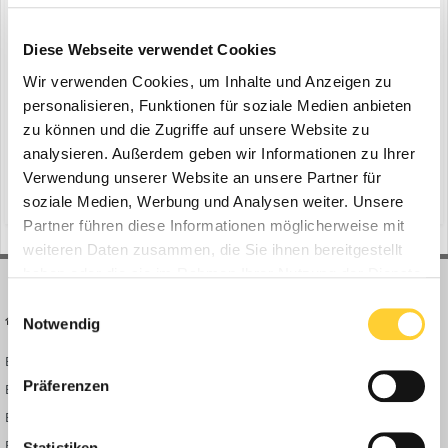
Cat & Zeppelin präsentieren Kettenbagger
Diese Webseite verwendet Cookies
ein Thema erstellte Bauforum24 in
News aus der
Baumaschinen Industrie
Wir verwenden Cookies, um Inhalte und Anzeigen zu
personalisieren, Funktionen für soziale Medien anbieten
Garching , 20.08.2020 - Caterpillar und Zeppelin stellen zwei neue
zu können und die Zugriffe auf unsere Website zu
Baggermodelle der nächsten Generation in der 13-Tonnen-Klasse
vor. Cat 313 und Cat 313 GC überzeugen mit mehr Leistung und
analysieren. Außerdem geben wir Informationen zu Ihrer
1
21. August 2020
Effizienz sowie mit niedrigeren Vorhalte- und Betriebskosten. Der
Verwendung unserer Website an unsere Partner für
neue Cat 313 bietet, laut Angaben des Herste...
(und 22 weitere)
smart-modus
cat 313f gc
soziale Medien, Werbung und Analysen weiter. Unsere
Partner führen diese Informationen möglicherweise mit
weiteren Daten zusammen, die Sie ihnen bereitgestellt
haben oder die sie im Rahmen Ihrer Nutzung der Dienste
gesammelt haben.
Einwilligungsauswahl
BAUFORUM24
FORUM LINKS
Notwendig
Bauforum24 News
Registrieren
Präferenzen
Bauforum24 TV
Anmelden
BF24 Mediathek
Passwort vergessen?
BF24 Fotostrecken
Neue Themen
Statistiken