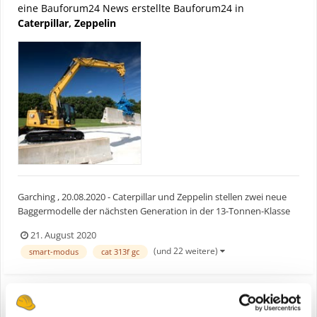
eine Bauforum24 News erstellte Bauforum24 in
Caterpillar, Zeppelin
Garching , 20.08.2020 - Caterpillar und Zeppelin stellen zwei neue
Baggermodelle der nächsten Generation in der 13-Tonnen-Klasse
vor. Cat 313 und Cat 313 GC überzeugen mit mehr Leistung und
21. August 2020
Effizienz sowie mit niedrigeren Vorhalte- und Betriebskosten. Der
(und 22 weitere)
smart-modus
cat 313f gc
neue Cat 313 bietet, laut Angaben des Herste...