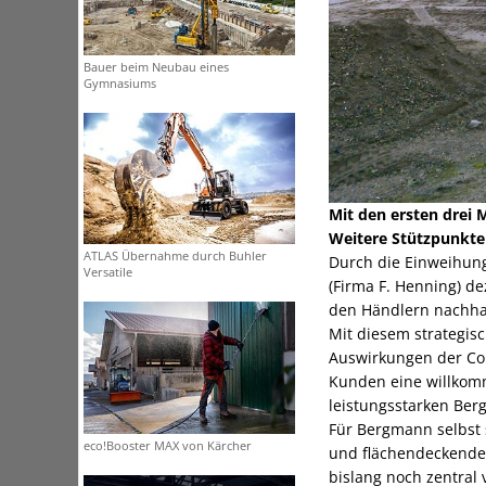
Bauer beim Neubau eines
Gymnasiums
Mit den ersten drei
Weitere Stützpunkte 
ATLAS Übernahme durch Buhler
Durch die Einweihung
Versatile
(Firma F. Henning) d
den Händlern nachhal
Mit diesem strategis
Auswirkungen der Coro
Kunden eine willkomm
leistungsstarken Be
Für Bergmann selbst s
eco!Booster MAX von Kärcher
und flächendeckende
bislang noch zentral