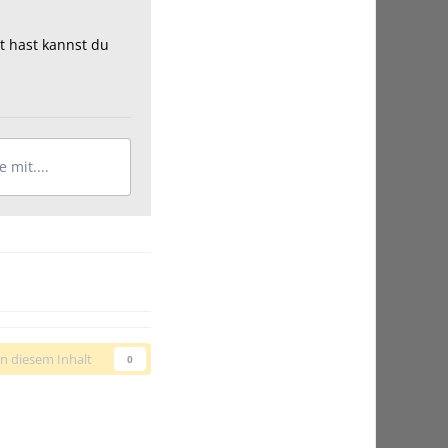
t hast kannst du
 mit....
n diesem Inhalt
0