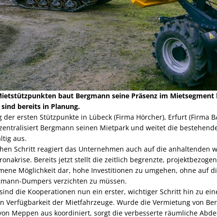
 Mietstützpunkten baut Bergmann seine Präsenz im Mietsegment 
sind bereits in Planung.
 der ersten Stützpunkte in Lübeck (Firma Hörcher), Erfurt (Firma
ezentralisiert Bergmann seinen Mietpark und weitet die bestehend
tig aus.
chen Schritt reagiert das Unternehmen auch auf die anhaltenden w
nakrise. Bereits jetzt stellt die zeitlich begrenzte, projektbezoge
ene Möglichkeit dar, hohe Investitionen zu umgehen, ohne auf di
rgmann-Dumpers verzichten zu müssen.
ind die Kooperationen nun ein erster, wichtiger Schritt hin zu ei
n Verfügbarkeit der Mietfahrzeuge. Wurde die Vermietung von 
 von Meppen aus koordiniert, sorgt die verbesserte räumliche Abde