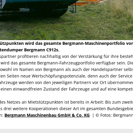
ützpunkten wird das gesamte Bergmann-Maschinenportfolio vor
ettendumper Bergmann C912s.
partner profitieren nachhaltig von der Verstärkung für ihre best
n wird das gesamte Bergmann-Fahrzeugportfolio verfügbar sein. Di
owohl im Namen von Bergmann als auch der Handelspartner selbst
den Seiten neue Wertschöpfungspotenziale, denn auch der Service
ahrzeuge werden von den jeweiligen Partnern vor Ort übernommen
 einen einwandfreien Zustand der Fahrzeuge und auf eine kompet
es Netzes an Mietstützpunkten ist bereits in Arbeit: Bis zum zwei
 drei weitere Kooperationen dieser Art im gesamten Bundesgebie
en:
Bergmann Maschinenbau GmbH & Co. KG
| © Fotos: Bergman