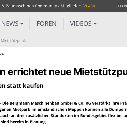
u & Baumaschinen Community - Mitglieder:
38.434
Du bi
NEWS
FOREN
VIDEOS
e Mietstützpunk
m24
 errichtet neue Mietstützp
n statt kaufen
1-
Die Bergmann Maschinenbau GmbH & Co. KG verstärkt ihre Prä
genen Mietpark im emsländischen Meppen können alle Dumperm
t auch an drei zusätzlichen Standorten im Bundesgebiet flexibel 
sind bereits in Planung.