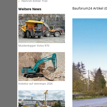
Heinrich Köhler Trier
Bauforum24 Artikel (
Weitere News
Muldenkipper Volvo R70
Kobelco auf steinexpo 2026