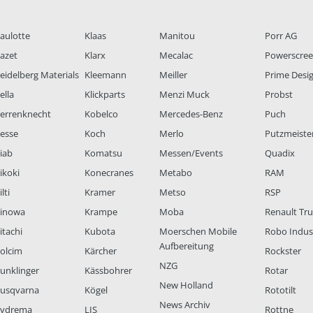
aulotte
Klaas
Manitou
Porr AG
azet
Klarx
Mecalac
Powerscre
eidelberg Materials
Kleemann
Meiller
Prime Desi
ella
Klickparts
Menzi Muck
Probst
errenknecht
Kobelco
Mercedes-Benz
Puch
esse
Koch
Merlo
Putzmeiste
iab
Komatsu
Messen/Events
Quadix
ikoki
Konecranes
Metabo
RAM
lti
Kramer
Metso
RSP
inowa
Krampe
Moba
Renault Tr
itachi
Kubota
Moerschen Mobile
Robo Indus
Aufbereitung
olcim
Kärcher
Rockster
NZG
unklinger
Kässbohrer
Rotar
New Holland
usqvarna
Kögel
Rototilt
News Archiv
ydrema
LIS
Rottne