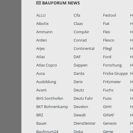
BAUFORUM NEWS
ALLU
Cifa
Festool
H
Aibotix
Claas
Fiat
H
Ammann
CompAir
Flex
H
Arden
Conrad
Flexco
H
Arjes
Continental
Fliegl
H
Atlas
DAF
Ford
H
Atlas Copco
Dappen
Forschung
H
Ausa
Darda
Fricke Gruppe
H
Ausbildung
Derix
Fritzmeier
Hi
Avant
Deutz
Fuchs
H
BHS Sonthofen
Deutz Fahr
Fuso
H
BKT Bohnenkamp
Develon
GHH
H
BRZ
Dewalt
GINAF
H
Bauer
Dienstleister
Genesis
H
Bauforum24
Doka
Genie
H