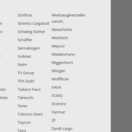
Schiltrac
Werkzeughersteller
versch.
en
Schmitz Cargobull
Weserhütte
gn
Schwing Stetter
Westtech
Schäffer
Weycor
Sennebogen
Wiedenmann
r
Soilmec
Wiggenhorn
Stehr
Wirtgen
TII Group
Wolffkran
TPA Stahl
XAVA
ucks
Tadano Faun
XCMG
tries
Takeuchi
XCentric
Terex
Yanmar
Tobroco Giant
ZF
Topcon
Zandt cargo
Toro