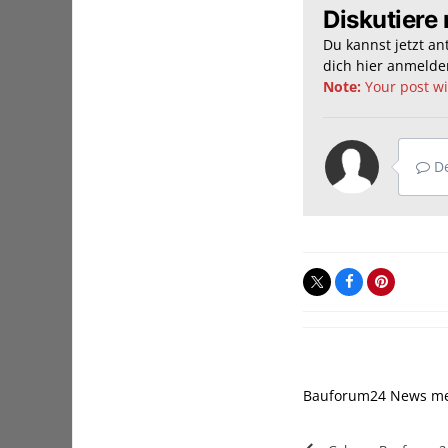
Diskutiere 
Du kannst jetzt a
dich hier
anmelde
Note:
Your post wil
De
Bauforum24 News m