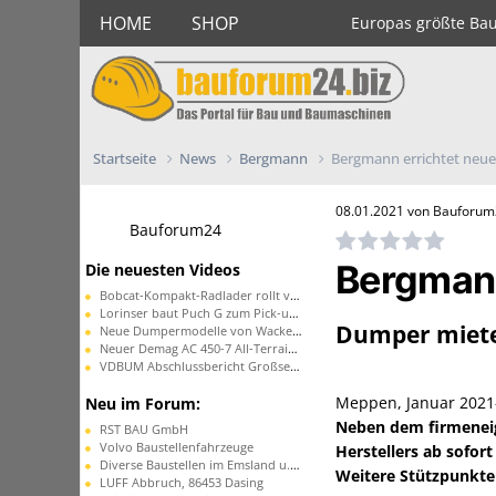
HOME
SHOP
Europas größte Ba
Startseite
News
Bergmann
Bergmann errichtet neu
08.01.2021 von Bauforu
Bauforum24
Bergmann
Die neuesten Videos
Bobcat-Kompakt-Radlader rollt vom Band
Lorinser baut Puch G zum Pick-up um
Dumper miete
Neue Dumpermodelle von Wacker Neuson
Neuer Demag AC 450-7 All-Terrain-Kran
VDBUM Abschlussbericht Großseminar
Meppen, Januar 202
Neu im Forum:
Neben dem firmenei
RST BAU GmbH
Volvo Baustellenfahrzeuge
Herstellers ab sofor
Diverse Baustellen im Emsland u. in Ostfriesland
Weitere Stützpunkte 
LUFF Abbruch, 86453 Dasing