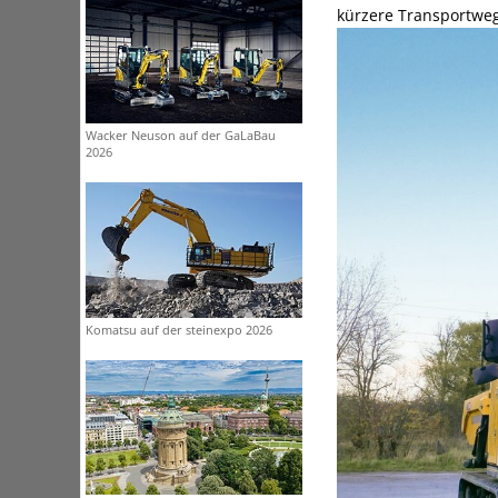
kürzere Transportwege
Wacker Neuson auf der GaLaBau
2026
Komatsu auf der steinexpo 2026