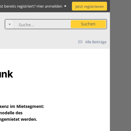
st bereits registriert? Hier anmelden
Jetzt registrieren
Suchen
Alle Beiträge
unk
senz im Mietsegment:
odelle des
angemietet werden.