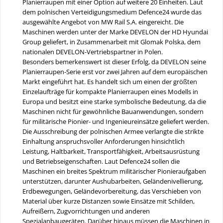
Planierraupen mit einer Option auf weitere 20 Einheiten. Laut
dem polnischen Verteidigungsmedium Defence24 wurde das
ausgewählte Angebot von MW Rail S.A. eingereicht. Die
Maschinen werden unter der Marke DEVELON der HD Hyundai
Group geliefert, in Zusammenarbeit mit Glomak Polska, dem
nationalen DEVELON-Vertriebspartner in Polen.
Besonders bemerkenswert ist dieser Erfolg, da DEVELON seine
Planierraupen-Serie erst vor zwei Jahren auf dem europäischen
Markt eingeführt hat. Es handelt sich um einen der größten
Einzelaufträge für kompakte Planierraupen eines Modells in
Europa und besitzt eine starke symbolische Bedeutung, da die
Maschinen nicht für gewöhnliche Bauanwendungen, sondern
für militärische Pionier- und Ingenieureinsätze geliefert werden.
Die Ausschreibung der polnischen Armee verlangte die strikte
Einhaltung anspruchsvoller Anforderungen hinsichtlich
Leistung, Haltbarkeit, Transportfähigkeit, Arbeitsausrüstung
und Betriebseigenschaften. Laut Defence24 sollen die
Maschinen ein breites Spektrum militärischer Pionieraufgaben
unterstützen, darunter Aushubarbeiten, Geländenivellierung,
Erdbewegungen, Geländevorbereitung, das Verschieben von
Material über kurze Distanzen sowie Einsätze mit Schilden,
Aufreißern, Zugvorrichtungen und anderen
Spezialanbaugeräten. Darüber hinaus müssen die Maschinen in