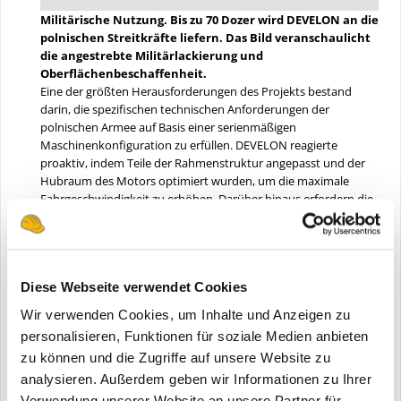
Militärische Nutzung. Bis zu 70 Dozer wird DEVELON an die
polnischen Streitkräfte liefern. Das Bild veranschaulicht
die angestrebte Militärlackierung und
Oberflächenbeschaffenheit.
Eine der größten Herausforderungen des Projekts bestand
darin, die spezifischen technischen Anforderungen der
polnischen Armee auf Basis einer serienmäßigen
Maschinenkonfiguration zu erfüllen. DEVELON reagierte
proaktiv, indem Teile der Rahmenstruktur angepasst und der
Hubraum des Motors optimiert wurden, um die maximale
Fahrgeschwindigkeit zu erhöhen. Darüber hinaus erfordern die
Maschinen militärspezifische Ausstattungen, einschließlich
einer Lackierung in Militärfarben, was das Projekt deutlich
komplexer macht als eine herkömmliche kommerzielle
Lieferung.
Diese Webseite verwendet Cookies
Eine weitere große Herausforderung stellte der Lieferzeitplan
dar. DEVELON plant, bis November 2026 insgesamt 50
Wir verwenden Cookies, um Inhalte und Anzeigen zu
Maschinen und – einschließlich der optionalen Menge – bis zu
personalisieren, Funktionen für soziale Medien anbieten
70 Maschinen zu liefern. Angesichts der erforderlichen
zu können und die Zugriffe auf unsere Website zu
Sonderkonfigurationen und der militärischen Lackierung setzt
die Einhaltung dieses Zeitplans eine enge Zusammenarbeit
analysieren. Außerdem geben wir Informationen zu Ihrer
zwischen den Bereichen Produktion, Entwicklung,
Verwendung unserer Website an unsere Partner für