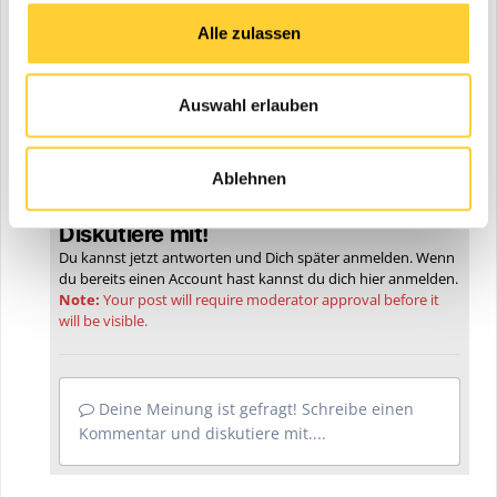
Lieferzeitplans mittels enger bereichsübergreifender
Zusammenarbeit seine Fähigkeit unter Beweis gestellt habe, ein
Alle zulassen
verlässlicher Partner nicht nur im Bereich der Baumaschinen,
sondern auch in den Sektoren öffentliche Beschaffung,
Verteidigung, Infrastrukturwiederaufbau und strategische
Auswahl erlauben
Ausrüstung zu sein.
Weitere Informationen:
Develon
| © Fotos: Develon
Ablehnen
Diskutiere mit!
Du kannst jetzt antworten und Dich später anmelden. Wenn
du bereits einen Account hast kannst du dich hier
anmelden
.
Note:
Your post will require moderator approval before it
will be visible.
Deine Meinung ist gefragt! Schreibe einen
Kommentar und diskutiere mit....