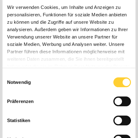
Diskutiere mit!
Du kannst jetzt antworten und Dich später anmelden. Wenn
Wir verwenden Cookies, um Inhalte und Anzeigen zu
du bereits einen Account hast kannst du dich hier
anmelden
.
personalisieren, Funktionen für soziale Medien anbieten
Note:
Your post will require moderator approval before it
zu können und die Zugriffe auf unsere Website zu
will be visible.
analysieren. Außerdem geben wir Informationen zu Ihrer
Verwendung unserer Website an unsere Partner für
soziale Medien, Werbung und Analysen weiter. Unsere
Deine Meinung ist gefragt! Schreibe einen
Partner führen diese Informationen möglicherweise mit
Kommentar und diskutiere mit....
weiteren Daten zusammen, die Sie ihnen bereitgestellt
haben oder die sie im Rahmen Ihrer Nutzung der Dienste
gesammelt haben.
Einwilligungsauswahl
Notwendig
Präferenzen
Statistiken
Bauforum24 News melden
Folgen diesem Inhalt
0