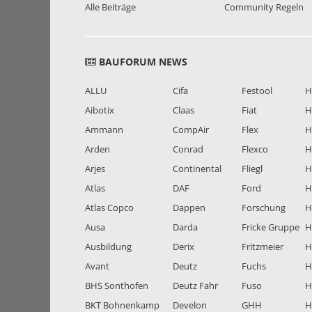
Alle Beiträge
Community Regeln
BAUFORUM NEWS
ALLU
Cifa
Festool
H
Aibotix
Claas
Fiat
H
Ammann
CompAir
Flex
H
Arden
Conrad
Flexco
H
Arjes
Continental
Fliegl
H
Atlas
DAF
Ford
H
Atlas Copco
Dappen
Forschung
H
Ausa
Darda
Fricke Gruppe
H
Ausbildung
Derix
Fritzmeier
Hi
Avant
Deutz
Fuchs
H
BHS Sonthofen
Deutz Fahr
Fuso
H
BKT Bohnenkamp
Develon
GHH
H