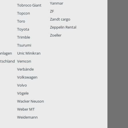
Yanmar
Tobroco Giant
ZF
Topcon
Zandt cargo
Toro
Zeppelin Rental
Toyota
Zoeller
Trimble
Tsurumi
anlagen
Unic Minikran
tschland
Vemcon
Verbände
Volkswagen
Volvo
Vögele
Wacker Neuson
Weber MT
Weidemann