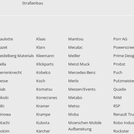
Straßenbau
aulotte
Klaas
Manitou
Porr AG
azet
Klarx
Mecalac
Powerscre
eidelberg Materials
Kleemann
Meiller
Prime Desi
ella
Klickparts
Menzi Muck
Probst
errenknecht
Kobelco
Mercedes-Benz
Puch
esse
Koch
Merlo
Putzmeiste
iab
Komatsu
Messen/Events
Quadix
ikoki
Konecranes
Metabo
RAM
lti
Kramer
Metso
RSP
inowa
Krampe
Moba
Renault Tr
itachi
Kubota
Moerschen Mobile
Robo Indus
Aufbereitung
olcim
Kärcher
Rockster