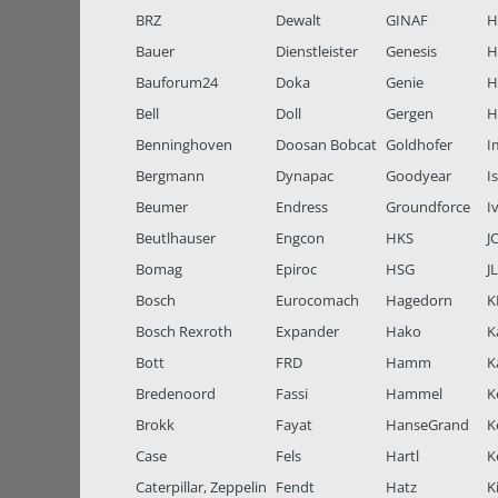
BRZ
Dewalt
GINAF
H
Bauer
Dienstleister
Genesis
H
Bauforum24
Doka
Genie
H
Bell
Doll
Gergen
H
Benninghoven
Doosan Bobcat
Goldhofer
I
Bergmann
Dynapac
Goodyear
I
Beumer
Endress
Groundforce
I
Beutlhauser
Engcon
HKS
J
Bomag
Epiroc
HSG
J
Bosch
Eurocomach
Hagedorn
K
Bosch Rexroth
Expander
Hako
K
Bott
FRD
Hamm
K
Bredenoord
Fassi
Hammel
K
Brokk
Fayat
HanseGrand
K
Case
Fels
Hartl
K
Caterpillar, Zeppelin
Fendt
Hatz
K