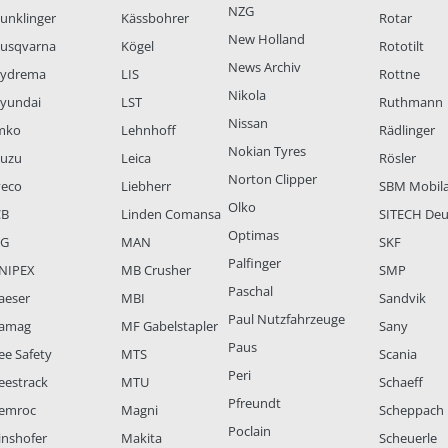
NZG
unklinger
Kässbohrer
Rotar
New Holland
usqvarna
Kögel
Rototilt
News Archiv
ydrema
LIS
Rottne
Nikola
yundai
LST
Ruthmann
Nissan
mko
Lehnhoff
Rädlinger
Nokian Tyres
suzu
Leica
Rösler
Norton Clipper
veco
Liebherr
SBM Mobil
Olko
CB
Linden Comansa
SITECH Deu
Optimas
LG
MAN
SKF
Palfinger
NIPEX
MB Crusher
SMP
Paschal
aeser
MBI
Sandvik
Paul Nutzfahrzeuge
amag
MF Gabelstapler
Sany
Paus
ee Safety
MTS
Scania
Peri
eestrack
MTU
Schaeff
Pfreundt
emroc
Magni
Scheppach
Poclain
inshofer
Makita
Scheuerle