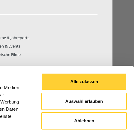
lme & Jobreports
en & Events
rische Filme
Alle zulassen
le Medien
THEMEN
81.271
BEITRÄGE GESAMT
842.700
ir
Auswahl erlauben
, Werbung
ren Daten
ienste
Ablehnen
© 2026 Bauforum24.biz