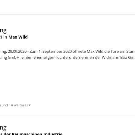
ing
4 in
Max Wild
ing, 28.09.2020 - Zum 1. September 2020 öffnete Max Wild die Tore am Stan
cling GmbH, einem ehemaligen Tochterunternehmen der Widmann Bau GmbH, 
fenzell bei Augsburg...
(und 14 weitere)
ing
s der Baumaschinen Industrie