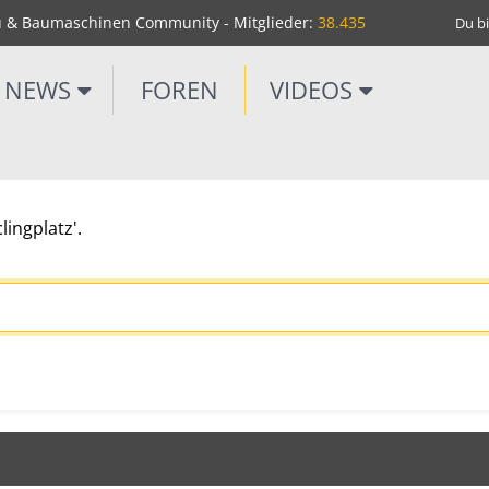
u & Baumaschinen Community - Mitglieder:
38.435
Du bi
NEWS
FOREN
VIDEOS
lingplatz'.