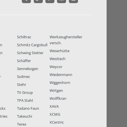
Schiltrac
Werkzeughersteller
versch.
en
Schmitz Cargobull
Weserhütte
gn
Schwing Stetter
Westtech
Schäffer
Weycor
Sennebogen
Wiedenmann
r
Soilmec
Wiggenhorn
Stehr
Wirtgen
TII Group
Wolffkran
TPA Stahl
XAVA
ucks
Tadano Faun
XCMG
tries
Takeuchi
XCentric
Terex