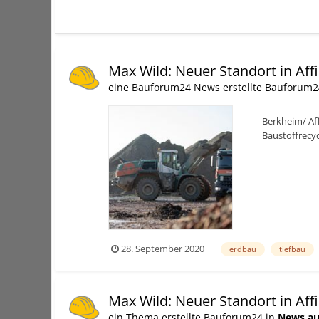
Max Wild: Neuer Standort in Aff
eine Bauforum24 News erstellte Bauforum2
Berkheim/ Aff
Baustoffrecy
in Affing-Pfaf
28. September 2020
erdbau
tiefbau
Max Wild: Neuer Standort in Aff
ein Thema erstellte Bauforum24 in
News au