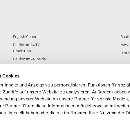
English Channel
Baufi
Bauforum24 TV
Mess
PraxisTipp
Histo
Bauforum24 Inside
t Cookies
 Inhalte und Anzeigen zu personalisieren, Funktionen für sozia
DER
38.435
FOREN STATISTIK
ALLE 
e Zugriffe auf unsere Website zu analysieren. Außerdem geben w
rwendung unserer Website an unsere Partner für soziale Medien
re Partner führen diese Informationen möglicherweise mit weite
ereitgestellt haben oder die sie im Rahmen Ihrer Nutzung der D