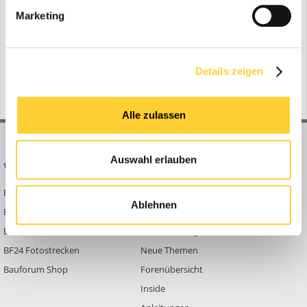
Marketing
Zur Themenübersicht
Gerade aktiv
0 Mitglieder
Details zeigen
No registered users viewing this page.
Alle zulassen
Auswahl erlauben
BAUFORUM24
FORUM LINKS
Bauforum24 News
Registrieren
Ablehnen
Bauforum24 TV
Anmelden
BF24 Mediathek
Passwort vergessen?
BF24 Fotostrecken
Neue Themen
Bauforum Shop
Forenübersicht
Inside