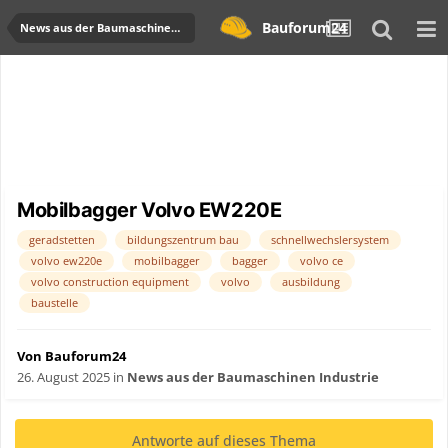
Bauforum24
News aus der Baumaschinen Industrie
Mobilbagger Volvo EW220E
geradstetten
bildungszentrum bau
schnellwechslersystem
volvo ew220e
mobilbagger
bagger
volvo ce
volvo construction equipment
volvo
ausbildung
baustelle
Von Bauforum24
26. August 2025
in
News aus der Baumaschinen Industrie
Antworte auf dieses Thema