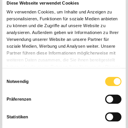
Diese Webseite verwendet Cookies
Wir verwenden Cookies, um Inhalte und Anzeigen zu
personalisieren, Funktionen für soziale Medien anbieten
zu können und die Zugriffe auf unsere Website zu
analysieren. Außerdem geben wir Informationen zu Ihrer
Diskutiere mit!
Verwendung unserer Website an unsere Partner für
Du kannst jetzt antworten und Dich später anmelden. Wenn du
soziale Medien, Werbung und Analysen weiter. Unsere
bereits einen Account hast kannst du dich hier
anmelden
.
Partner führen diese Informationen möglicherweise mit
Note:
Your post will require moderator approval before it will be
weiteren Daten zusammen, die Sie ihnen bereitgestellt
visible.
haben oder die sie im Rahmen Ihrer Nutzung der Dienste
gesammelt haben.
Einwilligungsauswahl
Notwendig
Antworte auf dieses Thema...
Präferenzen
Share
Folgen diesem Inhalt
0
Statistiken