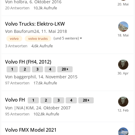
Von holbra,
6. Oktober 2016
20
Antworten
10,3k
Aufrufe
Volvo Trucks: Elektro-LKW
Von Bauforum24,
11. Mai 2018
(und 5 weitere)
volvo
volvo trucks
3
Antworten
4,6k
Aufrufe
Volvo FH (FH4, 2012)
1
2
3
4
20
Von baggerphil,
14. November 2015
97
Antworten
17,6k
Aufrufe
Volvo FH
1
2
3
4
20
Von |NiA|KiM,
24. Oktober 2007
95
Antworten
102,8k
Aufrufe
Volvo FMX Model 2021