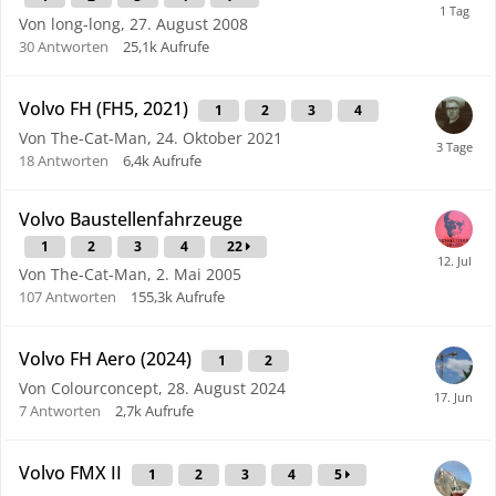
Von long-long,
27. August 2008
30
Antworten
25,1k
Aufrufe
Volvo FH (FH5, 2021)
1
2
3
4
Von The-Cat-Man,
24. Oktober 2021
18
Antworten
6,4k
Aufrufe
Volvo Baustellenfahrzeuge
1
2
3
4
22
Von The-Cat-Man,
2. Mai 2005
107
Antworten
155,3k
Aufrufe
Volvo FH Aero (2024)
1
2
Von Colourconcept,
28. August 2024
7
Antworten
2,7k
Aufrufe
Volvo FMX II
1
2
3
4
5