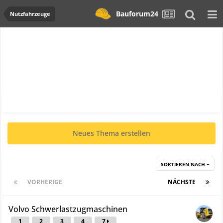
Bauforum24
Nutzfahrzeuge
Neues Thema erstellen
SORTIEREN NACH
VORHERIGE
Seite 1 von 5
NÄCHSTE
Volvo Schwerlastzugmaschinen
1
2
3
4
7