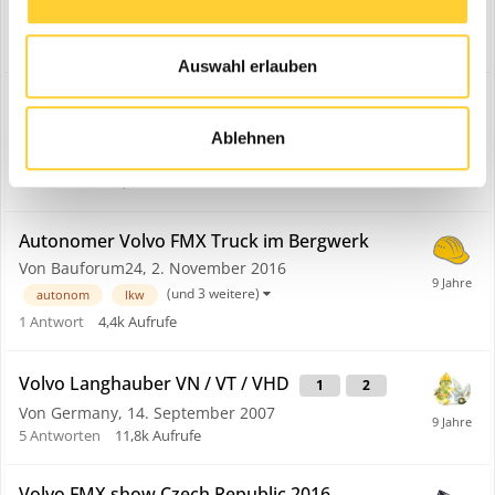
Von Tobi_Laatzen,
4. Februar 2011
5
Antworten
9,3k
Aufrufe
Auswahl erlauben
Volvo Trucks Hybrid Konzeptfahrzeug
Von Bauforum24,
6. März 2017
Ablehnen
(und 3 weitere)
volvo
volvo trucks
0
Antworten
3,9k
Aufrufe
Autonomer Volvo FMX Truck im Bergwerk
Von Bauforum24,
2. November 2016
(und 3 weitere)
autonom
lkw
1
Antwort
4,4k
Aufrufe
Volvo Langhauber VN / VT / VHD
1
2
Von Germany,
14. September 2007
5
Antworten
11,8k
Aufrufe
Volvo FMX show Czech Republic 2016