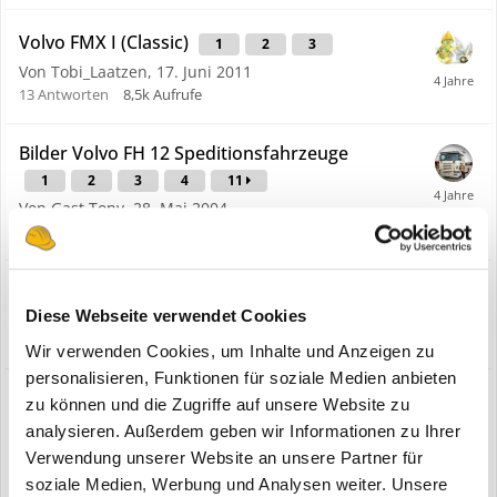
Volvo FMX I (Classic)
1
2
3
Von Tobi_Laatzen,
17. Juni 2011
13
Antworten
8,5k
Aufrufe
Bilder Volvo FH 12 Speditionsfahrzeuge
1
2
3
4
11
Von Gast Tony,
28. Mai 2004
51
Antworten
31,4k
Aufrufe
Alte Volvo Hauber Fahrzeuge
Von tomac,
8. Juli 2018
Diese Webseite verwendet Cookies
0
Antworten
4,6k
Aufrufe
Wir verwenden Cookies, um Inhalte und Anzeigen zu
personalisieren, Funktionen für soziale Medien anbieten
Volvo Trucks: Lkw aus zweiter Hand
zu können und die Zugriffe auf unsere Website zu
Von Bauforum24,
24. April 2018
analysieren. Außerdem geben wir Informationen zu Ihrer
volvo trucks finnland
gebrauchtfahrzeuggeschäft
Verwendung unserer Website an unsere Partner für
(und 6 weitere)
soziale Medien, Werbung und Analysen weiter. Unsere