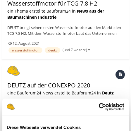
Wasserstoffmotor für TCG 7.8 H2
ein Thema erstellte Bauforum24 in
News aus der
Baumaschinen Industrie
DEUTZ bringt seinen ersten Wasserstoffmotor auf den Markt: den
TCG 7.8 H2. Mit dem Wasserstoffmotor baut das Unternehmen
sein Angebot an emissionsreduzierten und -freien Antrieben weiter
12. August 2021
aus: Der Motor erfüllt den von der EU vorgegebenen CO2-
(und 7 weitere)
wasserstoffmotor
deutz
Grenzwert für „Zero Emission“. Bauforum24 Artikel (...
DEUTZ auf der CONEXPO 2020
eine Bauforum24 News erstellte Bauforum24 in
Deutz
Diese Webseite verwendet Cookies