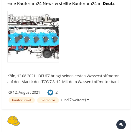
eine Bauforum24 News erstellte Bauforum24 in
Deutz
Köln, 12.08.2021 - DEUTZ bringt seinen ersten Wasserstoffmotor
auf den Markt: den TCG 7.8 H2. Mit dem Wasserstoffmotor baut
das Unternehmen sein Angebot an emissionsreduzierten und -
2
12. August 2021
freien Antrieben weiter aus: Der Motor erfüllt den von der EU
vorgegebenen CO2-Grenzwert für „Zero Emission“. Ba...
(und 7 weitere)
bauforum24
h2-motor