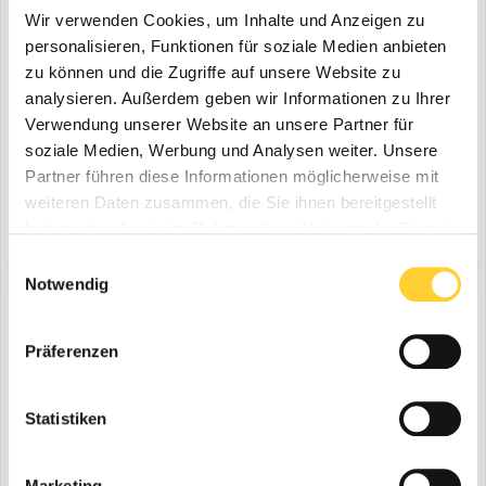
Wir verwenden Cookies, um Inhalte und Anzeigen zu
personalisieren, Funktionen für soziale Medien anbieten
zu können und die Zugriffe auf unsere Website zu
analysieren. Außerdem geben wir Informationen zu Ihrer
Las Vegas (USA), 10.03.2020 - DEUTZ zeigt vom 10. bis zum 14. März
Verwendung unserer Website an unsere Partner für
2020 auf der CONEXPO in Las Vegas seine neuesten Entwicklungen
soziale Medien, Werbung und Analysen weiter. Unsere
im Bereich nachhaltiger Off-Highway-Antriebe. Unter dem Motto
Partner führen diese Informationen möglicherweise mit
13. März 2020
„REVOLUTIONIZING POWER“ kombiniert der international
weiteren Daten zusammen, die Sie ihnen bereitgestellt
deutz advanced configurator
revolutionizing power
führende Motorenspezialist Diesel-, Gas-, Hybrid-, Elek...
haben oder die sie im Rahmen Ihrer Nutzung der Dienste
(und 20 weitere)
gesammelt haben.
Einwilligungsauswahl
Notwendig
Präferenzen
DEUTZ auf der CONEXPO 2020
ein Thema erstellte Bauforum24 in
News aus der
Baumaschinen Industrie
Statistiken
Las Vegas (USA), 10.03.2020 - DEUTZ zeigt vom 10. bis zum 14. März
2020 auf der CONEXPO in Las Vegas seine neuesten Entwicklungen
Marketing