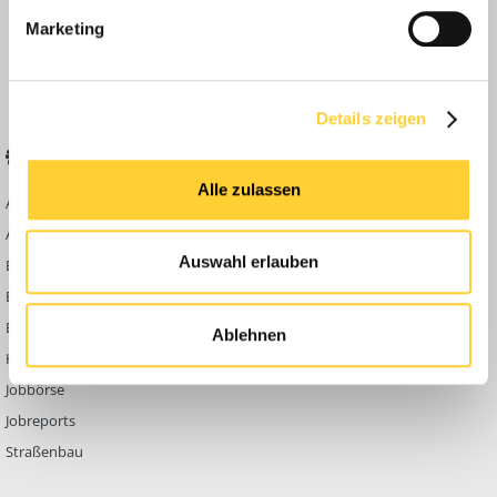
Anleitungen
Marketing
FAQ
Community Regeln
Details zeigen
BELIEBTE FOREN
KONTAKT
Alle zulassen
Abbruch
Werben auf
Bauforum24
Ausbildung & Beruf
Kontakt
Auswahl erlauben
Bau Allgemein
Impressum
Baumaschinen
Datenschutzerklärung
Berg- & Tagebau
Ablehnen
Hoch- & Tiefbau
Jobbörse
Jobreports
Straßenbau