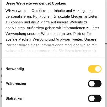
ein Thema erstellte Bauforum24 in
News aus der
Diese Webseite verwendet Cookies
Baumaschinen Industrie
Wir verwenden Cookies, um Inhalte und Anzeigen zu
Boppard, 11.02.2021 - Heiler setzt auf eine Sondermaschine von
personalisieren, Funktionen für soziale Medien anbieten
Bomag zum optimalen Andrücken der 200 cm breiten Grassoden.
zu können und die Zugriffe auf unsere Website zu
Bei der Verlegung von Rollrasen im Sportpark Illoshöhe kam die
analysieren. Außerdem geben wir Informationen zu Ihrer
(und 12 weitere)
12. Februar 2021
bauforum24
news
Maschine das erste Mal erfolgreich zum Einsatz. Die städtischen
Verwendung unserer Website an unsere Partner für
Sportflächen werden als Trainingsplätze vom Lizenz...
soziale Medien, Werbung und Analysen weiter. Unsere
Partner führen diese Informationen möglicherweise mit
weiteren Daten zusammen, die Sie ihnen bereitgestellt
haben oder die sie im Rahmen Ihrer Nutzung der Dienste
BAUFORUM24
FORUM LINKS
gesammelt haben.
Einwilligungsauswahl
Notwendig
Bauforum24 News
Registrieren
Bauforum24 TV
Anmelden
BF24 Mediathek
Passwort vergessen?
Präferenzen
BF24 Fotostrecken
Neue Themen
Bauforum Shop
Forenübersicht
Statistiken
Inside