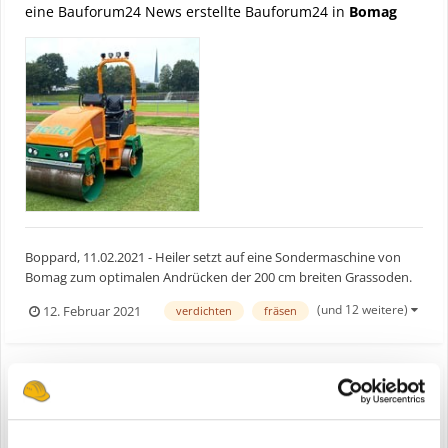
eine Bauforum24 News erstellte Bauforum24 in
Bomag
Boppard, 11.02.2021 - Heiler setzt auf eine Sondermaschine von
Bomag zum optimalen Andrücken der 200 cm breiten Grassoden.
Bei der Verlegung von Rollrasen im Sportpark Illoshöhe kam die
(und 12 weitere)
12. Februar 2021
verdichten
fräsen
Maschine das erste Mal erfolgreich zum Einsatz. Die städtischen
Sportflächen werden als Trainingsplätze vom Lizenz...
Bomag Tandemwalze BW 120 AD-5