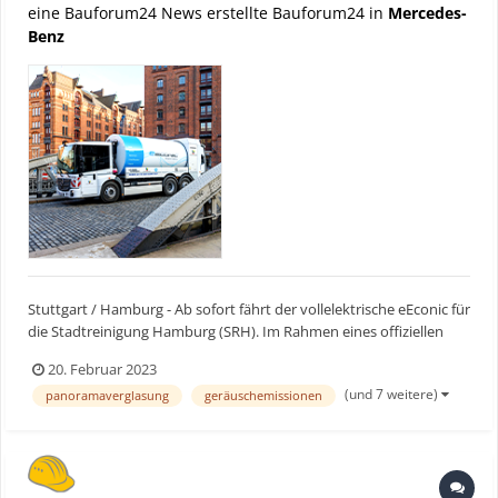
eine Bauforum24 News erstellte Bauforum24 in
Mercedes-
Benz
Stuttgart / Hamburg - Ab sofort fährt der vollelektrische eEconic für
die Stadtreinigung Hamburg (SRH). Im Rahmen eines offiziellen
Pressetermins überreichte Umweltstaatsrat Michael Pollmann den
20. Februar 2023
Schlüssel gemeinsam mit SRHGeschäftsführer Professor Dr.
(und 7 weitere)
panoramaverglasung
geräuschemissionen
Rüdiger Siechau und Franziska Cusumano, Leiterin...