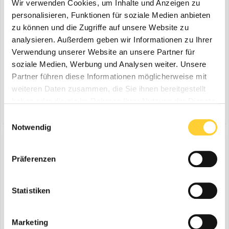
Wir verwenden Cookies, um Inhalte und Anzeigen zu
personalisieren, Funktionen für soziale Medien anbieten
zu können und die Zugriffe auf unsere Website zu
analysieren. Außerdem geben wir Informationen zu Ihrer
Verwendung unserer Website an unsere Partner für
soziale Medien, Werbung und Analysen weiter. Unsere
Baienfurt / Ravensburg, 03.08.2022 - Gemacht für die schwere
Partner führen diese Informationen möglicherweise mit
Arbeit in Steinbrüchen, im Kieswerk oder im Recycling ist der
Hitachi ZW310-7 die erste Wahl für Rückverladung und
weiteren Daten zusammen, die Sie ihnen bereitgestellt
3. August 2022
1 Kommentar
Beschickung. In der neuen Serie 7 hat Hitachi nochmals vieles
haben oder die sie im Rahmen Ihrer Nutzung der Dienste
(und 7 weitere)
coreum
panoramaverglasung
optimiert – vor allem bei den Assistenzfunktionen. Baufor...
gesammelt haben.
Einwilligungsauswahl
Notwendig
Präferenzen
Hitachi-Radlader ZW310-7
ein Thema erstellte Bauforum24 in
News aus der
Statistiken
Baumaschinen Industrie
Baienfurt / Ravensburg, 03.08.2022 - Gemacht für die schwere
Arbeit in Steinbrüchen, im Kieswerk oder im Recycling ist der
Marketing