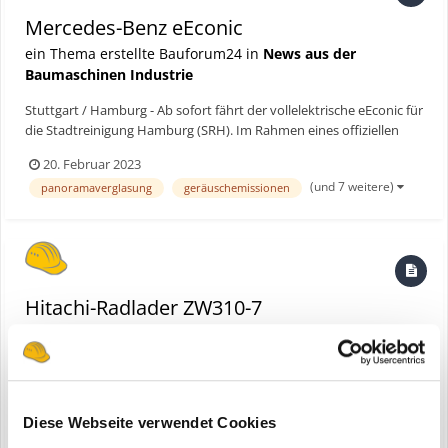
Mercedes-Benz eEconic
ein Thema erstellte Bauforum24 in
News aus der
Baumaschinen Industrie
Stuttgart / Hamburg - Ab sofort fährt der vollelektrische eEconic für
die Stadtreinigung Hamburg (SRH). Im Rahmen eines offiziellen
Pressetermins überreichte Umweltstaatsrat Michael Pollmann den
20. Februar 2023
Schlüssel gemeinsam mit SRHGeschäftsführer Professor Dr.
(und 7 weitere)
panoramaverglasung
geräuschemissionen
Rüdiger Siechau und Franziska Cusumano, Leiterin...
Hitachi-Radlader ZW310-7
eine Bauforum24 News erstellte Bauforum24 in
Hitachi
Diese Webseite verwendet Cookies