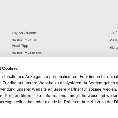
English Channel
Baufi
Bauforum24 TV
Mess
PraxisTipp
Histo
Bauforum24 Inside
t Cookies
 Inhalte und Anzeigen zu personalisieren, Funktionen für sozia
DER
38.431
FOREN STATISTIK
ALLE 
e Zugriffe auf unsere Website zu analysieren. Außerdem geben w
rwendung unserer Website an unsere Partner für soziale Medien
re Partner führen diese Informationen möglicherweise mit weite
ereitgestellt haben oder die sie im Rahmen Ihrer Nutzung der D