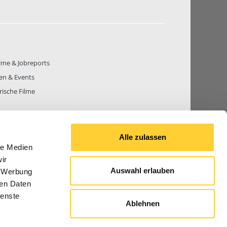
lme & Jobreports
en & Events
rische Filme
Alle zulassen
le Medien
THEMEN
81.268
BEITRÄGE GESAMT
842.644
ir
Auswahl erlauben
, Werbung
ren Daten
ienste
Ablehnen
© 2026 Bauforum24.biz