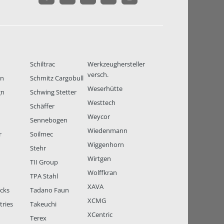
Schiltrac
Werkzeughersteller
versch.
en
Schmitz Cargobull
Weserhütte
gn
Schwing Stetter
Westtech
Schäffer
Weycor
Sennebogen
Wiedenmann
r
Soilmec
Wiggenhorn
Stehr
Wirtgen
TII Group
Wolffkran
TPA Stahl
XAVA
ucks
Tadano Faun
XCMG
tries
Takeuchi
XCentric
Terex