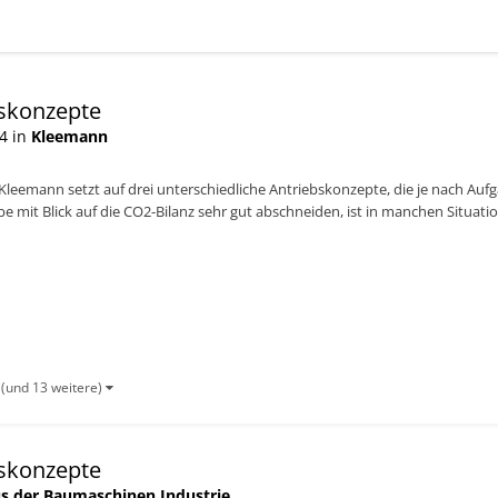
bskonzepte
4 in
Kleemann
Kleemann setzt auf drei unterschiedliche Antriebskonzepte, die je nach Au
be mit Blick auf die CO2-Bilanz sehr gut abschneiden, ist in manchen Situati
...
(und 13 weitere)
bskonzepte
s der Baumaschinen Industrie