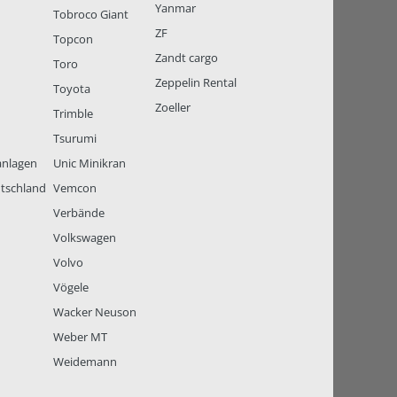
Yanmar
Tobroco Giant
ZF
Topcon
Zandt cargo
Toro
Zeppelin Rental
Toyota
Zoeller
Trimble
Tsurumi
anlagen
Unic Minikran
tschland
Vemcon
Verbände
Volkswagen
Volvo
Vögele
Wacker Neuson
Weber MT
Weidemann