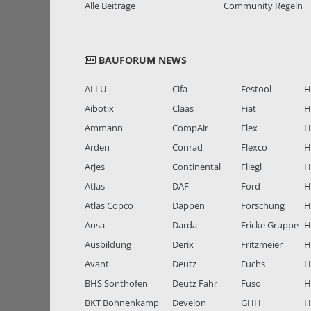
Alle Beiträge
Community Regeln
BAUFORUM NEWS
ALLU
Cifa
Festool
H
Aibotix
Claas
Fiat
H
Ammann
CompAir
Flex
H
Arden
Conrad
Flexco
H
Arjes
Continental
Fliegl
H
Atlas
DAF
Ford
H
Atlas Copco
Dappen
Forschung
H
Ausa
Darda
Fricke Gruppe
H
Ausbildung
Derix
Fritzmeier
Hi
Avant
Deutz
Fuchs
H
BHS Sonthofen
Deutz Fahr
Fuso
H
BKT Bohnenkamp
Develon
GHH
H