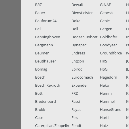
BRZ
Dewalt
GINAF
H
Bauer
Dienstleister
Genesis
H
Bauforum24
Doka
Genie
H
Bell
Doll
Gergen
H
Benninghoven
Doosan Bobcat
Goldhofer
I
Bergmann
Dynapac
Goodyear
I
Beumer
Endress
Groundforce
I
Beutlhauser
Engcon
HKS
J
Bomag
Epiroc
HSG
J
Bosch
Eurocomach
Hagedorn
K
Bosch Rexroth
Expander
Hako
K
Bott
FRD
Hamm
K
Bredenoord
Fassi
Hammel
K
Brokk
Fayat
HanseGrand
K
Case
Fels
Hartl
K
Caterpillar, Zeppelin
Fendt
Hatz
K