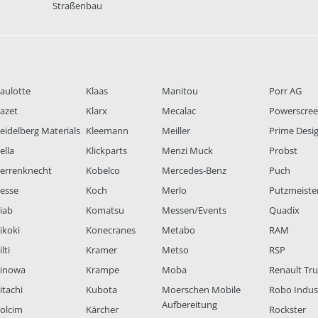
Straßenbau
aulotte
Klaas
Manitou
Porr AG
azet
Klarx
Mecalac
Powerscre
eidelberg Materials
Kleemann
Meiller
Prime Desi
ella
Klickparts
Menzi Muck
Probst
errenknecht
Kobelco
Mercedes-Benz
Puch
esse
Koch
Merlo
Putzmeiste
iab
Komatsu
Messen/Events
Quadix
ikoki
Konecranes
Metabo
RAM
lti
Kramer
Metso
RSP
inowa
Krampe
Moba
Renault Tr
itachi
Kubota
Moerschen Mobile
Robo Indus
Aufbereitung
olcim
Kärcher
Rockster