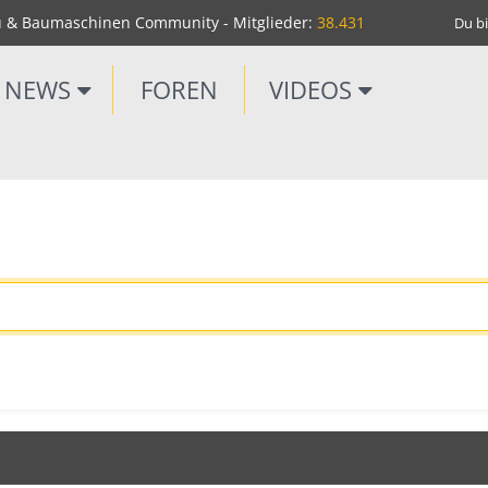
u & Baumaschinen Community - Mitglieder:
38.431
Du bi
NEWS
FOREN
VIDEOS