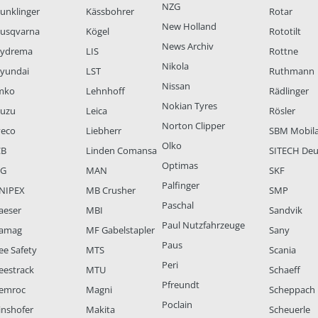
NZG
unklinger
Kässbohrer
Rotar
New Holland
usqvarna
Kögel
Rototilt
News Archiv
ydrema
LIS
Rottne
Nikola
yundai
LST
Ruthmann
Nissan
mko
Lehnhoff
Rädlinger
Nokian Tyres
suzu
Leica
Rösler
Norton Clipper
veco
Liebherr
SBM Mobil
Olko
CB
Linden Comansa
SITECH Deu
Optimas
LG
MAN
SKF
Palfinger
NIPEX
MB Crusher
SMP
Paschal
aeser
MBI
Sandvik
Paul Nutzfahrzeuge
amag
MF Gabelstapler
Sany
Paus
ee Safety
MTS
Scania
Peri
eestrack
MTU
Schaeff
Pfreundt
emroc
Magni
Scheppach
Poclain
inshofer
Makita
Scheuerle