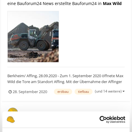
eine Bauforum24 News erstellte Bauforum24 in
Max Wild
Berkheim/ Affing, 28.09.2020 - Zum 1. September 2020 öffnete Max
Wild die Tore am Standort Affing. Mit der Übernahme der Affinger
Baustoffrecycling GmbH, einem ehemaligen Tochterunternehmen
(und 14 weitere)
28. September 2020
erdbau
tiefbau
der Widmann Bau GmbH, etabliert sich Max Wild mit einer neuen
Niederlassung in Affing-Pfaffenzell bei Augsburg...
Max Wild: Neuer Standort in Affing