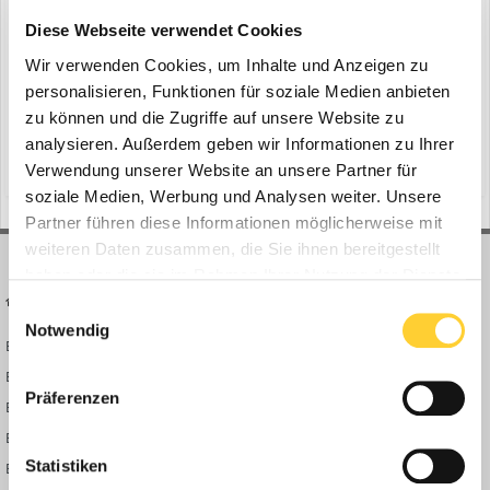
ein Thema erstellte Bauforum24 in
News aus der
Diese Webseite verwendet Cookies
Baumaschinen Industrie
Wir verwenden Cookies, um Inhalte und Anzeigen zu
Berkheim/ Affing, 28.09.2020 - Zum 1. September 2020 öffnete Max
personalisieren, Funktionen für soziale Medien anbieten
Wild die Tore am Standort Affing. Mit der Übernahme der Affinger
Baustoffrecycling GmbH, einem ehemaligen Tochterunternehmen
zu können und die Zugriffe auf unsere Website zu
1
28. September 2020
der Widmann Bau GmbH, etabliert sich Max Wild mit einer neuen
analysieren. Außerdem geben wir Informationen zu Ihrer
Niederlassung in Affing-Pfaffenzell bei Augsburg...
(und 14 weitere)
erdbau
tiefbau
Verwendung unserer Website an unsere Partner für
soziale Medien, Werbung und Analysen weiter. Unsere
Partner führen diese Informationen möglicherweise mit
weiteren Daten zusammen, die Sie ihnen bereitgestellt
haben oder die sie im Rahmen Ihrer Nutzung der Dienste
BAUFORUM24
FORUM LINKS
gesammelt haben.
Einwilligungsauswahl
Notwendig
Bauforum24 News
Registrieren
Bauforum24 TV
Anmelden
Präferenzen
BF24 Mediathek
Passwort vergessen?
BF24 Fotostrecken
Neue Themen
Statistiken
Bauforum Shop
Forenübersicht