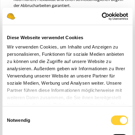
der Abbrucharbeiten garantiert.
Einfache und sichere Integration
Beim innovativen Hubmodus handelt es sich um eine
Maschinensoftware, die speziell für das kontrollierte Handling
von Ausrüstungskomponenten entwickelt wurde. Die Software
Diese Webseite verwendet Cookies
steuert den Hydraulikdruck und die Motordrehzahl, um die
Wir verwenden Cookies, um Inhalte und Anzeigen zu
Bewegungsgeschwindigkeit der Maschine während des
Hubvorgangs zu regeln und so für eine optimale Sicherheit zu
personalisieren, Funktionen für soziale Medien anbieten
sorgen. Zudem machen visuelle Warnhinweise umstehende
zu können und die Zugriffe auf unsere Website zu
Personen auf den laufenden Hubvorgang aufmerksam.
analysieren. Außerdem geben wir Informationen zu Ihrer
Verwendung unserer Website an unsere Partner für
soziale Medien, Werbung und Analysen weiter. Unsere
Partner führen diese Informationen möglicherweise mit
weiteren Daten zusammen, die Sie ihnen bereitgestellt
haben oder die sie im Rahmen Ihrer Nutzung der Dienste
gesammelt haben.
Einwilligungsauswahl
Notwendig