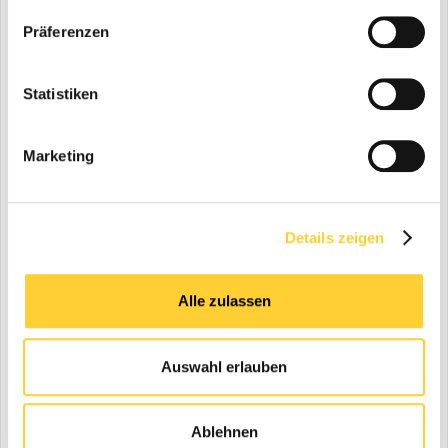
Einfacher Transport erleichtert Einstieg ins
Lohnbrechgeschäft
Präferenzen
Inklusive Siebbox und Rückführband wiegt der Rockster R700S
nur 22,8 Tonnen und kann ohne Transportgenehmigung
problemlos mit Alakonas eigenem Tieflader transportiert
Statistiken
werden. Dies schafft große Flexibilität, besonders in Bezug auf
ihre Zukunftspläne, in das Lohnbrechgeschäft einzusteigen.
Zudem spart es ihnen Zeit und Geld. „Wir können so viele Arten
Marketing
von Materialien zerkleinern. Innerhalb von 4 Tagen während
der Schulung in diesem Sommer haben wir Asphalt, Korallen,
Beton und Basalt gebrochen. Es gibt so viele Möglichkeiten für
diverse Kunden wie Bauunternehmen, Privatpersonen und
Details zeigen
natürlich Kommunen. Man würde vielleicht meinen, dass die
Menschen auf einer Insel proaktiv in der Erforschung,
Erprobung und Verwendung von recyceltem Material sind, aber
Alle zulassen
sie zögern, etwas Neues zu probieren. Es muss mehr
vorangetrieben werden und die Bevölkerung muss verstehen,
dass dies die Zukunft ist. Insbesondere im Baugewerbe, wo wir
Auswahl erlauben
so viele natürliche Ressourcen einsparen könnten, müssen
mehr Recyclingprodukte eingesetzt werden“, ist Arist
überzeugt.
Ablehnen