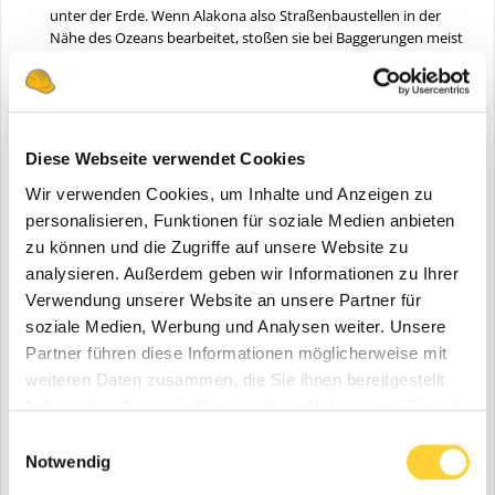
unter der Erde. Wenn Alakona also Straßenbaustellen in der
Nähe des Ozeans bearbeitet, stoßen sie bei Baggerungen meist
auf Korallengestein. Ohne Siebsystem wird auf 0/72mm
gebrochen, dieses Endprodukt wird hauptsächlich für die
Landschaftsgestaltung verwendet. „Wir verwenden hierzu
gerne das Rückführband des Siebsystems als Haldenband, um
eine weitere Fraktion zu erhalten. Speziell bei der Verarbeitung
Diese Webseite verwendet Cookies
von Korallen lassen wir häufig ein 46/72mm Grobaggregat vom
Haldenband und das feinere 0/46mm Korn vom Sandband
Wir verwenden Cookies, um Inhalte und Anzeigen zu
laufen. Korallen sind eher hartes Gestein mit hoher Dichte. Das
personalisieren, Funktionen für soziale Medien anbieten
zerkleinerte Material enthält weniger Feinanteile als der
zu können und die Zugriffe auf unsere Website zu
zerkleinerte Asphalt. Wir können es als Unterbau für Haus- oder
analysieren. Außerdem geben wir Informationen zu Ihrer
Betonwege verwenden“, so Arist.
Verwendung unserer Website an unsere Partner für
soziale Medien, Werbung und Analysen weiter. Unsere
Partner führen diese Informationen möglicherweise mit
weiteren Daten zusammen, die Sie ihnen bereitgestellt
haben oder die sie im Rahmen Ihrer Nutzung der Dienste
gesammelt haben.
Einwilligungsauswahl
Notwendig