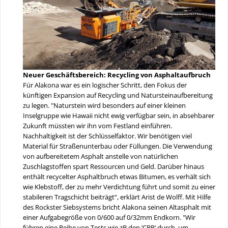
Neuer Geschäftsbereich: Recycling von Asphaltaufbruch
Für Alakona war es ein logischer Schritt, den Fokus der
künftigen Expansion auf Recycling und Natursteinaufbereitung
zu legen. "Naturstein wird besonders auf einer kleinen
Inselgruppe wie Hawaii nicht ewig verfügbar sein, in absehbarer
Zukunft müssten wir ihn vom Festland einführen.
Nachhaltigkeit ist der Schlüsselfaktor. Wir benötigen viel
Material für Straßenunterbau oder Füllungen. Die Verwendung
von aufbereitetem Asphalt anstelle von natürlichen
Zuschlagstoffen spart Ressourcen und Geld. Darüber hinaus
enthält recycelter Asphaltbruch etwas Bitumen, es verhält sich
wie Klebstoff, der zu mehr Verdichtung führt und somit zu einer
stabileren Tragschicht beiträgt“, erklärt Arist de Wolff. Mit Hilfe
des Rockster Siebsystems bricht Alakona seinen Altasphalt mit
einer Aufgabegröße von 0/600 auf 0/32mm Endkorn. "Wir
führen eine Reihe von Tests wie zB den ‘CBR‘ durch, um