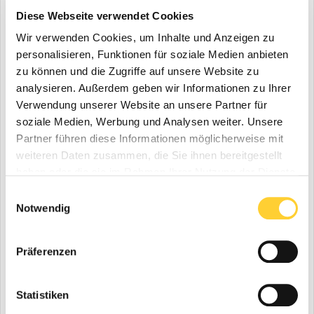
und Anbaugerät, um den steigenden Belastungen im täglichen
Diese Webseite verwendet Cookies
Einsatz Rechnung zu tragen.
Wir verwenden Cookies, um Inhalte und Anzeigen zu
Weitere Informationen:
Lehnhoff Hartstahl
| ©
personalisieren, Funktionen für soziale Medien anbieten
Fotos: Lehnhoff
zu können und die Zugriffe auf unsere Website zu
analysieren. Außerdem geben wir Informationen zu Ihrer
Verwendung unserer Website an unsere Partner für
SirDigger
2.853
soziale Medien, Werbung und Analysen weiter. Unsere
Geschrieben
30. Juni
Partner führen diese Informationen möglicherweise mit
Das SW durch hydraulikdruck Spielfrei gehalten werden...
weiteren Daten zusammen, die Sie ihnen bereitgestellt
ist jetzt an sich nichts neues...
haben oder die sie im Rahmen Ihrer Nutzung der Dienste
gesammelt haben.
Einwilligungsauswahl
Notwendig
Zitieren
Präferenzen
MAXI100
167
Geschrieben
30. Juni
Statistiken
Was spricht gegen die mechanische Verriegelung mit
Federkraft ?