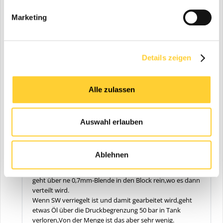
Woher nimmt der SW den Druck ? Läuft das was gegen
Marketing
ein DBV und erzeugt Wärme, verbraucht unnötig Diesel ?
Komme ich da früh auf die Baustelle und der SW ist
offen, weil ohne Hydraulikdruck ?
Details zeigen
Zitieren
Alle zulassen
schnädderle
597
Geschrieben
1. Juli
(bearbeitet)
Auswahl erlauben
Beim Lehnhoff-System kommt ein Umschaltventil mit
getrennter Druckbegrenzung rein.
Öffnen wird auf 50 bar eingestellt und schliessen auf 150
Ablehnen
bar.
Das Öl wird aus einer Pumpenleitung abgezweigt und
geht über ne 0,7mm-Blende in den Block rein,wo es dann
verteilt wird.
Wenn SW verriegelt ist und damit gearbeitet wird,geht
etwas Öl über die Druckbegrenzung 50 bar in Tank
verloren,Von der Menge ist das aber sehr wenig.