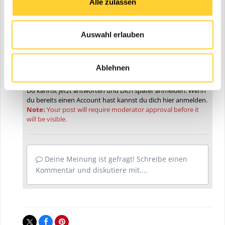
Alle zulassen
seiner Kombination aus hoher Motorleistung, überzeugender
Hub- und Grableistungen und großer Standfestigkeit auf
engstem Raum.“
Auswahl erlauben
Weitere Informationen:
Kobelco Construction Machinery
Europe B.V.
| © Fotos: Kobelco
Ablehnen
Diskutiere mit!
Du kannst jetzt antworten und Dich später anmelden. Wenn
du bereits einen Account hast kannst du dich hier
anmelden
.
Note:
Your post will require moderator approval before it
will be visible.
Deine Meinung ist gefragt! Schreibe einen
Kommentar und diskutiere mit....