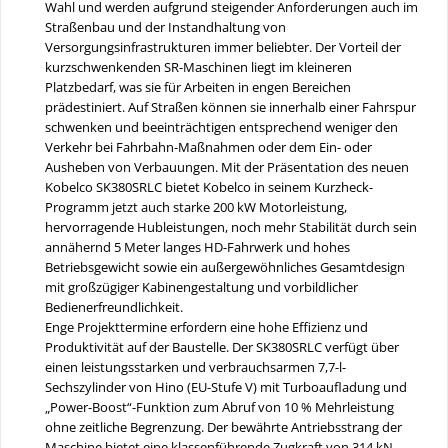
Wahl und werden aufgrund steigender Anforderungen auch im
Straßenbau und der Instandhaltung von
Versorgungsinfrastrukturen immer beliebter. Der Vorteil der
kurzschwenkenden SR-Maschinen liegt im kleineren
Platzbedarf, was sie für Arbeiten in engen Bereichen
prädestiniert. Auf Straßen können sie innerhalb einer Fahrspur
schwenken und beeinträchtigen entsprechend weniger den
Verkehr bei Fahrbahn-Maßnahmen oder dem Ein- oder
Ausheben von Verbauungen. Mit der Präsentation des neuen
Kobelco SK380SRLC bietet Kobelco in seinem Kurzheck-
Programm jetzt auch starke 200 kW Motorleistung,
hervorragende Hubleistungen, noch mehr Stabilität durch sein
annähernd 5 Meter langes HD-Fahrwerk und hohes
Betriebsgewicht sowie ein außergewöhnliches Gesamtdesign
mit großzügiger Kabinengestaltung und vorbildlicher
Bedienerfreundlichkeit.
Enge Projekttermine erfordern eine hohe Effizienz und
Produktivität auf der Baustelle. Der SK380SRLC verfügt über
einen leistungsstarken und verbrauchsarmen 7,7-l-
Sechszylinder von Hino (EU-Stufe V) mit Turboaufladung und
„Power-Boost“-Funktion zum Abruf von 10 % Mehrleistung
ohne zeitliche Begrenzung. Der bewährte Antriebsstrang der
Maschine bietet eine klassenführende Zugkraft von 314 kN