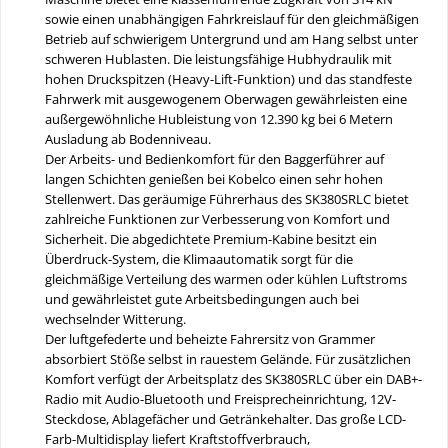
sowie einen unabhängigen Fahrkreislauf für den gleichmäßigen
Betrieb auf schwierigem Untergrund und am Hang selbst unter
schweren Hublasten. Die leistungsfähige Hubhydraulik mit
hohen Druckspitzen (Heavy-Lift-Funktion) und das standfeste
Fahrwerk mit ausgewogenem Oberwagen gewährleisten eine
außergewöhnliche Hubleistung von 12.390 kg bei 6 Metern
Ausladung ab Bodenniveau.
Der Arbeits- und Bedienkomfort für den Baggerführer auf
langen Schichten genießen bei Kobelco einen sehr hohen
Stellenwert. Das geräumige Führerhaus des SK380SRLC bietet
zahlreiche Funktionen zur Verbesserung von Komfort und
Sicherheit. Die abgedichtete Premium-Kabine besitzt ein
Überdruck-System, die Klimaautomatik sorgt für die
gleichmäßige Verteilung des warmen oder kühlen Luftstroms
und gewährleistet gute Arbeitsbedingungen auch bei
wechselnder Witterung.
Der luftgefederte und beheizte Fahrersitz von Grammer
absorbiert Stöße selbst in rauestem Gelände. Für zusätzlichen
Komfort verfügt der Arbeitsplatz des SK380SRLC über ein DAB+-
Radio mit Audio-Bluetooth und Freisprecheinrichtung, 12V-
Steckdose, Ablagefächer und Getränkehalter. Das große LCD-
Farb-Multidisplay liefert Kraftstoffverbrauch,