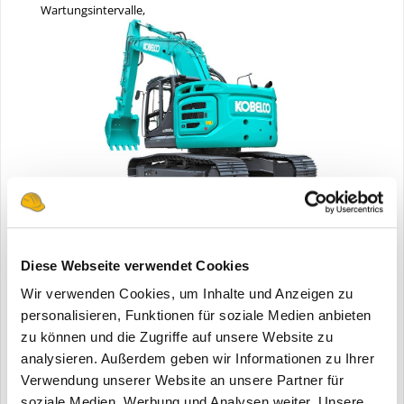
Wartungsintervalle,
Mit dem neuen SK380SRLC will Kobelco Maßstäbe im
schweren Kurzheck- Segment setzen. Optional ist der 38-
Tonner auch mit Verstellausleger erhältlich.
Grabmodus und andere wichtige Informationen auf einen Blick.
Diese Webseite verwendet Cookies
Bis zu zwanzig Anbaugeräte-Voreinstellungen lassen sich über
Wir verwenden Cookies, um Inhalte und Anzeigen zu
den Monitor auswählen – per Fingerdruck stellt die
Anbauhydraulik automatisch den richtigen Druck und die
personalisieren, Funktionen für soziale Medien anbieten
Ölmenge für das gewählte Anbaugerät ein. Ebenso leicht lässt
zu können und die Zugriffe auf unsere Website zu
sich der Druckablass für einen einfachen und sauberen Wechsel
analysieren. Außerdem geben wir Informationen zu Ihrer
der Schlauchkupplungen aktivieren.
Verwendung unserer Website an unsere Partner für
Der innovative hochklappbare FOPS-Schutz nach Stufe II ist
soziale Medien, Werbung und Analysen weiter. Unsere