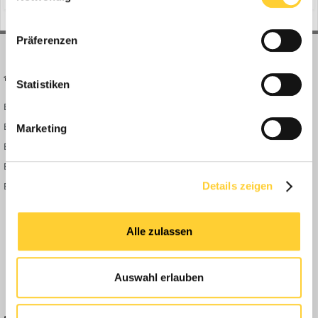
wir vor wenigen Wochen an unseren Kunden au...
Präferenzen
BAUFORUM24
FORUM LINKS
Statistiken
Bauforum24 News
Registrieren
Bauforum24 TV
Anmelden
Marketing
BF24 Mediathek
Passwort vergessen?
BF24 Fotostrecken
Neue Themen
Bauforum Shop
Forenübersicht
Details zeigen
Inside
Anleitungen
Alle zulassen
FAQ
Community Regeln
Auswahl erlauben