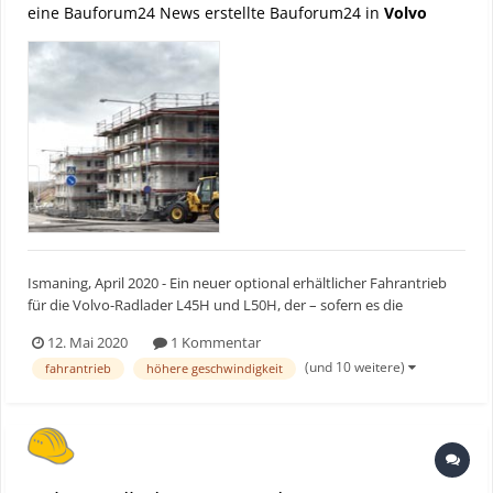
eine Bauforum24 News erstellte Bauforum24 in
Volvo
Ismaning, April 2020 - Ein neuer optional erhältlicher Fahrantrieb
für die Volvo-Radlader L45H und L50H, der – sofern es die
Bedingungen erlauben – Geschwindigkeiten von bis zu 50
12. Mai 2020
1 Kommentar
Kilometern pro Stunde ermöglicht, erhöht die Produktivität der
(und 10 weitere)
fahrantrieb
höhere geschwindigkeit
Maschinen buchstäblich auf die Schnelle. Bauforum24...