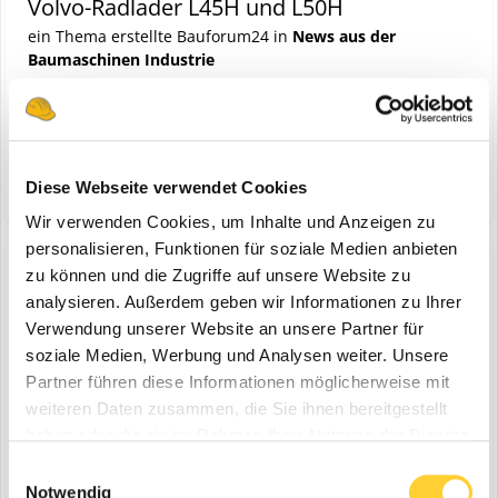
Volvo-Radlader L45H und L50H
ein Thema erstellte Bauforum24 in
News aus der
Baumaschinen Industrie
Ismaning, April 2020 - Ein neuer optional erhältlicher Fahrantrieb
für die Volvo-Radlader L45H und L50H, der – sofern es die
Bedingungen erlauben – Geschwindigkeiten von bis zu 50
12. Mai 2020
1 Antwort
Kilometern pro Stunde ermöglicht, erhöht die Produktivität der
(und 10 weitere)
fahrantrieb
höhere geschwindigkeit
Diese Webseite verwendet Cookies
Maschinen buchstäblich auf die Schnelle. Bauforum24...
Wir verwenden Cookies, um Inhalte und Anzeigen zu
personalisieren, Funktionen für soziale Medien anbieten
zu können und die Zugriffe auf unsere Website zu
analysieren. Außerdem geben wir Informationen zu Ihrer
Volvo Radlader mit AHK &
Verwendung unserer Website an unsere Partner für
Druckluftbremsanlage
soziale Medien, Werbung und Analysen weiter. Unsere
ein Thema erstellte Oliver SWB in
Volvo
Partner führen diese Informationen möglicherweise mit
weiteren Daten zusammen, die Sie ihnen bereitgestellt
Hallo zusammen, in den vergangenen Jahren haben wir viele Volvo
haben oder die sie im Rahmen Ihrer Nutzung der Dienste
Radlader mit Anhängezugvorrichtung und Druckluftbremsanalge
ausgerüstet. In diesem Thema wollen wir Euch einige der
gesammelt haben.
Einwilligungsauswahl
(und 4 weitere)
2
3. Mai 2020
volvo
swecon
Maschinen vorstellen. Den Anfang machen wir mit dem L45H den
Notwendig