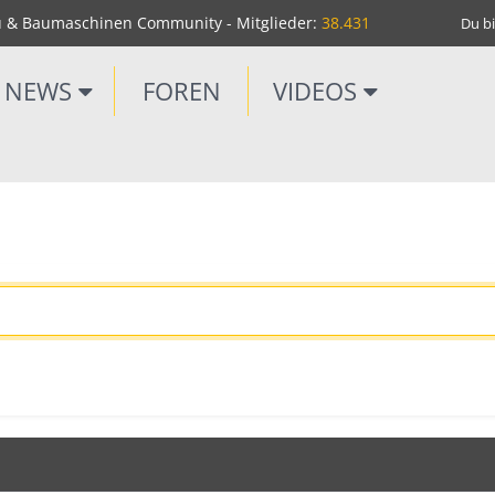
u & Baumaschinen Community - Mitglieder:
38.431
Du bi
NEWS
FOREN
VIDEOS