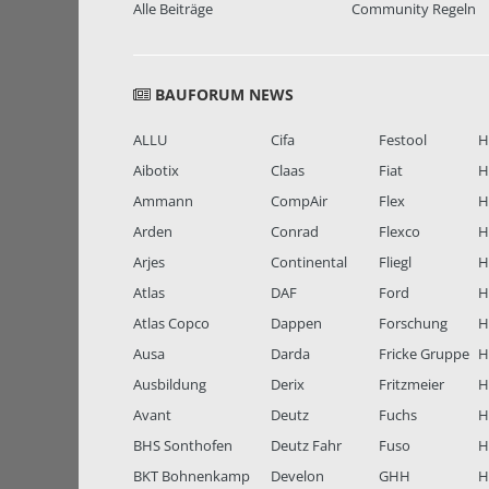
Alle Beiträge
Community Regeln
BAUFORUM NEWS
ALLU
Cifa
Festool
H
Aibotix
Claas
Fiat
H
Ammann
CompAir
Flex
H
Arden
Conrad
Flexco
H
Arjes
Continental
Fliegl
H
Atlas
DAF
Ford
H
Atlas Copco
Dappen
Forschung
H
Ausa
Darda
Fricke Gruppe
H
Ausbildung
Derix
Fritzmeier
Hi
Avant
Deutz
Fuchs
H
BHS Sonthofen
Deutz Fahr
Fuso
H
BKT Bohnenkamp
Develon
GHH
H