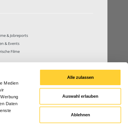
lme & Jobreports
en & Events
rische Filme
Alle zulassen
le Medien
THEMEN
81.269
BEITRÄGE GESAMT
842.654
ir
Auswahl erlauben
, Werbung
ren Daten
ienste
Ablehnen
© 2026 Bauforum24.biz