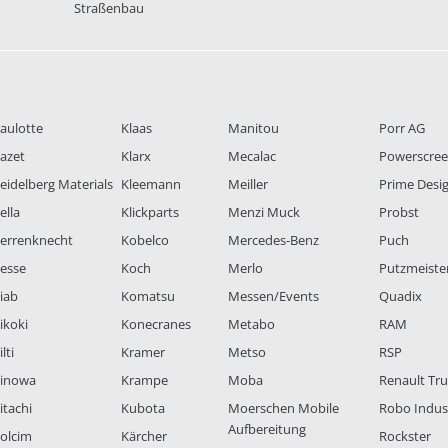
Straßenbau
aulotte
Klaas
Manitou
Porr AG
azet
Klarx
Mecalac
Powerscre
eidelberg Materials
Kleemann
Meiller
Prime Desi
ella
Klickparts
Menzi Muck
Probst
errenknecht
Kobelco
Mercedes-Benz
Puch
esse
Koch
Merlo
Putzmeiste
iab
Komatsu
Messen/Events
Quadix
ikoki
Konecranes
Metabo
RAM
lti
Kramer
Metso
RSP
inowa
Krampe
Moba
Renault Tr
itachi
Kubota
Moerschen Mobile
Robo Indus
Aufbereitung
olcim
Kärcher
Rockster