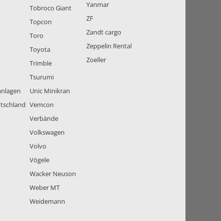
Yanmar
Tobroco Giant
ZF
Topcon
Zandt cargo
Toro
Zeppelin Rental
Toyota
Zoeller
Trimble
Tsurumi
anlagen
Unic Minikran
tschland
Vemcon
Verbände
Volkswagen
Volvo
Vögele
Wacker Neuson
Weber MT
Weidemann