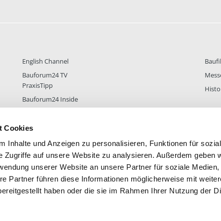
English Channel
Baufi
Bauforum24 TV
Mess
PraxisTipp
Histo
Bauforum24 Inside
t Cookies
 Inhalte und Anzeigen zu personalisieren, Funktionen für sozia
DER
38.431
FOREN STATISTIK
ALLE 
e Zugriffe auf unsere Website zu analysieren. Außerdem geben w
rwendung unserer Website an unsere Partner für soziale Medien
re Partner führen diese Informationen möglicherweise mit weite
ereitgestellt haben oder die sie im Rahmen Ihrer Nutzung der D