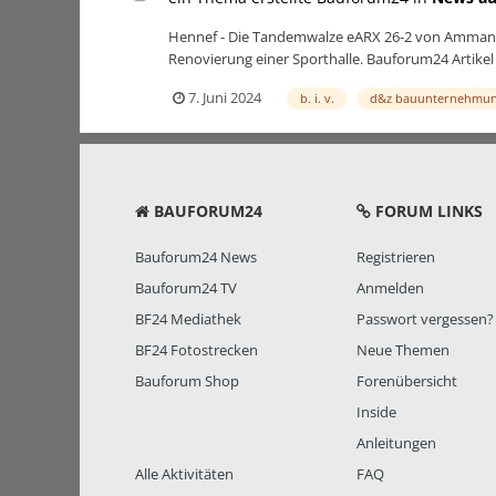
Hennef - Die Tandemwalze eARX 26-2 von Ammann wal
Renovierung einer Sporthalle. Bauforum24 Artikel
7. Juni 2024
b. i. v.
d&z bauunternehmu
BAUFORUM24
FORUM LINKS
Bauforum24 News
Registrieren
Bauforum24 TV
Anmelden
BF24 Mediathek
Passwort vergessen?
BF24 Fotostrecken
Neue Themen
Bauforum Shop
Forenübersicht
Inside
Anleitungen
Alle Aktivitäten
FAQ