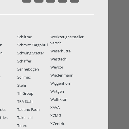
Schiltrac
Werkzeughersteller
versch.
en
Schmitz Cargobull
Weserhütte
gn
Schwing Stetter
Westtech
Schäffer
Weycor
Sennebogen
Wiedenmann
r
Soilmec
Wiggenhorn
Stehr
Wirtgen
TII Group
Wolffkran
TPA Stahl
XAVA
ucks
Tadano Faun
XCMG
tries
Takeuchi
XCentric
Terex