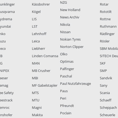
NZG
unklinger
Kässbohrer
Rotar
New Holland
usqvarna
Kögel
Rototilt
News Archiv
ydrema
LIS
Rottne
Nikola
yundai
LST
Ruthmann
Nissan
mko
Lehnhoff
Rädlinger
Nokian Tyres
suzu
Leica
Rösler
Norton Clipper
veco
Liebherr
SBM Mobil
Olko
CB
Linden Comansa
SITECH Deu
Optimas
LG
MAN
SKF
Palfinger
NIPEX
MB Crusher
SMP
Paschal
aeser
MBI
Sandvik
Paul Nutzfahrzeuge
amag
MF Gabelstapler
Sany
Paus
ee Safety
MTS
Scania
Peri
eestrack
MTU
Schaeff
Pfreundt
emroc
Magni
Scheppach
Poclain
inshofer
Makita
Scheuerle