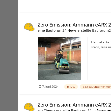
Zero Emission: Ammann eARX 2
eine Bauforum24 News erstellte Bauforum2
Hennef - Die 
stetig, leise
7. Juni 2024
b. i. v.
d&z bauunternehmu
Zero Emission: Ammann eARX 2
ein Thema erstellte Bauforum24 in
News au