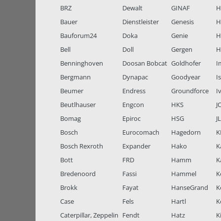
BRZ
Dewalt
GINAF
H
Bauer
Dienstleister
Genesis
H
Bauforum24
Doka
Genie
H
Bell
Doll
Gergen
H
Benninghoven
Doosan Bobcat
Goldhofer
I
Bergmann
Dynapac
Goodyear
I
Beumer
Endress
Groundforce
I
Beutlhauser
Engcon
HKS
J
Bomag
Epiroc
HSG
J
Bosch
Eurocomach
Hagedorn
K
Bosch Rexroth
Expander
Hako
K
Bott
FRD
Hamm
K
Bredenoord
Fassi
Hammel
K
Brokk
Fayat
HanseGrand
K
Case
Fels
Hartl
K
Caterpillar, Zeppelin
Fendt
Hatz
K