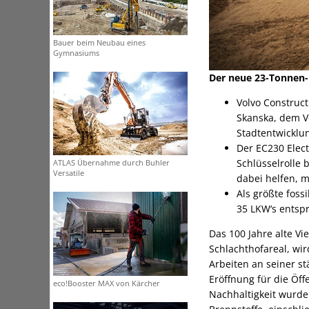
Bauer beim Neubau eines
Gymnasiums
Der neue 23-Tonnen-
Volvo Construc
Skanska, dem V
Stadtentwicklu
Der EC230 Elect
Schlüsselrolle 
ATLAS Übernahme durch Buhler
Versatile
dabei helfen, 
Als größte foss
35 LKW‘s entspr
Das 100 Jahre alte V
Schlachthofareal, wi
Arbeiten an seiner s
Eröffnung für die Öf
eco!Booster MAX von Kärcher
Nachhaltigkeit wurde 