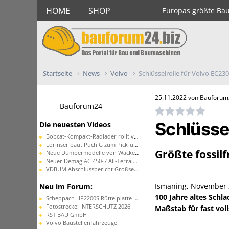
HOME
SHOP
Europas größte Ba
Startseite
News
Volvo
Schlüsselrolle für Volvo EC230 
25.11.2022 von Bauforu
Bauforum24
Schlüssel
Die neuesten Videos
Bobcat-Kompakt-Radlader rollt vom Band
Lorinser baut Puch G zum Pick-up um
Größte fossil
Neue Dumpermodelle von Wacker Neuson
Neuer Demag AC 450-7 All-Terrain-Kran
VDBUM Abschlussbericht Großseminar
Ismaning, November 
Neu im Forum:
100 Jahre altes Sch
Scheppach HP2200S Rüttelplatte ohne Funktion
Fotostrecke: INTERSCHUTZ 2026
Maßstab für fast voll
RST BAU GmbH
Volvo Baustellenfahrzeuge