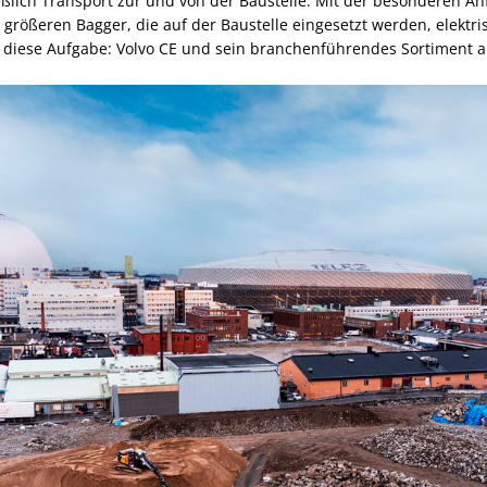
ießlich Transport zur und von der Baustelle. Mit der besonderen A
größeren Bagger, die auf der Baustelle eingesetzt werden, elektris
r diese Aufgabe: Volvo CE und sein branchenführendes Sortiment a