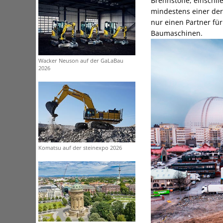
Brennstoffe, einschl
mindestens einer der 
nur einen Partner fü
Baumaschinen.
Wacker Neuson auf der GaLaBau
2026
Komatsu auf der steinexpo 2026