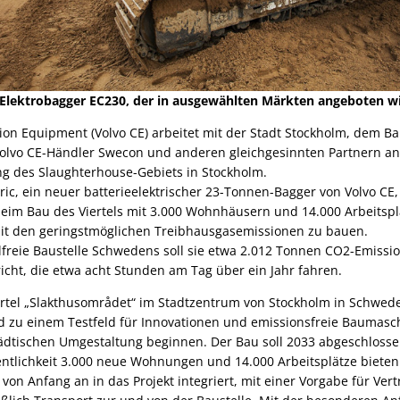
Elektrobagger EC230, der in ausgewählten Märkten angeboten w
tion Equipment (Volvo CE) arbeitet mit der Stadt Stockholm, dem
olvo CE-Händler Swecon und anderen gleichgesinnten Partnern a
ng des Slaughterhouse-Gebiets in Stockholm.
ric, ein neuer batterieelektrischer 23-Tonnen-Bagger von Volvo CE,
beim Bau des Viertels mit 3.000 Wohnhäusern und 14.000 Arbeitspl
mit den geringstmöglichen Treibhausgasemissionen zu bauen.
ilfreie Baustelle Schwedens soll sie etwa 2.012 Tonnen CO2-Emiss
icht, die etwa acht Stunden am Tag über ein Jahr fahren.
iertel „Slakthusområdet“ im Stadtzentrum von Stockholm in Schwed
rd zu einem Testfeld für Innovationen und emissionsfreie Baumasc
tädtischen Umgestaltung beginnen. Der Bau soll 2033 abgeschloss
fentlichkeit 3.000 neue Wohnungen und 14.000 Arbeitsplätze bieten
von Anfang an in das Projekt integriert, mit einer Vorgabe für Vert