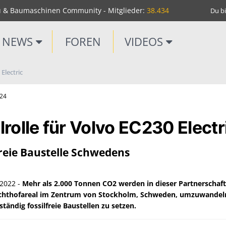
u & Baumaschinen Community - Mitglieder:
38.434
Du bi
NEWS
FOREN
VIDEOS
Electric
m24
rolle für Volvo EC230 Electr
freie Baustelle Schwedens
2022 -
Mehr als 2.000 Tonnen CO2 werden in dieser Partnerschaft
lachthofareal im Zentrum von Stockholm, Schweden, umzuwandel
ständig fossilfreie Baustellen zu setzen.