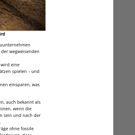
ird
 Bauunternehmen
n der wegweisenden
 wird eine
ätzen spielen – und
ionen einsparen, was
en, auch bekannt als
hinen, wenn die
en sein und nach der
.
räge ohne fossile