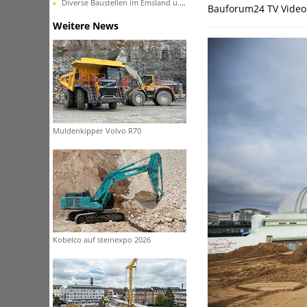
Diverse Baustellen im Emsland u. in Ostfriesland
Bauforum24 TV Video 
Weitere News
Muldenkipper Volvo R70
Kobelco auf steinexpo 2026