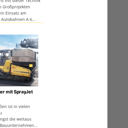
ms mit dieser Technik
n Großprojekten
ein Einsatz am
 Autobahnen A 6...
er mit SprayJet
en ist in vielen
zu
gst die weitaus
 Bauunternehmen...