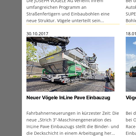
Die JOSEPH VÖGELE AG verleiht ihrem
Bei 
umfangreichen Programm an
Auto
Straßenfertigern und Einbaubohlen eine
SUPER
neue Struktur. Vögele unterteilt sein...
Bohle
30.10.2017
18.0
Neuer Vögele InLine Pave Einbauzug
Vöge
Fahrbahnerneuerungen in kürzester Zeit: Die
Bei 
neue „Strich 3“-Maschinengeneration des
bei 
InLine Pave Einbauzugs stellt die Binder- und
Race-
die Deckschicht in einem Arbeitsgang her...
Einb