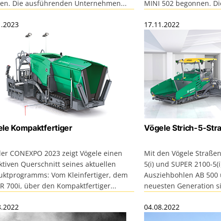
en. Die ausführenden Unternehmen...
MINI 502 begonnen. Die 
1.2023
17.11.2022
le Kompaktfertiger
Vögele Strich-5-Str
der CONEXPO 2023 zeigt Vögele einen
Mit den Vögele Straßen
ktiven Querschnitt seines aktuellen
5(i) und SUPER 2100-5(
uktprogramms: Vom Kleinfertiger, dem
Ausziehbohlen AB 500 
R 700i, über den Kompaktfertiger...
neuesten Generation si
8.2022
04.08.2022