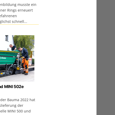
lenbildung musste ein
iner Rings erneuert
efahrenen
ichst schnell...
nd MINI 502e
 der Bauma 2022 hat
slieferung der
elle MINI 500 und