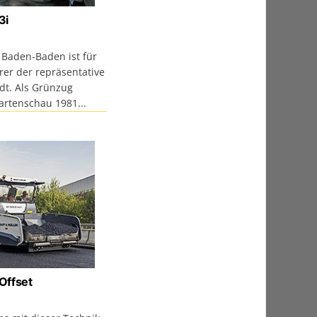
3i
n Baden-Baden ist für
er der repräsentative
dt. Als Grünzug
artenschau 1981...
Offset