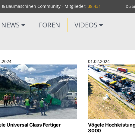
u & Baumaschinen Community - Mitglieder:
38.431
Du bi
NEWS
FOREN
VIDEOS
3.2024
01.02.2024
le Universal Class Fertiger
Vögele Hochleistun
3000