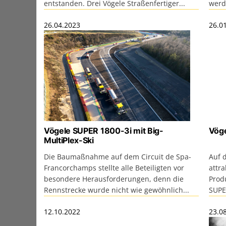
entstanden. Drei Vögele Straßenfertiger...
werd
26.04.2023
26.0
Vögele SUPER 1800-3i mit Big-
Vöge
MultiPlex-Ski
Die Baumaßnahme auf dem Circuit de Spa-
Auf 
Francorchamps stellte alle Beteiligten vor
attra
besondere Herausforderungen, denn die
Prod
Rennstrecke wurde nicht wie gewöhnlich...
SUPE
12.10.2022
23.0