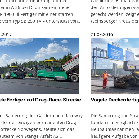
der Fahrbahnerneuerung auf der
Wie flexibel Einbautea
bahn A 36 bei Dijon kam ein neuer
den Anforderungen vo
 1900-3i Fertiger mit einer starren
gerecht werden, zeigt 
 vom Typ SB 250 TV – unterstützt von...
Weinsberger Kreuz der
1.2017
21.09.2016
le Fertiger auf Drag-Race-Strecke
Vögele Deckenfertig
der Sanierung des Gardermoen Raceway
Die Sanierung von Straß
Oslo, der einzigen permanenten Drag-
Ländern im Vergleich 
Strecke Norwegens, stellte sich das
Neubaumaßnahmen län
auteam von Stange Asfalt AS...
häufigere Aufgabe von