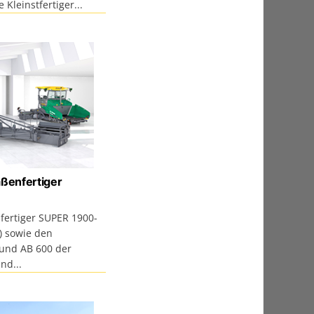
Kleinstfertiger...
aßenfertiger
fertiger SUPER 1900-
i) sowie den
und AB 600 der
nd...