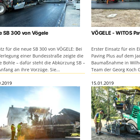
e SB 300 von Vögele
VÖGELE - WITOS Pav
atz für die neue SB 300 von VÖGELE: Bei
Erster Einsatz für ein
Verlegung einer Bundesstraße zeigte die
Paving Plus auf dem Ja
e Bohle – dafür steht die Abkürzung SB –
Baumaßnahme in Wilhe
nfang an ihre Vorzüge. Sie...
Team der Georg Koch G
9.2019
15.01.2019