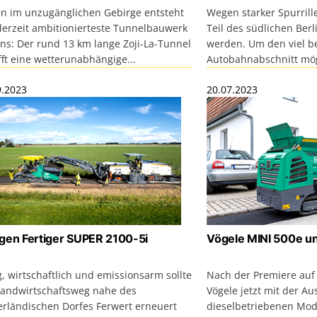
en im unzugänglichen Gebirge entsteht
Wegen starker Spurril
derzeit ambitionierteste Tunnelbauwerk
Teil des südlichen Berl
ens: Der rund 13 km lange Zoji-La-Tunnel
werden. Um den viel b
ft eine wetterunabhängige...
Autobahnabschnitt mögl
9.2023
20.07.2023
gen Fertiger SUPER 2100-5i
Vögele MINI 500e u
, wirtschaftlich und emissionsarm sollte
Nach der Premiere auf
Landwirtschaftsweg nahe des
Vögele jetzt mit der Au
erländischen Dorfes Ferwert erneuert
dieselbetriebenen Mod