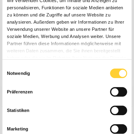
Wir verwenden Cookies, um Inhalte und Anzeigen zu
personalisieren, Funktionen für soziale Medien anbieten
zu können und die Zugriffe auf unsere Website zu
Diskutiere mit!
analysieren. Außerdem geben wir Informationen zu Ihrer
Du kannst jetzt antworten und Dich später anmelden. Wenn du
bereits einen Account hast kannst du dich hier
anmelden
.
Verwendung unserer Website an unsere Partner für
Note:
Your post will require moderator approval before it will be
soziale Medien, Werbung und Analysen weiter. Unsere
visible.
Partner führen diese Informationen möglicherweise mit
weiteren Daten zusammen, die Sie ihnen bereitgestellt
haben oder die sie im Rahmen Ihrer Nutzung der Dienste
Antworte auf dieses Thema...
gesammelt haben.
Einwilligungsauswahl
Notwendig
Präferenzen
Share
Folgen diesem Inhalt
0
Statistiken
Zur Themenübersicht
Marketing