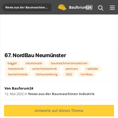
Bauforum24
News aus der Baumaschinen Industrie
67. NordBau Neumünster
bagger
neumünster
baumaschinensimulatoren
heiztechnik
sicherheitstechnik
seminare
radlader
baufachmesse
fachausstellung
2022
nordbau
Von Bauforum24
12. Mai 2022
in
News aus der Baumaschinen Industrie
Antworte auf dieses Thema