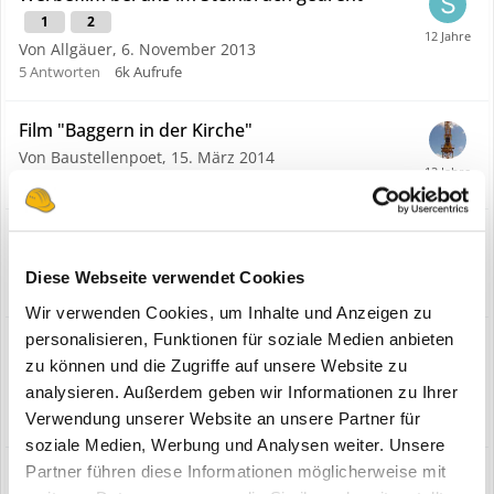
1
2
Von Allgäuer,
6. November 2013
5
Antworten
6k
Aufrufe
Film "Baggern in der Kirche"
Von Baustellenpoet,
15. März 2014
0
Antworten
2,5k
Aufrufe
Seite zu Longfrontbaggern
Von Mr_Mijagi,
19. Februar 2014
Diese Webseite verwendet Cookies
0
Antworten
2,6k
Aufrufe
Wir verwenden Cookies, um Inhalte und Anzeigen zu
personalisieren, Funktionen für soziale Medien anbieten
charter-bau - die neue Auftragsbörse für
zu können und die Zugriffe auf unsere Website zu
Baumaschinen und Bautrucks
analysieren. Außerdem geben wir Informationen zu Ihrer
Von chaba,
4. Juli 2013
0
Antworten
2,6k
Aufrufe
Verwendung unserer Website an unsere Partner für
soziale Medien, Werbung und Analysen weiter. Unsere
Partner führen diese Informationen möglicherweise mit
Wettbewerb "Sterne des Handwerks"