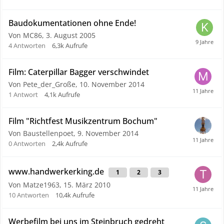
Baudokumentationen ohne Ende!
Von MC86,
3. August 2005
4
Antworten
6,3k
Aufrufe
Film: Caterpillar Bagger verschwindet
Von Pete_der_Große,
10. November 2014
1
Antwort
4,1k
Aufrufe
Film "Richtfest Musikzentrum Bochum"
Von Baustellenpoet,
9. November 2014
0
Antworten
2,4k
Aufrufe
www.handwerkerking.de
1
2
3
Von Matze1963,
15. März 2010
10
Antworten
10,4k
Aufrufe
Werbefilm bei uns im Steinbruch gedreht