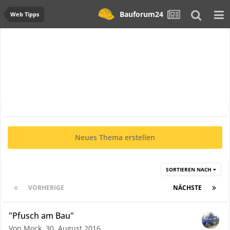
Bauforum24
Web Tipps
Neues Thema erstellen
SORTIEREN NACH
VORHERIGE
Seite 1 von 2
NÄCHSTE
"Pfusch am Bau"
Von Mock,
30. August 2016