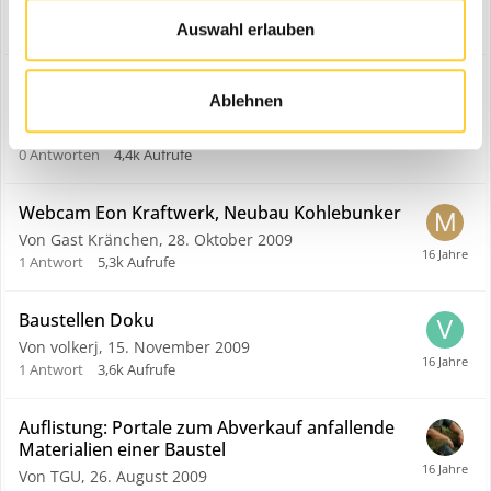
Von Zilling,
21. Oktober 2010
1
Antwort
2,9k
Aufrufe
Auswahl erlauben
Swissporarena - Sportarena Allmend Luzern
Ablehnen
(CH)
Von baggerphil,
25. Januar 2010
0
Antworten
4,4k
Aufrufe
Webcam Eon Kraftwerk, Neubau Kohlebunker
Von Gast Kränchen,
28. Oktober 2009
1
Antwort
5,3k
Aufrufe
Baustellen Doku
Von volkerj,
15. November 2009
1
Antwort
3,6k
Aufrufe
Auflistung: Portale zum Abverkauf anfallende
Materialien einer Baustel
Von TGU,
26. August 2009