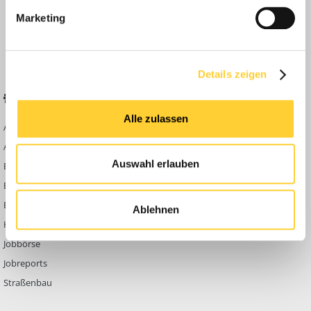
Anleitungen
Marketing
FAQ
Community Regeln
Details zeigen
BELIEBTE FOREN
KONTAKT
Alle zulassen
Abbruch
Werben auf
Bauforum24
Ausbildung & Beruf
Kontakt
Auswahl erlauben
Bau Allgemein
Impressum
Baumaschinen
Datenschutzerklärung
Berg- & Tagebau
Ablehnen
Hoch- & Tiefbau
Jobbörse
Jobreports
Straßenbau