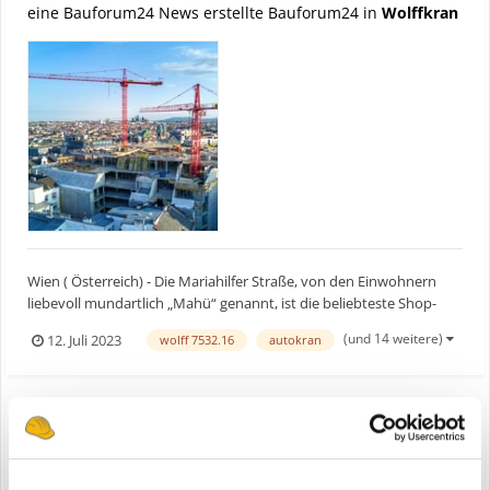
eine Bauforum24 News erstellte Bauforum24 in
Wolffkran
Wien ( Österreich) - Die Mariahilfer Straße, von den Einwohnern
liebevoll mundartlich „Mahü“ genannt, ist die beliebteste Shop-
pingmeile Wiens. Bald wird sie um eine Einkaufsattraktion rei-cher
(und 14 weitere)
12. Juli 2023
wolff 7532.16
autokran
sein. Auf dem Areal des ehemaligen Leiner-Möbelhauses entsteht
das „Lamarr“, ein modernes und doch traditi...
WOLFF Krane errichten Kaufhaus in Wien