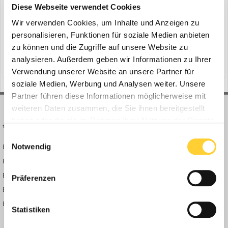
ein Thema erstellte Bauforum24 in
News aus der
Diese Webseite verwendet Cookies
Baumaschinen Industrie
Wir verwenden Cookies, um Inhalte und Anzeigen zu
Wien ( Österreich) - Die Mariahilfer Straße, von den Einwohnern
personalisieren, Funktionen für soziale Medien anbieten
liebevoll mundartlich „Mahü“ genannt, ist die beliebteste Shop-
zu können und die Zugriffe auf unsere Website zu
pingmeile Wiens. Bald wird sie um eine Einkaufsattraktion rei-cher
analysieren. Außerdem geben wir Informationen zu Ihrer
(und 14 weitere)
12. Juli 2023
autokran
wolff 8033.16
sein. Auf dem Areal des ehemaligen Leiner-Möbelhauses entsteht
Verwendung unserer Website an unsere Partner für
das „Lamarr“, ein modernes und doch traditi...
soziale Medien, Werbung und Analysen weiter. Unsere
Partner führen diese Informationen möglicherweise mit
weiteren Daten zusammen, die Sie ihnen bereitgestellt
haben oder die sie im Rahmen Ihrer Nutzung der Dienste
BAUFORUM24
FORUM LINKS
gesammelt haben.
Einwilligungsauswahl
Notwendig
Bauforum24 News
Registrieren
Bauforum24 TV
Anmelden
BF24 Mediathek
Passwort vergessen?
Präferenzen
BF24 Fotostrecken
Neue Themen
Bauforum Shop
Forenübersicht
Statistiken
Inside