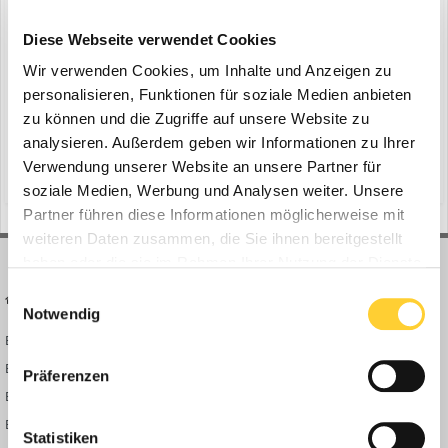
Rototilt unterstützt Kundenwünsche
ein Thema erstellte Bauforum24 in
News aus der
Diese Webseite verwendet Cookies
Baumaschinen Industrie
Wir verwenden Cookies, um Inhalte und Anzeigen zu
Regensburg, 19.03.2020 - Die Firma Ringelstetter ist spezialisiert auf
personalisieren, Funktionen für soziale Medien anbieten
Sonderlösungen. Neueste Entwicklung ist ein Rototilt QuickChange
zu können und die Zugriffe auf unsere Website zu
QC60-5 Sandwich, mit dem es erstmals möglich ist, den
analysieren. Außerdem geben wir Informationen zu Ihrer
2
20. März 2020
1 Antwort
vollhydraulischen Wechsler mit der vollen Ölmenge des Baggers zu
Verwendung unserer Website an unsere Partner für
speisen. Bauforum24 Artikel (31.01.2020...
(und 17 weitere)
hydrema
mobilbagger
soziale Medien, Werbung und Analysen weiter. Unsere
Partner führen diese Informationen möglicherweise mit
weiteren Daten zusammen, die Sie ihnen bereitgestellt
haben oder die sie im Rahmen Ihrer Nutzung der Dienste
gesammelt haben.
Einwilligungsauswahl
BAUFORUM24
FORUM LINKS
Notwendig
Bauforum24 News
Registrieren
Bauforum24 TV
Anmelden
Präferenzen
BF24 Mediathek
Passwort vergessen?
BF24 Fotostrecken
Neue Themen
Statistiken