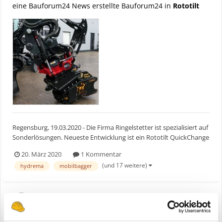
eine Bauforum24 News erstellte Bauforum24 in
Rototilt
Regensburg, 19.03.2020 - Die Firma Ringelstetter ist spezialisiert auf
Sonderlösungen. Neueste Entwicklung ist ein Rototilt QuickChange
QC60-5 Sandwich, mit dem es erstmals möglich ist, den
20. März 2020
1 Kommentar
vollhydraulischen Wechsler mit der vollen Ölmenge des Baggers zu
(und 17 weitere)
hydrema
mobilbagger
speisen. Bauforum24 Artikel (31.01.2020...