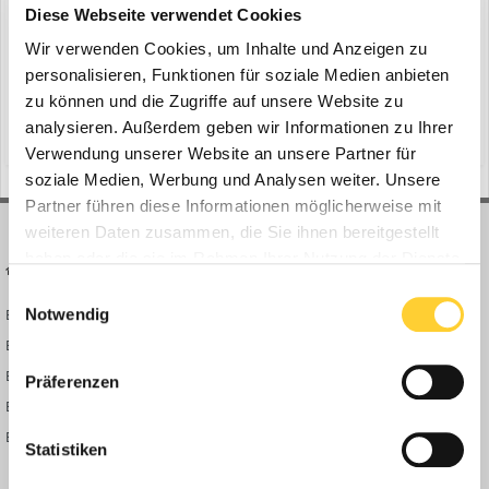
ein Thema erstellte Bauforum24 in
News aus der
Diese Webseite verwendet Cookies
Baumaschinen Industrie
Wir verwenden Cookies, um Inhalte und Anzeigen zu
Stuttgart, 14.07.2020 - Bosch Power Tools öffnet seine 18 Volt-
personalisieren, Funktionen für soziale Medien anbieten
Akku-Plattform für andere Profi-Marken und revolutioniert damit
zu können und die Zugriffe auf unsere Website zu
das Akku-Segment für den professionellen Verwender. „Wir geben
analysieren. Außerdem geben wir Informationen zu Ihrer
(und 23 weitere)
15. Juli 2020
wagner
sonlux
den Handwerkern Werkzeuge an die Hand, mit denen sie das beste
Verwendung unserer Website an unsere Partner für
Ergebnis schneller, einfacher, günstiger und si...
soziale Medien, Werbung und Analysen weiter. Unsere
Partner führen diese Informationen möglicherweise mit
weiteren Daten zusammen, die Sie ihnen bereitgestellt
haben oder die sie im Rahmen Ihrer Nutzung der Dienste
BAUFORUM24
FORUM LINKS
gesammelt haben.
Einwilligungsauswahl
Notwendig
Bauforum24 News
Registrieren
Bauforum24 TV
Anmelden
BF24 Mediathek
Passwort vergessen?
Präferenzen
BF24 Fotostrecken
Neue Themen
Bauforum Shop
Forenübersicht
Statistiken
Inside