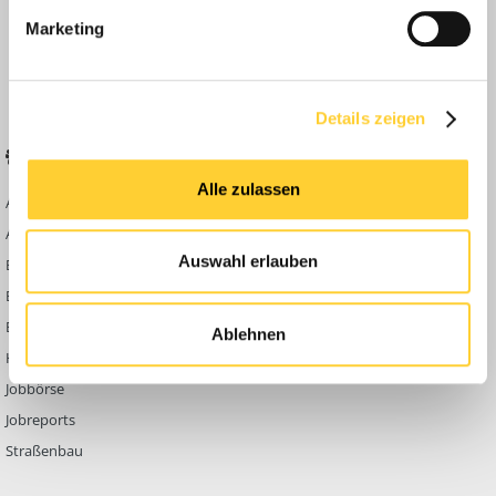
Anleitungen
Marketing
FAQ
Community Regeln
Details zeigen
BELIEBTE FOREN
KONTAKT
Alle zulassen
Abbruch
Werben auf
Bauforum24
Ausbildung & Beruf
Kontakt
Auswahl erlauben
Bau Allgemein
Impressum
Baumaschinen
Datenschutzerklärung
Berg- & Tagebau
Ablehnen
Hoch- & Tiefbau
Jobbörse
Jobreports
Straßenbau