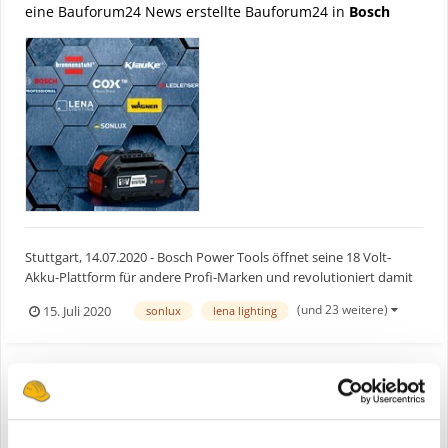
eine Bauforum24 News erstellte Bauforum24 in
Bosch
Stuttgart, 14.07.2020 - Bosch Power Tools öffnet seine 18 Volt-
Akku-Plattform für andere Profi-Marken und revolutioniert damit
das Akku-Segment für den professionellen Verwender. „Wir geben
(und 23 weitere)
15. Juli 2020
sonlux
lena lighting
den Handwerkern Werkzeuge an die Hand, mit denen sie das beste
Ergebnis schneller, einfacher, günstiger und si...
Bosch öffnet Professional 18V System