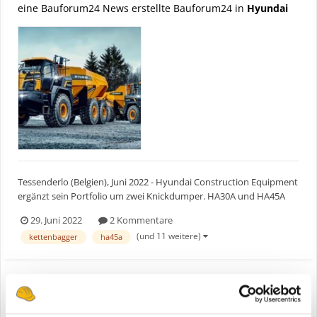
eine Bauforum24 News erstellte Bauforum24 in
Hyundai
Tessenderlo (Belgien), Juni 2022 - Hyundai Construction Equipment
ergänzt sein Portfolio um zwei Knickdumper. HA30A und HA45A
mit Nennnutzlasten von 28 und 41 t passen ideal zu den größeren
29. Juni 2022
2 Kommentare
Kettenbaggern und Radladern. Bauforum24 Artikel (20.05.2022):
(und 11 weitere)
kettenbagger
ha45a
Hyundai Mobilbagger HW170ACR Hyundai...