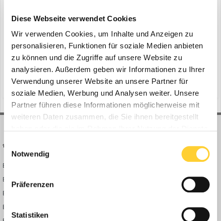
Hyundai Knickdumper HA30A und HA45A
ein Thema erstellte Bauforum24 in
News aus der
Diese Webseite verwendet Cookies
Baumaschinen Industrie
Wir verwenden Cookies, um Inhalte und Anzeigen zu
Tessenderlo (Belgien), Juni 2022 - Hyundai Construction Equipment
personalisieren, Funktionen für soziale Medien anbieten
ergänzt sein Portfolio um zwei Knickdumper. HA30A und HA45A
zu können und die Zugriffe auf unsere Website zu
mit Nennnutzlasten von 28 und 41 t passen ideal zu den größeren
analysieren. Außerdem geben wir Informationen zu Ihrer
29. Juni 2022
2 Antworten
Kettenbaggern und Radladern. Bauforum24 Artikel (20.05.2022):
Verwendung unserer Website an unsere Partner für
(und 11 weitere)
kettenbagger
ha45a
Hyundai Mobilbagger HW170ACR Hyundai...
soziale Medien, Werbung und Analysen weiter. Unsere
Partner führen diese Informationen möglicherweise mit
weiteren Daten zusammen, die Sie ihnen bereitgestellt
haben oder die sie im Rahmen Ihrer Nutzung der Dienste
gesammelt haben.
Einwilligungsauswahl
BAUFORUM24
FORUM LINKS
Notwendig
Bauforum24 News
Registrieren
Bauforum24 TV
Anmelden
Präferenzen
BF24 Mediathek
Passwort vergessen?
BF24 Fotostrecken
Neue Themen
Statistiken
Bauforum Shop
Forenübersicht