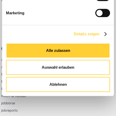
Inside
Marketing
Anleitungen
FAQ
Community Regeln
Details zeigen
BELIEBTE FOREN
KONTAKT
Alle zulassen
Abbruch
Werben auf
Bauforum24
Ausbildung & Beruf
Auswahl erlauben
Kontakt
Bau Allgemein
Impressum
Baumaschinen
Ablehnen
Datenschutzerklärung
Berg- & Tagebau
Hoch- & Tiefbau
Jobbörse
Jobreports