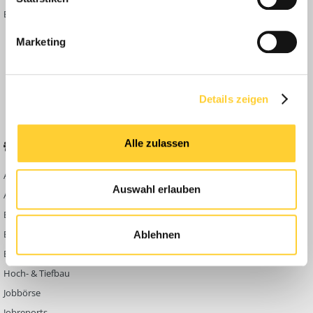
Bauforum Shop
Forenübersicht
Inside
Marketing
Anleitungen
FAQ
Community Regeln
Details zeigen
Alle zulassen
BELIEBTE FOREN
KONTAKT
Abbruch
Werben auf
Auswahl erlauben
Bauforum24
Ausbildung & Beruf
Kontakt
Bau Allgemein
Impressum
Baumaschinen
Ablehnen
Datenschutzerklärung
Berg- & Tagebau
Hoch- & Tiefbau
Jobbörse
Jobreports