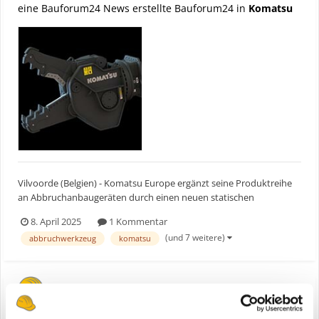
eine Bauforum24 News erstellte Bauforum24 in
Komatsu
Vilvoorde (Belgien) - Komatsu Europe ergänzt seine Produktreihe
an Abbruchanbaugeräten durch einen neuen statischen
Pulverisierer sowie einen rotierenden Pulverisierer und eine neue
8. April 2025
1 Kommentar
Abbruchzange. Bauforum24 Artikel (17.03.2025): Komatsu Radlader
(und 7 weitere)
abbruchwerkzeug
komatsu
WA485-11 Komatsu Europe erweitert sein...