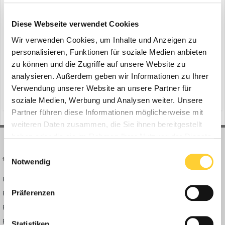
Komatsu Anbaugeräte für den Abbruch
ein Thema erstellte Bauforum24 in
News aus der
Diese Webseite verwendet Cookies
Baumaschinen Industrie
Wir verwenden Cookies, um Inhalte und Anzeigen zu
Vilvoorde (Belgien) - Komatsu Europe ergänzt seine Produktreihe
personalisieren, Funktionen für soziale Medien anbieten
an Abbruchanbaugeräten durch einen neuen statischen
zu können und die Zugriffe auf unsere Website zu
Pulverisierer sowie einen rotierenden Pulverisierer und eine neue
8. April 2025
1 Antwort
Abbruchzange. Bauforum24 Artikel (17.03.2025): Komatsu Radlader
analysieren. Außerdem geben wir Informationen zu Ihrer
abbruchwerkzeug
komatsu europe international
WA485-11 Komatsu Europe erweitert sein...
Verwendung unserer Website an unsere Partner für
(und 7 weitere)
soziale Medien, Werbung und Analysen weiter. Unsere
Partner führen diese Informationen möglicherweise mit
weiteren Daten zusammen, die Sie ihnen bereitgestellt
haben oder die sie im Rahmen Ihrer Nutzung der Dienste
gesammelt haben.
Einwilligungsauswahl
BAUFORUM24
FORUM LINKS
Notwendig
Bauforum24 News
Registrieren
Präferenzen
Bauforum24 TV
Anmelden
BF24 Mediathek
Passwort vergessen?
BF24 Fotostrecken
Neue Themen
Statistiken