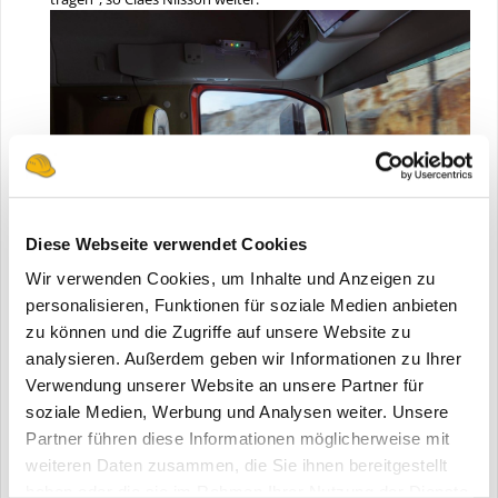
Diese Webseite verwendet Cookies
Wir verwenden Cookies, um Inhalte und Anzeigen zu
personalisieren, Funktionen für soziale Medien anbieten
zu können und die Zugriffe auf unsere Website zu
Volvo Trucks - Autonomous Volvo FH
„Für uns ist die Einführung von autonomen Transportlösungen
analysieren. Außerdem geben wir Informationen zu Ihrer
ein ungeheuer spannender Moment“, sagt Sasko Cuklev,
Verwendung unserer Website an unsere Partner für
Director Autonomous Solutions bei Volvo Trucks. „Durch den
soziale Medien, Werbung und Analysen weiter. Unsere
Betrieb in einem geschlossenen Bereich mit festem
Partner führen diese Informationen möglicherweise mit
Streckenverlauf können wir herausfinden, wie sich das
weiteren Daten zusammen, die Sie ihnen bereitgestellt
Maximum aus der Lösung herausholen lässt und wie man sie
nach spezifischen Kundenvorgaben konfigurieren kann. Hier
haben oder die sie im Rahmen Ihrer Nutzung der Dienste