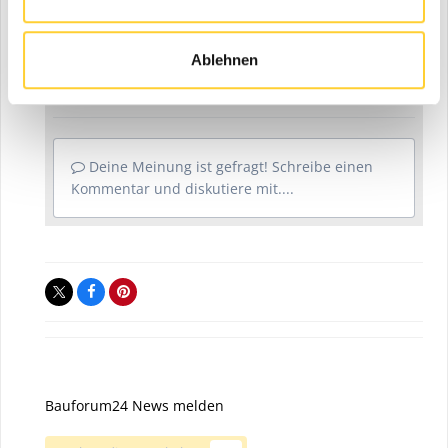
Diskutiere mit!
Du kannst jetzt antworten und Dich später anmelden. Wenn
du bereits einen Account hast kannst du dich hier
anmelden
.
Ablehnen
Note:
Your post will require moderator approval before it
will be visible.
Deine Meinung ist gefragt! Schreibe einen
Kommentar und diskutiere mit....
Bauforum24 News melden