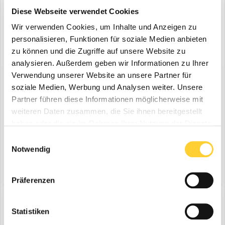
Diese Webseite verwendet Cookies
Wir verwenden Cookies, um Inhalte und Anzeigen zu
personalisieren, Funktionen für soziale Medien anbieten
zu können und die Zugriffe auf unsere Website zu
analysieren. Außerdem geben wir Informationen zu Ihrer
Verwendung unserer Website an unsere Partner für
Diskutiere mit!
soziale Medien, Werbung und Analysen weiter. Unsere
Du kannst jetzt antworten und Dich später anmelden. Wenn du
Partner führen diese Informationen möglicherweise mit
bereits einen Account hast kannst du dich hier
anmelden
.
Note:
Your post will require moderator approval before it will be
weiteren Daten zusammen, die Sie ihnen bereitgestellt
visible.
haben oder die sie im Rahmen Ihrer Nutzung der Dienste
gesammelt haben.
Einwilligungsauswahl
Notwendig
Antworte auf dieses Thema...
Präferenzen
Statistiken
Share
Folgen diesem Inhalt
0