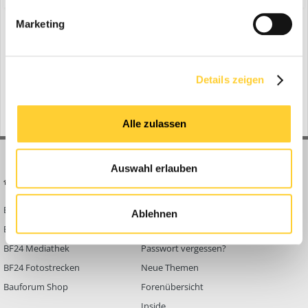
Marketing
Zur Themenübersicht
Gerade aktiv
0 Mitglieder
Details zeigen
No registered users viewing this page.
Alle zulassen
Auswahl erlauben
BAUFORUM24
FORUM LINKS
Bauforum24 News
Registrieren
Ablehnen
Bauforum24 TV
Anmelden
BF24 Mediathek
Passwort vergessen?
BF24 Fotostrecken
Neue Themen
Bauforum Shop
Forenübersicht
Inside