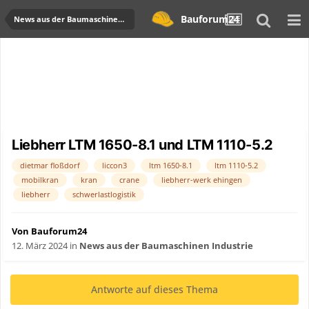
Bauforum24
News aus der Baumaschinen Industrie
Liebherr LTM 1650-8.1 und LTM 1110-5.2
dietmar floßdorf
liccon3
ltm 1650-8.1
ltm 1110-5.2
mobilkran
kran
crane
liebherr-werk ehingen
liebherr
schwerlastlogistik
Von Bauforum24
12. März 2024
in
News aus der Baumaschinen Industrie
Antworte auf dieses Thema