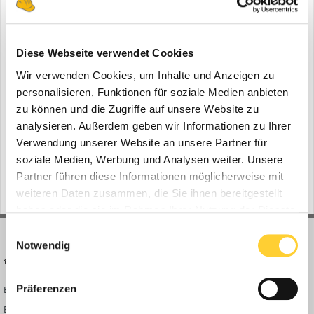
Diese Webseite verwendet Cookies
Wir verwenden Cookies, um Inhalte und Anzeigen zu
personalisieren, Funktionen für soziale Medien anbieten
Video melden
zu können und die Zugriffe auf unsere Website zu
analysieren. Außerdem geben wir Informationen zu Ihrer
Folgen diesem Inhalt
0
Verwendung unserer Website an unsere Partner für
soziale Medien, Werbung und Analysen weiter. Unsere
Gehe zu Videos
Partner führen diese Informationen möglicherweise mit
weiteren Daten zusammen, die Sie ihnen bereitgestellt
haben oder die sie im Rahmen Ihrer Nutzung der Dienste
gesammelt haben.
Einwilligungsauswahl
Notwendig
BAUFORUM24
FORUM LINKS
Präferenzen
Bauforum24 News
Registrieren
Bauforum24 TV
Anmelden