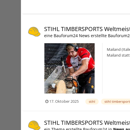
STIHL TIMBERSPORTS Weltmeist
eine Bauforum24 News erstellte Bauforum2
Mailand (Ital
Mailand stat
Weltrekordhal
17. Oktober 2025
stihl
stihl timbersport
STIHL TIMBERSPORTS Weltmeist
ein Thema erstellte Bauforum24 in
News au