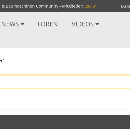
u & Baumaschinen Community - Mitglieder:
38.431
Du bi
NEWS
FOREN
VIDEOS
r'.