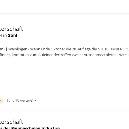
erschaft
4 in
Stihl
ien) | Waiblingen - Wenn Ende Oktober die 20. Auflage der STIHL TIMBERSPO
tfindet, kommt es zum Aufeinandertreffen zweier Ausnahmeathleten: Nate 
ter an der Hot Saw, t...
(und 10 weitere)
s
erschaft
s der Baumaschinen Industrie