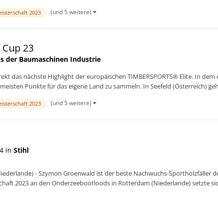
(und 5 weitere)
isterschaft 2023
 Cup 23
s der Baumaschinen Industrie
irekt das nächste Highlight der europäischen TIMBERSPORTS® Elite. In dem
meisten Punkte für das eigene Land zu sammeln. In Seefeld (Österreich) geht
(und 5 weitere)
isterschaft 2023
4 in
Stihl
iederlande) - Szymon Groenwald ist der beste Nachwuchs-Sportholzfäller 
haft 2023 an den Onderzeebootloods in Rotterdam (Niederlande) setzte sich
tler durch und sicherte sich s...