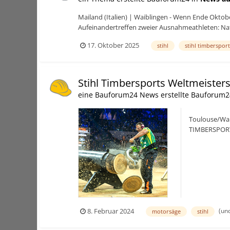
Mailand (Italien) | Waiblingen - Wenn Ende Oktob
Aufeinandertreffen zweier Ausnahmeathleten: Nat
17. Oktober 2025
stihl
stihl timbersport
Stihl Timbersports Weltmeister
eine Bauforum24 News erstellte Bauforum2
Toulouse/Waib
TIMBERSPORTS®
hoffen au...
(un
8. Februar 2024
motorsäge
stihl