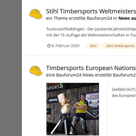
Stihl Timbersports Weltmeister
ein Thema erstellte Bauforum24 in
News au
Toulouse/Waiblingen - Der packende Jahreshöhepun
mit der 19. Auflage der Weltmeisterschaften in Tou
8. Februar 2024
stihl
stihl timbersports
Timbersports European Nations
eine Bauforum24 News erstellte Bauforum2
Seefeld (AUT)
des European
(Österreich) g