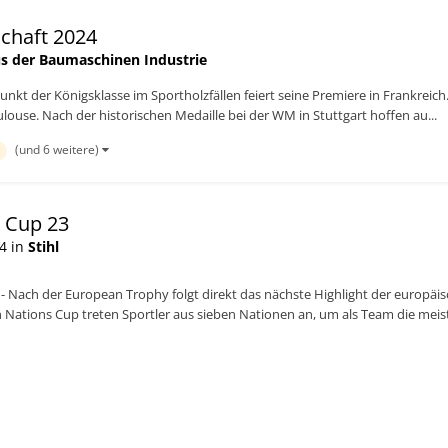
schaft 2024
s der Baumaschinen Industrie
kt der Königsklasse im Sportholzfällen feiert seine Premiere in Frankreic
louse. Nach der historischen Medaille bei der WM in Stuttgart hoffen au...
(und 6 weitere)
 Cup 23
4 in
Stihl
 - Nach der European Trophy folgt direkt das nächste Highlight der europä
 Nations Cup treten Sportler aus sieben Nationen an, um als Team die meis
eht d...