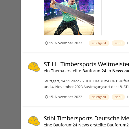
2016 sind es di
(
15. November 2022
stuttgard
stihl
STIHL Timbersports Weltmeiste
ein Thema erstellte Bauforum24 in
News au
Stuttgart, 14.11.2022 - STIHL TIMBERSPORTS® feie
und 4. November 2023 Austragungsort der 18. STI
(
15. November 2022
stuttgard
stihl
Stihl Timbersports Deutsche Me
eine Bauforum24 News erstellte Bauforum2