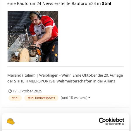
eine Bauforum24 News erstellte Bauforum24 in
Stihl
Mailand (Italien) | Waiblingen - Wenn Ende Oktober die 20. Auflage
der STIHL TIMBERSPORTS® Weltmeisterschaften in der Allianz
Cloud Arena in Mailand stattfindet, kommt es zum
17. Oktober 2025
Aufeinandertreffen zweier Ausnahmeathleten: Nate Hodges (USA),
(und 10 weitere)
stihl
stihl timbersports
amtierender Weltmeister und Weltrekordhalter an der Hot Saw, t...