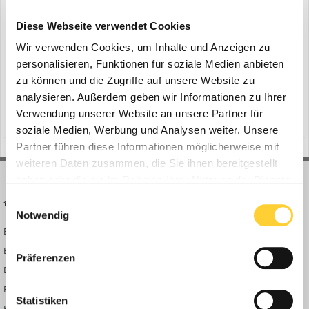
STIHL TIMBERSPORTS Weltmeisterschaft
ein Thema erstellte Bauforum24 in
News aus der
Diese Webseite verwendet Cookies
Baumaschinen Industrie
Wir verwenden Cookies, um Inhalte und Anzeigen zu
Mailand (Italien) | Waiblingen - Wenn Ende Oktober die 20. Auflage
personalisieren, Funktionen für soziale Medien anbieten
der STIHL TIMBERSPORTS® Weltmeisterschaften in der Allianz
zu können und die Zugriffe auf unsere Website zu
Cloud Arena in Mailand stattfindet, kommt es zum
analysieren. Außerdem geben wir Informationen zu Ihrer
17. Oktober 2025
Aufeinandertreffen zweier Ausnahmeathleten: Nate Hodges (USA),
Verwendung unserer Website an unsere Partner für
(und 10 weitere)
stihl
stihl timbersports
amtierender Weltmeister und Weltrekordhalter an der Hot Saw, t...
soziale Medien, Werbung und Analysen weiter. Unsere
Partner führen diese Informationen möglicherweise mit
weiteren Daten zusammen, die Sie ihnen bereitgestellt
haben oder die sie im Rahmen Ihrer Nutzung der Dienste
gesammelt haben.
Einwilligungsauswahl
BAUFORUM24
FORUM LINKS
Notwendig
Bauforum24 News
Registrieren
Bauforum24 TV
Anmelden
Präferenzen
BF24 Mediathek
Passwort vergessen?
BF24 Fotostrecken
Neue Themen
Statistiken
Bauforum Shop
Forenübersicht