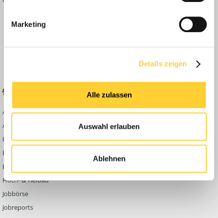
Inside
Marketing
Anleitungen
FAQ
Community Regeln
Details zeigen
BELIEBTE FOREN
KONTAKT
Alle zulassen
Abbruch
Werben auf
Bauforum24
Ausbildung & Beruf
Auswahl erlauben
Kontakt
Bau Allgemein
Impressum
Baumaschinen
Ablehnen
Datenschutzerklärung
Berg- & Tagebau
Hoch- & Tiefbau
Jobbörse
Jobreports