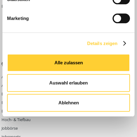
Bauforum Shop
Forenübersicht
Inside
Marketing
Anleitungen
FAQ
Community Regeln
Details zeigen
Alle zulassen
BELIEBTE FOREN
KONTAKT
Abbruch
Werben auf
Auswahl erlauben
Bauforum24
Ausbildung & Beruf
Kontakt
Bau Allgemein
Impressum
Baumaschinen
Ablehnen
Datenschutzerklärung
Berg- & Tagebau
Hoch- & Tiefbau
Jobbörse
Jobreports