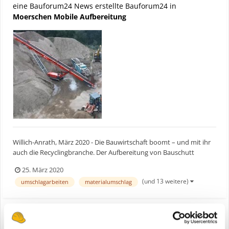
eine Bauforum24 News erstellte Bauforum24 in
Moerschen Mobile Aufbereitung
Willich-Anrath, März 2020 - Die Bauwirtschaft boomt – und mit ihr
auch die Recyclingbranche. Der Aufbereitung von Bauschutt
kommt eine stetig steigende Bedeutung zu. Erfolgreich mit dem
25. März 2020
Markt wächst auch das Dienstleistungsunternehmen Sascha
(und 13 weitere)
umschlagarbeiten
materialumschlag
Schitthelm (DLU) kontinuierlich. Vor 10 Jahren begann Sasc...