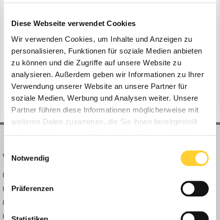
Moerschen: Raupenmobile Haldenbänder
Diese Webseite verwendet Cookies
ein Thema erstellte Bauforum24 in
News aus der
Baumaschinen Industrie
Wir verwenden Cookies, um Inhalte und Anzeigen zu
personalisieren, Funktionen für soziale Medien anbieten
Willich-Anrath, März 2020 - Die Bauwirtschaft boomt – und mit ihr
zu können und die Zugriffe auf unsere Website zu
auch die Recyclingbranche. Der Aufbereitung von Bauschutt
kommt eine stetig steigende Bedeutung zu. Erfolgreich mit dem
analysieren. Außerdem geben wir Informationen zu Ihrer
25. März 2020
Markt wächst auch das Dienstleistungsunternehmen Sascha
Verwendung unserer Website an unsere Partner für
(und 13 weitere)
umschlagarbeiten
materialumschlag
Schitthelm (DLU) kontinuierlich. Vor 10 Jahren begann Sasc...
soziale Medien, Werbung und Analysen weiter. Unsere
Partner führen diese Informationen möglicherweise mit
weiteren Daten zusammen, die Sie ihnen bereitgestellt
haben oder die sie im Rahmen Ihrer Nutzung der Dienste
gesammelt haben.
Einwilligungsauswahl
BAUFORUM24
FORUM LINKS
Notwendig
Bauforum24 News
Registrieren
Präferenzen
Bauforum24 TV
Anmelden
BF24 Mediathek
Passwort vergessen?
BF24 Fotostrecken
Neue Themen
Statistiken