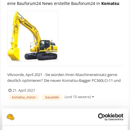
eine Bauforum24 News erstellte Bauforum24 in
Komatsu
Vilvoorde, April 2021 - Sie würden Ihren Maschineneinsatz gerne
deutlich optimieren? Die neuen Komatsu-Bagger PC360LCi-11 und
PC360NLCi-11 mit iMC 2.0 bieten ein Komplettpaket aus hoher
21. April 2021
Produktivität bei Erdbewegungseinsätzen und präzisem Planum.
(und 10 weitere)
komatsu_motor
baustelle
Aufbauend auf dem Erfolg der ab Werk vollständig inte...