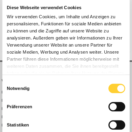
Komatsu Europe stellt neue Bagger vor
Diese Webseite verwendet Cookies
ein Thema erstellte Bauforum24 in
News aus der
Baumaschinen Industrie
Wir verwenden Cookies, um Inhalte und Anzeigen zu
personalisieren, Funktionen für soziale Medien anbieten
Vilvoorde, April 2021 - Sie würden Ihren Maschineneinsatz gerne
zu können und die Zugriffe auf unsere Website zu
deutlich optimieren? Die neuen Komatsu-Bagger PC360LCi-11 und
analysieren. Außerdem geben wir Informationen zu Ihrer
PC360NLCi-11 mit iMC 2.0 bieten ein Komplettpaket aus hoher
(und 10 weitere)
21. April 2021
bauforum24
news
Produktivität bei Erdbewegungseinsätzen und präzisem Planum.
Verwendung unserer Website an unsere Partner für
Aufbauend auf dem Erfolg der ab Werk vollständig inte...
soziale Medien, Werbung und Analysen weiter. Unsere
Partner führen diese Informationen möglicherweise mit
weiteren Daten zusammen, die Sie ihnen bereitgestellt
haben oder die sie im Rahmen Ihrer Nutzung der Dienste
BAUFORUM24
FORUM LINKS
gesammelt haben.
Einwilligungsauswahl
Notwendig
Bauforum24 News
Registrieren
Bauforum24 TV
Anmelden
Präferenzen
BF24 Mediathek
Passwort vergessen?
BF24 Fotostrecken
Neue Themen
Bauforum Shop
Forenübersicht
Statistiken