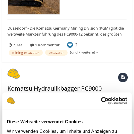
Düsseldorf - Die Komatsu Germany Mining Division (KGM) gibt die
weltweite Markteinführung des PC9000-12 bekannt, des größten
und innovativsten hydraulischen Bergbaubaggers im Portfolio von
2
7. Mai
1 Kommentar
Komatsu. Nach seiner erfolgreichen Markteinführung in Kanada ist
der PC9000-12 nun weltweit über das globale Hä...
(und 7 weitere)
mining excavator
excavator
Komatsu Hydraulikbagger PC9000
eine Bauforum24 News erstellte Bauforum24 in
Komatsu
Diese Webseite verwendet Cookies
Wir verwenden Cookies, um Inhalte und Anzeigen zu