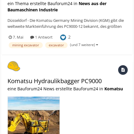
ein Thema erstellte Bauforum24 in
News aus der
Baumaschinen Industrie
Düsseldorf - Die Komatsu Germany Mining Division (KGM) gibt die
weltweite Markteinführung des PC9000-12 bekannt, des größten
und innovativsten hydraulischen Bergbaubaggers im Portfolio von
2
7. Mai
1 Antwort
Komatsu. Nach seiner erfolgreichen Markteinführung in Kanada ist
der PC9000-12 nun weltweit über das globale Hä...
(und 7 weitere)
mining excavator
excavator
Komatsu Hydraulikbagger PC9000
eine Bauforum24 News erstellte Bauforum24 in
Komatsu